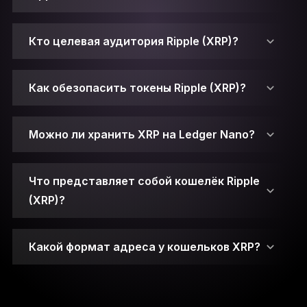
Кто целевая аудитория Ripple (XRP)?
Как обезопасить токены Ripple (XRP)?
Можно ли хранить XRP на Ledger Nano?
Публичный ключ выполняет роль адреса,
Что представляет собой кошелёк Ripple
который можно отправлять другим людям,
(XRP)?
чтобы проводить криптовалютные
транзакции.
Какой формат адреса у кошельков XRP?
Одновременно с этим есть и приватный
ключ — комбинация букв и цифр,
Приватные ключи хранятся в защищённом
сгенерированная случайным образом. С её
чипе Secure Element.