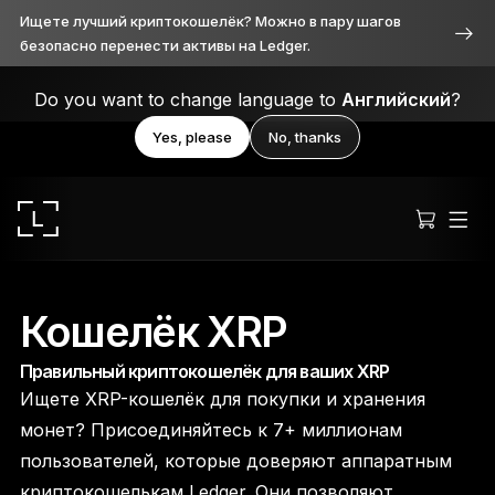
Ищете лучший криптокошелёк? Можно в пару шагов
безопасно перенести активы на Ledger.
Do you want to change language to
Английский
?
Yes, please
No, thanks
Кошелёк XRP
Правильный криптокошелёк для ваших XRP
Ledger Stax™
Ищете XRP-кошелёк для покупки и хранения
Продуманное во всём
монет? Присоединяйтесь к 7+ миллионам
пользователей, которые доверяют аппаратным
криптокошелькам Ledger. Они позволяют