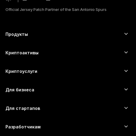
日本語
Official Jersey Patch Partner of the San Antonio Spurs
한국어
العربية
Продукты
ภาษาไทย
Сенсорные устройства подписи
Аппаратный кошелёк
Криптоактивы
Bitcoin-кошелёк
Ledger Nano Gen5
Ethereum-кошелёк
Ledger Stax
Криптоуслуги
Котировки криптовалют
Solana-кошелёк
Ledger Flex
Купить криптовалюту
Cardano-кошелёк
Ledger Nano Classics
Для бизнеса
Решение Ledger Enterprise
Криптовалютные займы
XRP-кошелёк
Сравнить устройства
Обменять криптовалюту
Monero-кошелёк
Наборы
Для стартапов
Финансирование от Ledger Cathay Capital
USDT-кошелёк
Аксессуары
Полный список активов
Все продукты
Разработчикам
Портал разработчиков