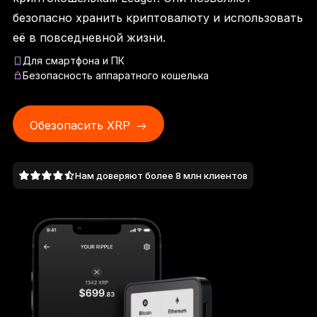
Ledger Flex
безопасно хранить криптовалюту и использовать
Новый стандарт
её в повседневной жизни.
Для смартфона и ПК
Ledger Nano
Gen5
Безопасность аппаратного кошелька
Возможность персонализировать
НОВЫЕ ЦВЕТА
Обезопасить XRP
Ledger Nano
Классика
Надёжное резервное решение для защиты
Нам доверяют более 8 млн клиентов
Ко всем устройствам
Аппаратные кошельки
Наборы