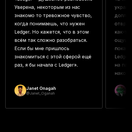
Уверена, некоторым из нас
украли
знакомо то тревожное чувство,
доллар
когда понимаешь, что нужен
отврат
Ledger. Но кажется, что в этом
как-то
всём так сложно разобраться.
ощущен
Если бы мне пришлось
пока д
знакомиться с этой сферой ещё
Ledger
раз, я бы начала с Ledger».
на пару
наконе
Janet Onagah
Pr
@Janet_Oganah
@p