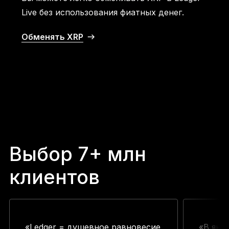
Live без использования фиатных денег.
Обменять XRP
Выбор 7+ млн
клиентов
«Ledger = душевное равновесие
«В янв