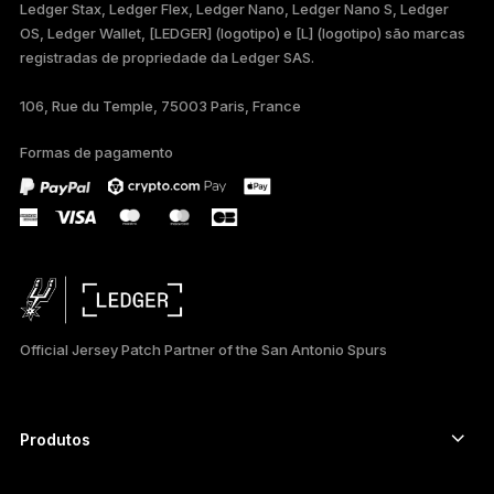
Ledger Stax, Ledger Flex, Ledger Nano, Ledger Nano S, Ledger
FRANÇAIS
OS, Ledger Wallet, [LEDGER] (logotipo) e [L] (logotipo) são marcas
registradas de propriedade da Ledger SAS.
TÜRKÇE
106, Rue du Temple, 75003 Paris, France
DEUTSCH
Formas de pagamento
ESPAÑOL
РУССКИЙ
简体中文
日本語
Official Jersey Patch Partner of the San Antonio Spurs
한국어
العربية
Produtos
ภาษาไทย
Autenticadores com tela touch segura