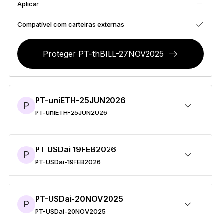
Aplicar
Acessórios
Soluções de Recuperação
Compatível com carteiras externas
Edições Limitadas
Proteger PT-thBILL-27NOV2025
Ver todos os produtos
Compare os autenticadores
Ledger
PT-uniETH-25JUN2026
P
PT-uniETH-25JUN2026
Proteger PT-uniETH-25JUN2026
Enviar/Receber
Comprar
Trocar
Aplicar
Compatível com carteiras externas
PT USDai 19FEB2026
P
PT-USDai-19FEB2026
Proteger PT-USDai-19FEB2026
Enviar/Receber
Comprar
Trocar
Aplicar
Compatível com carteiras externas
PT-USDai-20NOV2025
P
PT-USDai-20NOV2025