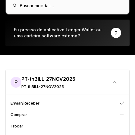
Ledger Flex
Buscar moedas…
O novo padrão
Ledger Nano
Gen5
Eu preciso do aplicativo Ledger Wallet ou
uma carteira software externa?
Tão único quanto você
NOVAS CORES
Ledger Nano
Clássicos
Proteção de backup confiável
PT-thBILL-27NOV2025
P
PT-thBILL-27NOV2025
Comprar todas
Enviar/Receber
Comprar
Hard Wallets
Trocar
Pacotes