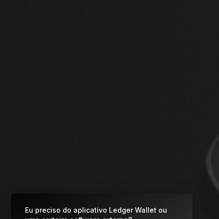
O que é uma Carteira de Criptomoedas?
Compare os
Todas as criptomoedas
autenticadores Ledger
compatíveis
Eu preciso do aplicativo Ledger Wallet ou