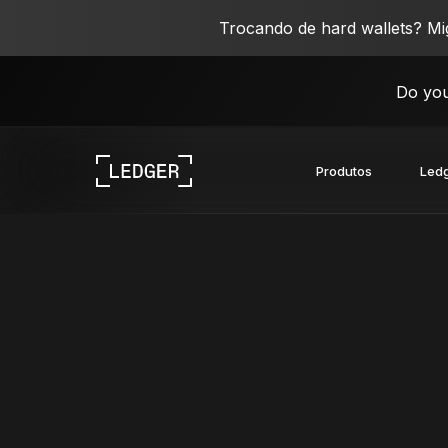
Trocando de hard wallets? M
Do you
Produtos
Ledg
Explore nossos dispositivos
Ecossistema Ledger
Aprenda Web3
Trabalhe com a Ledger
Explore nossos dispositivos