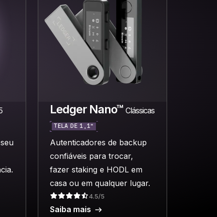
Ledger Nano™
5
Clássicas
TELA DE 1,1”
 seu
Autenticadores de backup
confiáveis para trocar,
cia.
fazer staking e HODL em
casa ou em qualquer lugar.
4.5/5
Saiba mais