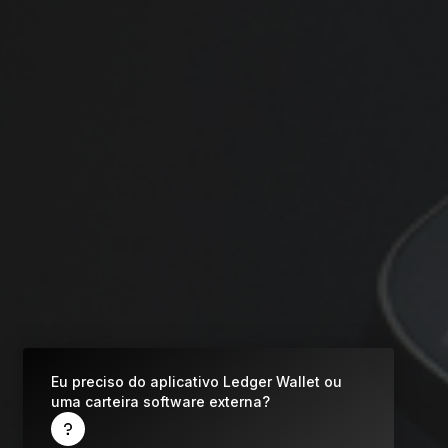
O que é uma Carteira de Criptomoedas?
Compare os
Todas as criptomoedas
autenticadores Ledger
compatíveis
Eu preciso do aplicativo Ledger Wallet ou
uma carteira software externa?