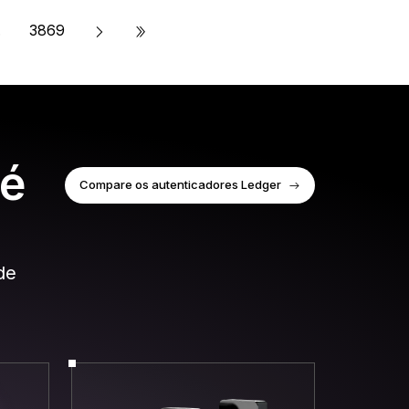
»
.
3869
 é
Compare os autenticadores Ledger
de