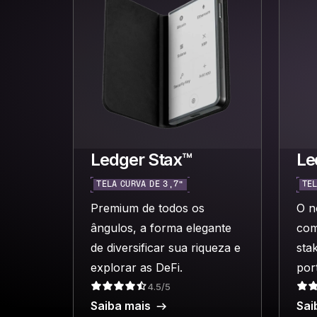
Ledger Stax™
Le
TELA CURVA DE 3,7”
TEL
Premium de todos os
O n
ângulos, a forma elegante
com
de diversificar sua riqueza e
sta
explorar as DeFi.
port
4.5/5
Saiba mais
Sai