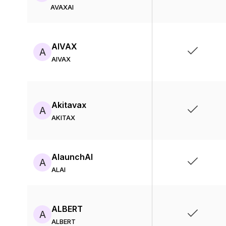
AVAXAI
AIVAX
A
AIVAX
Akitavax
A
AKITAX
AlaunchAI
A
ALAI
ALBERT
A
ALBERT