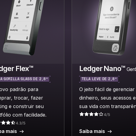
dger Flex™
Ledger Nano™
Gen
A GORILLA GLASS DE 2,8”
TELA LEVE DE 2,8”
ovo padrão para
O jeito fácil de gerenciar
prar, trocar, fazer
dinheiro, seus acessos e
king e construir seu
sua vida com transparên
fólio com facilidade.
4/5
4.3/5
ba mais
Saiba mais