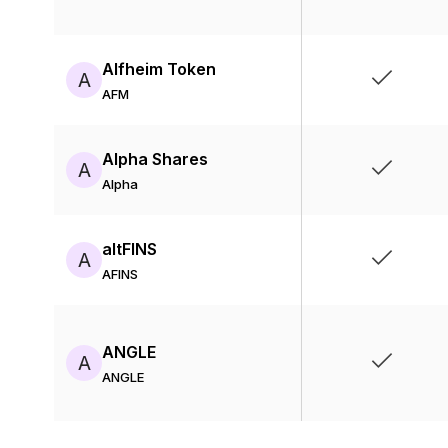
Alfheim Token
A
AFM
Alpha Shares
A
Alpha
altFINS
A
AFINS
ANGLE
A
ANGLE