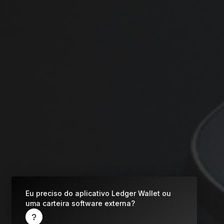
O que é uma Carteira de Criptomoedas?
Compare os
Todas as criptomoedas
autenticadores Ledger
compatíveis
Eu preciso do aplicativo Ledger Wallet ou
uma carteira software externa?