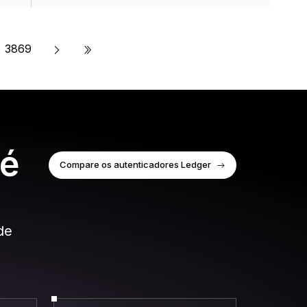
»
3869
 é
Compare os autenticadores Ledger
de