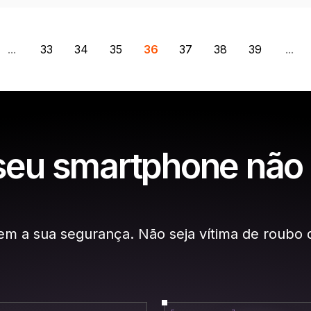
...
33
34
35
36
37
38
39
...
seu smartphone não
em a sua segurança. Não seja vítima de roubo 