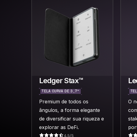
Ledger Stax™
Le
TELA CURVA DE 3,7”
TEL
Premium de todos os
O n
ângulos, a forma elegante
com
de diversificar sua riqueza e
sta
explorar as DeFi.
port
4.5/5