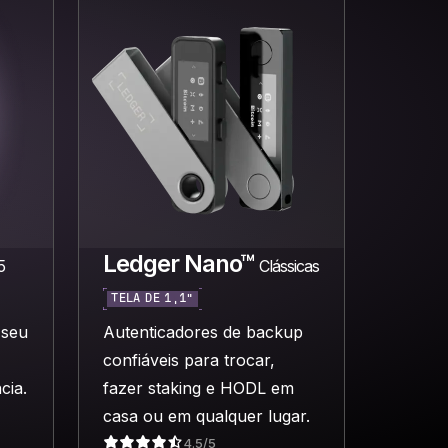
Ledger Nano™
5
Clássicas
TELA DE 1,1”
 seu
Autenticadores de backup
confiáveis para trocar,
cia.
fazer staking e HODL em
casa ou em qualquer lugar.
4.5/5