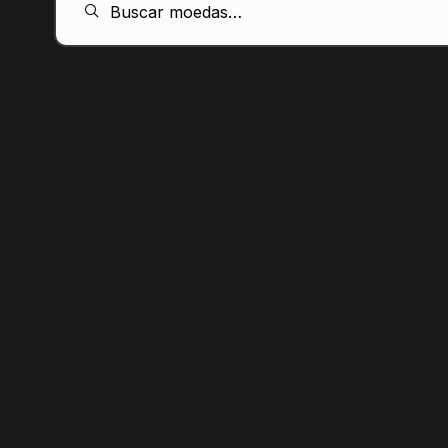
Buscar moedas…
PT