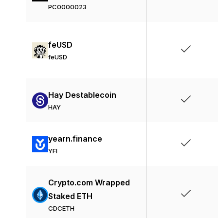
PC0000023
feUSD
feUSD
Hay Destablecoin
HAY
yearn.finance
YFI
Crypto.com Wrapped
Staked ETH
CDCETH