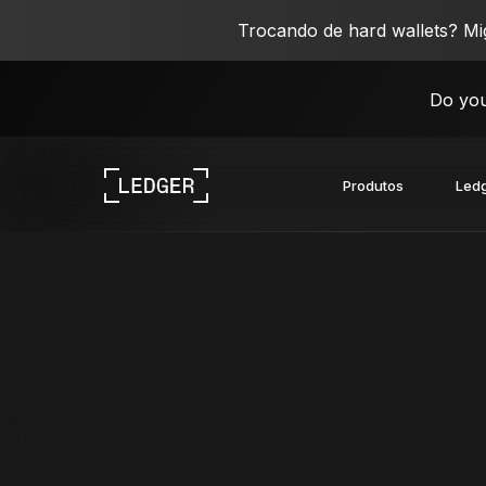
Trocando de hard wallets? M
Do you
Produtos
Ledg
Explore nossos dispositivos
Ecossistema Ledger
Aprenda Web3
Trabalhe com a Ledger
Explore nossos dispositivos