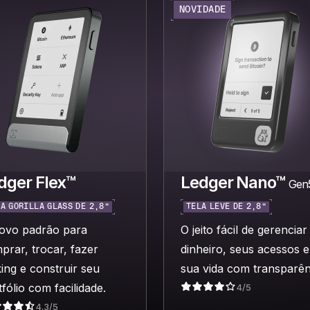
NOVIDADE
dger Flex™
Ledger Nano™
Gen
A GORILLA GLASS DE 2,8”
TELA LEVE DE 2,8”
ovo padrão para
O jeito fácil de gerenciar
prar, trocar, fazer
dinheiro, seus acessos e
king e construir seu
sua vida com transparên
fólio com facilidade.
4/5
4.3/5