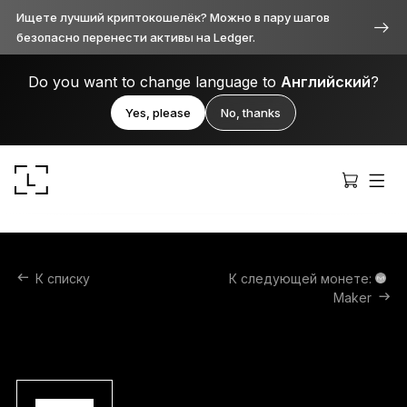
Ищете лучший криптокошелёк? Можно в пару шагов
безопасно перенести активы на Ledger.
Do you want to change language to
Английский
?
Yes, please
No, thanks
К списку
К следующей монете:
Maker
Ledger Stax™
Продуманное во всём