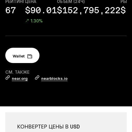
РЕЙТИНГ
ЦЕНА
ОБЪЁМ (24Ч)
РЫНО
Аксессуары
67
$90.01
$152,795,222
$1
Хранение сид-фразы
1.30%
Лимитированные версии
Все продукты
Wallet
Сравнить устройства Ledger
СМ. ТАКЖЕ
near.org
nearblocks.io
КОНВЕРТЕР ЦЕНЫ В USD