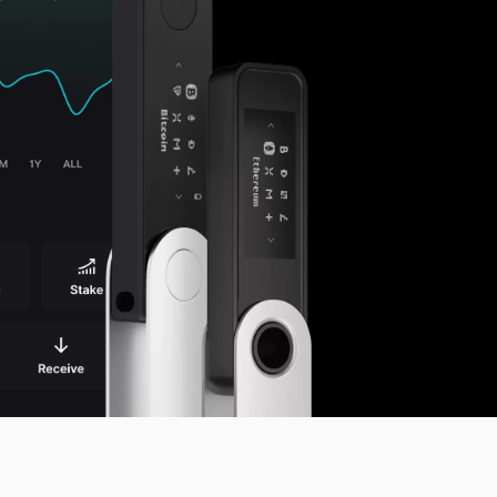
คริปโตวอลเล็ตคืออะไร?
Compare Ledger signers
All supported crypto