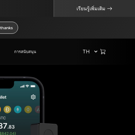
เรียนรู้เพิ่มเติม
 thanks
TH
การสนับสนุน
เลือกช็อป
จัดการคริปโตอย่างปลอดภัย
แหล่งข้อมูลที่มีประโยชน์
Hardware Wallet
Bitcoin Wallet
จะเกิดอะไรขึ้นหากฉันทำ Ledger หาย?
ระบบสำรองวลีกู้คืน
ซื้อคริปโต
แพ็กเกจหรือเซ็ต
Ethereum Wallet
ไม่ใช่คีย์ของคุณ ไม่ใช่เหรียญของคุณ
รุ่นลิมิเต็ด
สวอปคริปโต
อุปกรณ์เสริม
Solana Wallet
Cold Wallet คืออะไร?
ดูผลิตภัณฑ์ทั้งหมด
สเตคคริปโต
Private Key คืออะไร?