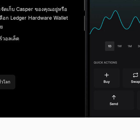
จัดเก็บ Casper ของคุณอยู่หรือ
ะบบสำรองวลีกู้คืน
บล็อก
พันธมิตรทางธุรกิจแบบ
การ์ด
ร์ทเนอร์ของ Ledger
Ledger Nano
ี่เลือก Ledger Hardware Wallet
edger Nano
รุ่น
Gen5
ดภัยยิ่งขึ้นด้วยการสำรอง
วสารเกี่ยวกับ Web3 และ
ใช้จ่ายด้วยคริปโต หรือใช้คริป
Co-brand กับ Ledger
ป็นตัวแทนจำหน่ายหรือ
Ledger Nano
Ledger Nano
รุ่น
Gen5
ัย
้อมูลหลากหลายรูปแบบ
Ledger ทั้งหมด
โตเป็นหลักประกัน
มาตรฐาน
สีใหม่ล่าสุด
Affiliate ของ Ledger
โอกาสในการปรับแต่งอุปกรณ์
มาตรฐาน
สีใหม่ล่าสุด
์วอลเล็ต
ระบบสำรองวลีกู้คืน
ั่วโลก
รุ่นลิมิเต็ด
ดูผลิตภัณฑ์ทั้งหมด