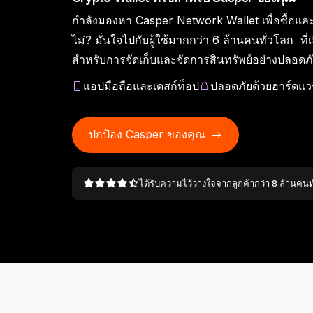
กำลังมองหา Casper Network Wallet เพื่อซื้อและ
แอป Ledger Wallet
Ledger Academy
Ledger Agent Stack
ร
Ledger Enterprise
Ledger Multisig
พา
Ledger Quest
ไม่? มั่นใจไปกับผู้ใช้มากกว่า 6 ล้านคนทั่วโลก ท
L
แอปคริปโตวอลเล็ตและเกตเวย์
เรียนรู้เกี่ยวกับคริปโตและ
เอเยนต์เสนอ คุณอนุมัติ
ปลอ
ข่า
แพลตฟอร์มสินทรัพย์ดิจิทัล
สำหรับผู้บริหารที่ต้องเคลื่อน
เ
Ledger Stax
Ledger Flex
ทำภารกิจ Web3 และรับ NFT
สำหรับการจัดเก็บและจัดการสินทรัพย์อย่างปลอดภ
Web3 อย่างปลอดภัย
Web3
อุปกรณ์ลงนามจัดการธุรกรรม
ข
แบบครบวงจรสำหรับสถาบัน
ย้ายเงินมูลค่าหลายล้าน
Ledger Stax
Ledger Flex
แอปมือถือและเดสก์ท็อป
ปลอดภัยด้วยฮาร์ดแวร
เลือกช็อป
ปกป้อง Casper ของคุณ
Hardware Wallet
ได้รับความไว้วางใจจากลูกค้ากว่า 8 ล้านคนท
แพ็กเกจหรือเซ็ต
อุปกรณ์เสริม
Compare Ledger signers