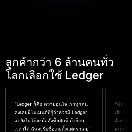
ลูกค้ากว่า 6 ล้านคนทั่ว
โลกเลือกใช้ Ledger
“Ledger ก็คือ ความอุ่นใจ เราทุกคน
"ฉันถูก
คงเคยมีโมเมนต์ที่รู้ว่าควรมี Ledger
เสีย NF
แต่ยังไม่ได้ลงมือสั่งซื้อสักที ถ้าย้อน
ฉันเซ็ง 
เวลาได้ ฉันจะรีบซื้อเลยตั้งแต่แรกเลย"
คนหนึ่งบ