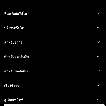
อุปกรณ์ลงนามหน้าจอสัมผัสที่ปลอดภัย
Hardware Wallet
สินทรัพย์คริปโต
Bitcoin Wallet
Ledger Nano Gen5
Ethereum Wallet
Ledger Stax
บริการคริปโต
ราคาคริปโต
Solana wallet
Ledger Flex
ซื้อคริปโต
Cardano wallet
Ledger Nano Classics
สำหรับธุรกิจ
Ledger Enterprise Solutions
สเตกกิ้งคริปโต
XRP wallet
เปรียบเทียบอุปกรณ์ของเรา
สวอปคริปโต
Monero wallet
Bundles
สำหรับสตาร์ทอัพ
ระดมทุนจาก Ledger Cathay Capital
USDT wallet
อุปกรณ์เสริม
ดูสินทรัพย์ทั้งหมด
ผลิตภัณฑ์ทั้งหมด
สำหรับนักพัฒนา
พอร์ทัลสำหรับนักพัฒนา
แอป Ledger Wallet
เริ่มใช้งาน
เริ่มใช้อุปกรณ์ Ledger ของคุณ
Wallet และบริการที่ใช้ร่วมกันได้
ดูเพิ่มเติมได้ที่