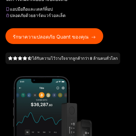
Ledger Flex
แอปมือถือและเดสก์ท็อป
มาตรฐานใหม่ของอุปกรณ์ลงนาม
ปลอดภัยด้วยฮาร์ดแวร์วอลเล็ต
Ledger Nano
Gen5
โดดเด่นไม่ซ้ำใคร เหมือนกับคุณ
รักษาความปลอดภัย Quant ของคุณ
สีใหม่ล่าสุด
ได้รับความไว้วางใจจากลูกค้ากว่า 8 ล้านคนทั่วโลก
Ledger Nano
รุ่นมาตรฐาน
ความปลอดภัยของคริปโตที่มั่นใจได้
เลือกช็อป
Hardware Wallet
แพ็กเกจหรือเซ็ต