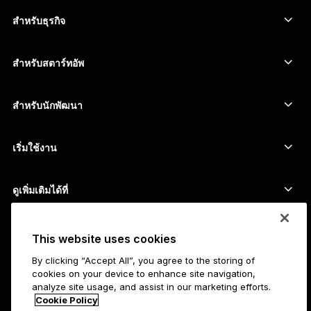
ซื้อคริปโต
Cardano wallet
Ledger Nano Classics
สำหรับธุรกิจ
Ledger Enterprise Solutions
สเตกกิ้งคริปโต
XRP wallet
เปรียบเทียบอุปกรณ์ของเรา
สวอปคริปโต
Monero wallet
Bundles
สำหรับสตาร์ทอัพ
ระดมทุนจาก Ledger Cathay Capital
USDT wallet
อุปกรณ์เสริม
ดูสินทรัพย์ทั้งหมด
ผลิตภัณฑ์ทั้งหมด
สำหรับนักพัฒนา
พอร์ทัลสำหรับนักพัฒนา
แอป Ledger Wallet
เริ่มใช้งาน
เริ่มใช้อุปกรณ์ Ledger ของคุณ
Wallet และบริการที่ใช้ร่วมกันได้
ดูเพิ่มเติมได้ที่
การสนับสนุน
วิธีซื้อ Bitcoin
โปรแกรมเงินรางวัล
Hardware Wallet สำหรับ Bitcoin
สมัครงาน
This website uses cookies
เข้าร่วมกับเรา
ตัวแทนจำหน่าย
By clicking “Accept All”, you agree to the storing of
งานทั้งหมด
ข้อมูล Ledger สำหรับสื่อมวลชน
cookies on your device to enhance site navigation,
เกี่ยวกับ
analyze site usage, and assist in our marketing efforts.
วิสัยทัศน์ของเรา
Affiliate
Cookie Policy