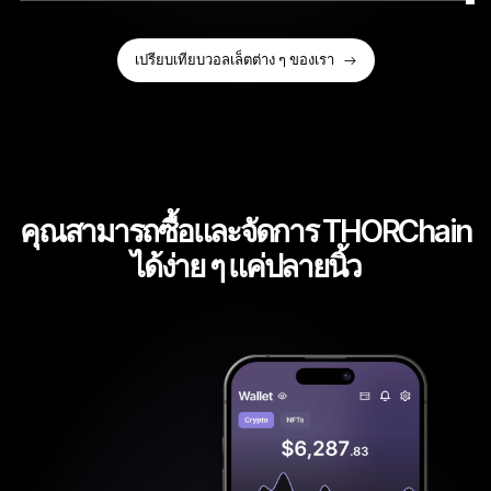
เปรียบเทียบวอลเล็ตต่าง ๆ ของเรา
คุณสามารถซื้อและจัดการ THORChain
ได้ง่าย ๆ แค่ปลายนิ้ว