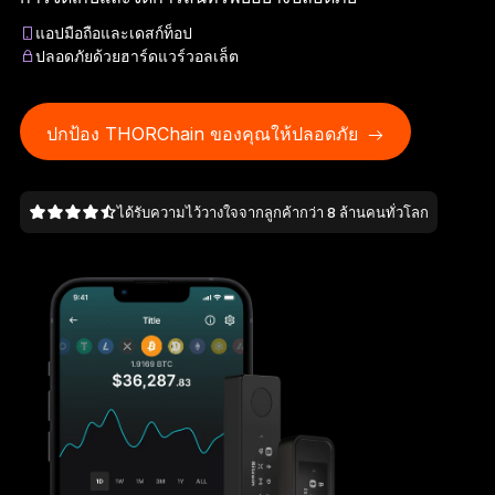
Ledger Flex
แอปมือถือและเดสก์ท็อป
มาตรฐานใหม่ของอุปกรณ์ลงนาม
ปลอดภัยด้วยฮาร์ดแวร์วอลเล็ต
Ledger Nano
Gen5
โดดเด่นไม่ซ้ำใคร เหมือนกับคุณ
ปกป้อง THORChain ของคุณให้ปลอดภัย
สีใหม่ล่าสุด
ได้รับความไว้วางใจจากลูกค้ากว่า 8 ล้านคนทั่วโลก
Ledger Nano
รุ่นมาตรฐาน
ความปลอดภัยของคริปโตที่มั่นใจได้
เลือกช็อป
Hardware Wallet
แพ็กเกจหรือเซ็ต