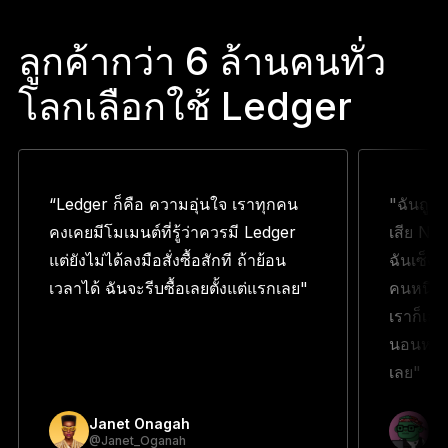
ลูกค้ากว่า 6 ล้านคนทั่ว
โลกเลือกใช้ Ledger
“Ledger ก็คือ ความอุ่นใจ เราทุกคน
"ฉันถูก
คงเคยมีโมเมนต์ที่รู้ว่าควรมี Ledger
เสีย NF
แต่ยังไม่ได้ลงมือสั่งซื้อสักที ถ้าย้อน
ฉันเซ็ง 
เวลาได้ ฉันจะรีบซื้อเลยตั้งแต่แรกเลย"
คนหนึ่งบ
เราก็เลย
นอนหลับ
เลย"
Janet Onagah
Pr
@Janet_Oganah
@p