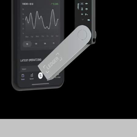
คริปโตวอลเล็ตคืออะไร?
Compare Ledger signers
All supported crypto