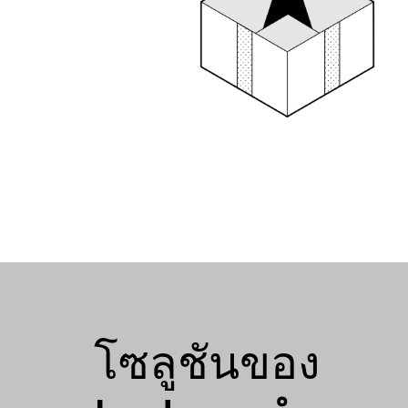
โซลูชันของ