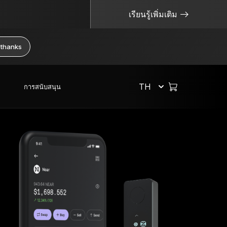
เรียนรู้เพิ่มเติม
 thanks
TH
การสนับสนุน
เลือกช็อป
จัดการคริปโตอย่างปลอดภัย
แหล่งข้อมูลที่มีประโยชน์
Hardware Wallet
Bitcoin Wallet
จะเกิดอะไรขึ้นหากฉันทำ Ledger หาย?
ระบบสำรองวลีกู้คืน
ซื้อคริปโต
แพ็กเกจหรือเซ็ต
Ethereum Wallet
ไม่ใช่คีย์ของคุณ ไม่ใช่เหรียญของคุณ
รุ่นลิมิเต็ด
สวอปคริปโต
อุปกรณ์เสริม
Solana Wallet
Cold Wallet คืออะไร?
ดูผลิตภัณฑ์ทั้งหมด
สเตคคริปโต
Private Key คืออะไร?