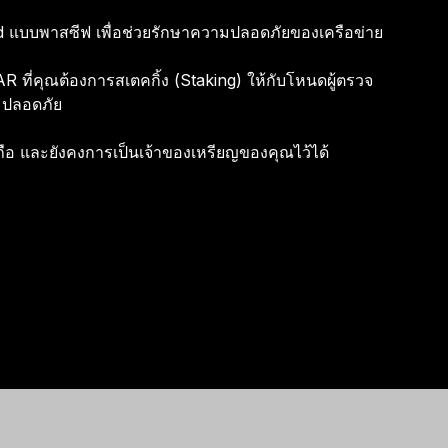
 แบบพาสซีฟ เพื่อช่วยรักษาความปลอดภัยของเครือข่าย
ะบบสำรองวลีกู้คืน
บล็อก
พันธมิตรทางธุรกิจแบบ
การ์ด
ร์ทเนอร์ของ Ledger
Ledger Nano
edger Nano
รุ่น
Gen5
ดภัยยิ่งขึ้นด้วยการสำรอง
วสารเกี่ยวกับ Web3 และ
ใช้จ่ายด้วยคริปโต หรือใช้คริป
Co-brand กับ Ledger
ป็นตัวแทนจำหน่ายหรือ
Ledger Nano
 ที่คุณต้องการสเตคกิ้ง (Staking) ให้กับโหนดผู้ตรวจ
Ledger Nano
รุ่น
Gen5
้อมูลหลากหลายรูปแบบ
Ledger ทั้งหมด
โตเป็นหลักประกัน
มาตรฐาน
สีใหม่ล่าสุด
Affiliate ของ Ledger
โอกาสในการปรับแต่งอุปกรณ์
ะปลอดภัย
มาตรฐาน
สีใหม่ล่าสุด
ื่อถือ และยังคงการเป็นเจ้าของเหรียญของคุณไว้ได้
ระบบสำรองวลีกู้คืน
รุ่นลิมิเต็ด
ดูผลิตภัณฑ์ทั้งหมด