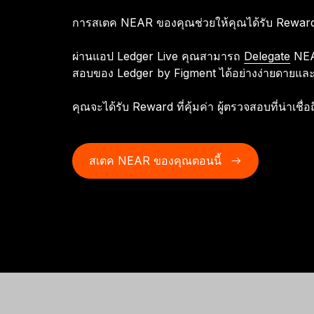
การสเตค NEAR ของคุณช่วยให้คุณได้รับ Reward
แอป Ledger Wallet
Ledger Academy
Ledger Agent Stack
ร
Ledger Enterprise
Ledger Multisig
พา
Ledger Quest
L
แอปคริปโตวอลเล็ตและเกตเวย์
เรียนรู้เกี่ยวกับคริปโตและ
เอเยนต์เสนอ คุณอนุมัติ
ปลอ
ข่า
แพลตฟอร์มสินทรัพย์ดิจิทัล
สำหรับผู้บริหารที่ต้องเคลื่อน
เ
Ledger Stax
Ledger Flex
ทำภารกิจ Web3 และรับ NFT
ผ่านแอป Ledger Live คุณสามารถ
Delegate
NEAR
Web3 อย่างปลอดภัย
Web3
อุปกรณ์ลงนามจัดการธุรกรรม
ข
แบบครบวงจรสำหรับสถาบัน
ย้ายเงินมูลค่าหลายล้าน
Ledger Stax
Ledger Flex
สอบของ Ledger by Figment ได้อย่างง่ายดายแล
คุณจะได้รับ Reward ที่คุ้มค่า ผู้ตรวจสอบที่น่าเช
เลือกช็อป
สเตค NEAR ของคุณตอนนี้
Hardware Wallet
แพ็กเกจหรือเซ็ต
อุปกรณ์เสริม
Compare Ledger signers