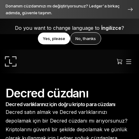
Donanım cüzdanınızı mı değiştiriyorsunuz? Ledger'a birkaç
adımda, güvenle taşının.
Do you want to change language to
İngilizce
?
Yes, please
No, thanks
Decred cüzdanı
Decred varlıklarınız için doğru kripto para cüzdanı
Ledger Stax
Decred satın almak ve Decred varlıklarınızı
Her açıdan birinci sınıf
depolamak için bir Decred cüzdanı mı arıyorsunuz?
Kriptolarını güvenli bir şekilde depolamak ve günlük
olarak kullanmak için Ledger soğuk cüzdanlara