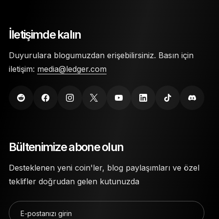
rastgele oluşturulmuş bir numaradır. İfşa olur
Özel anahtarlarınız, Secure Element çiplerinde
veya kaybolursa cüzdanınıza erişim sağlayamaz
saklanır.
İletişimde kalın
ve coin’lerinizi harcayamaz, çekemez ya da
aktaramazsınız.
Cüzdana erişim sağlamak için bir PIN kodu ve
Duyurulara blogumuzdan erişebilirsiniz. Basın için
24 kelimelik kurtarma ifadesi gerekir.
iletişim:
media@ledger.com
Ledger Nano soğuk cüzdanlar, fiziksel hasara
karşı koruma sağlamak için son derece dayanıklı
malzemeler kullanılarak üretilmiştir.
Bültenimize abone olun
Desteklenen yeni coin'ler, blog paylaşımları ve özel
teklifler doğrudan gelen kutunuzda
E-postanızı girin