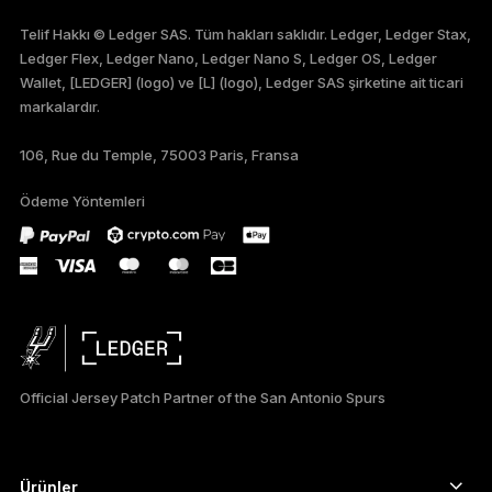
ENGLISH
Telif Hakkı © Ledger SAS. Tüm hakları saklıdır. Ledger, Ledger Stax,
Ledger Flex, Ledger Nano, Ledger Nano S, Ledger OS, Ledger
FRANÇAIS
Wallet, [LEDGER] (logo) ve [L] (logo), Ledger SAS şirketine ait ticari
markalardır.
DEUTSCH
106, Rue du Temple, 75003 Paris, Fransa
PORTUGUÊS
Ödeme Yöntemleri
ภาษาไทย
Official Jersey Patch Partner of the San Antonio Spurs
Ürünler