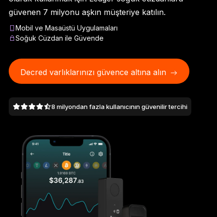
Ledger Flex
güvenen 7 milyonu aşkın müşteriye katılın.
Yeni standart
Mobil ve Masaüstü Uygulamaları
Soğuk Cüzdan ile Güvende
Ledger Nano
Gen5
Sizin kadar benzersiz
YENI RENKLER
Decred varlıklarınızı güvence altına alın
Ledger Nano
Klasikler
8 milyondan fazla kullanıcının güvenilir tercihi
Güvenilir yedekleme koruması
Tüm ürünlere göz atın
Donanım Cüzdanlar
Paketler