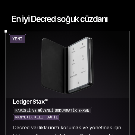
En iyi Decred soğuk cüzdanı
YENI
Ledger Stax™
KAVISLI VE GÜVENLI DOKUNMATIK EKRAN
MANYETIK KILIF DÂHIL
Decred varlıklarınızı korumak ve yönetmek için