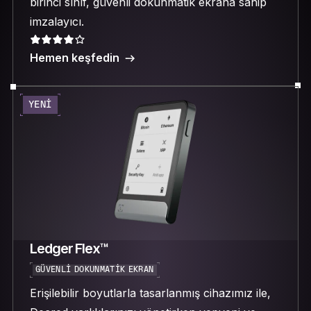
birinci sınıf, güvenli dokunmatik ekrana sahip
imzalayıcı.
Hemen keşfedin
YENI
Ledger Flex™
GÜVENLI DOKUNMATIK EKRAN
Erişilebilir boyutlarla tasarlanmış cihazımız ile,