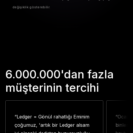
değişiklik gösterebilir.
6.000.000'dan fazla
müşterinin tercihi
“Ledger = Gönül rahatlığı Eminim
“Ocak a
çoğumuz, 'artık bir Ledger alsam
binlerc