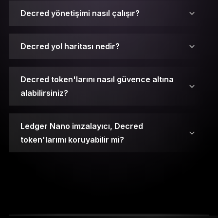
Decred yönetişimi nasıl çalışır?
Decred yol haritası nedir?
Decred token'larını nasıl güvence altına
alabilirsiniz?
Ledger Nano imzalayıcı, Decred
PoW Madencileri: %60
token'larımı koruyabilir mi?
Açık anahtar, çeşitli işlemler gerçekleştirmek için
PoS Oy Verenleri: %30
diğer taraflarla paylaşabileceğiniz bir adres
olarak çalışır.
Decred Hazinesi: %10
Özel anahtar ise işlemleri imzalayan ve
varlıklarınızı kötü niyetli saldırılardan koruyan,