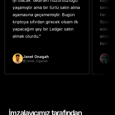
iyi olacak' dedirten huzursuzluğu
kaybett
yaşamıştır ama bir türlü satın alma
tamamen
aşamasına geçememiştir. Bugün
her şey
kriptoya sıfırdan girecek olsam ilk
Sonra b
yapacağım şey bir Ledger satın
edeceğin
almak olurdu.”
almaya 
beri iç
Janet Onagah
Pr
@Janet_Oganah
@p
İmzalayıcımız tarafından