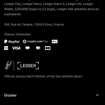
Ledger Flex, Ledger Nano, Ledger Nano S, Ledger OS, Ledger
FRANÇAIS
Wallet, [LEDGER] (logo) ve [L] (logo), Ledger SAS şirketine ait ticari
markalardır.
DEUTSCH
106, Rue du Temple, 75003 Paris, Fransa
PORTUGUÊS
Ödeme Yöntemleri
ESPAÑOL
РУССКИЙ
简体中文
日本語
Official Jersey Patch Partner of the San Antonio Spurs
한국어
العربية
Ürünler
ภาษาไทย
Güvenli dokunmatik ekranlı imzalayıcılar