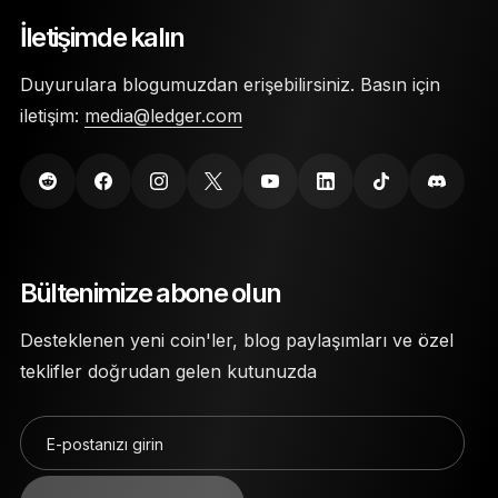
biriktirmenize yardımcı olur. Oylama, ödül almanın tek
İletişimde kalın
yoludur.
Duyurulara blogumuzdan erişebilirsiniz. Basın için
iletişim:
media@ledger.com
Bültenimize abone olun
Desteklenen yeni coin'ler, blog paylaşımları ve özel
teklifler doğrudan gelen kutunuzda
E-postanızı girin