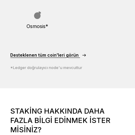
Osmosis*
Desteklenen tüm coin'leri görün
*Ledger doğrulayıcı node'u mevcuttur
STAKING HAKKINDA DAHA
FAZLA BILGI EDINMEK ISTER
MISINIZ?