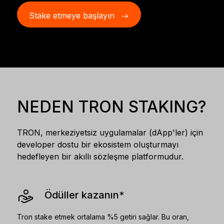
Aksesuarlar
Stake etmeye başlayın
Kurtarma Çözümleri
Sınırlı sayıda
Tüm ürünleri gör
Ledger imzalayıcıları karşılaştırın
NEDEN TRON STAKING?
TRON, merkeziyetsiz uygulamalar (dApp'ler) için
developer dostu bir ekosistem oluşturmayı
hedefleyen bir akıllı sözleşme platformudur.
Ödüller kazanın*
Tron stake etmek ortalama %5 getiri sağlar. Bu oran,