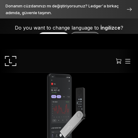
Donanım cüzdanınızı mı değiştiriyorsunuz? Ledger'a birkaç
adımda, güvenle taşının.
Do you want to change language to
İngilizce
?
Yes, please
No, thanks
Ledger Stax
Her açıdan birinci sınıf