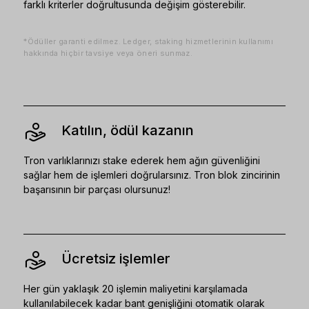
farklı kriterler doğrultusunda değişim gösterebilir.
*Ödüller garanti edilmez. Ledger, staking hizmetlerinin kullanımı
hakkında hiçbir tavsiye veya öneri sunmaz.
Katılın, ödül kazanın
Tron varlıklarınızı stake ederek hem ağın güvenliğini
sağlar hem de işlemleri doğrularsınız. Tron blok zincirinin
başarısının bir parçası olursunuz!
Ücretsiz işlemler
Her gün yaklaşık 20 işlemin maliyetini karşılamada
kullanılabilecek kadar bant genişliğini otomatik olarak