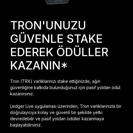
Ledger Flex
Yeni standart
TRON'UNUZU
Ledger Nano
Gen5
GÜVENLE STAKE
Sizin kadar benzersiz
YENI RENKLER
EDEREK ÖDÜLLER
Ledger Nano
Klasikler
KAZANIN*
Güvenilir yedekleme koruması
Tron (TRX) varlıklarınızı stake ettiğinizde, ağın
güvenliğine katkıda bulunduğunuz için pasif yoldan ödül
kazanırsınız.
Tüm ürünlere göz atın
Ledger Live uygulaması üzerinden, Tron varlıklarınızla bir
doğrulayıcıya kolay ve güvenli bir şekilde yetki
Donanım Cüzdanlar
devredebilir ve pasif yoldan ödüller kazanmaya
başlayabilirsiniz.
Paketler