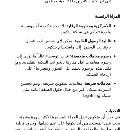
إلى أن يعتبر الكثيرين BTC “ذهب رقمي”.
المزايا الرئيسية
اللامركزية ومقاومة الرقابة:
لا توجد حكومة أو مؤسسة
واحدة تتحكم في شبكة بيتكوين.
قابلية الوصول العالمية:
يمكن لأي شخص لديه اتصال
بالإنترنت الوصول إلى واستخدام بيتكوين.
رسوم معاملات منخفضة:
غياب الوسطاء غالباً ما يؤدي إلى
رسوم معاملات أقل مقارنةً بالحوالات البنكية التقليدية. ومع
ذلك، هذه الرسوم تعتمد على السوق وتتغير بناءً على
ازدحام الشبكة.
معاملات سريعة:
معاملات بيتكوين سريعة، ويتم تحسين
السرعة بشكل أكبر من خلال حلول الطبقة الثانية مثل
شبكة Lightning.
التحديات
في حين أن بيتكوين تظل العملة المشفرة الأكثر شهرة وقيمة،
يجب على المستخدمين أن يكونوا على علم بتقلبها، وحدود قابلية
التوسع لديها، والمخاوف البيئية المرتبطة أحياناً بتعدين إثبات العمل.