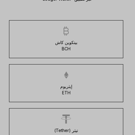
بيتكوين كاش
BCH
إيثريوم
ETH
تيثر (Tether)