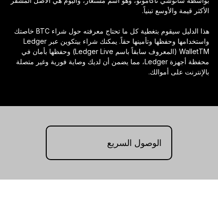
بواسطة ساتوشي ناكاموتو، وهو اسم مستعار، واليوم هي الأصل المشفر
Ledger Flex
الأكثر قيمة والأوسع تبنياً.
المعيار الجديد
هذا الدليل سيقوم بتغطية كل ما تحتاج معرفته حول شراء BTC خاصتك
واستخدامها وحفظها وتأمينها حقاً. يمكنك شراء بيتكوين عبر Ledger
Ledger Nano
Gen5
WalletTM (المعروف سابقاً باسم Ledger Live) وحفظها بأمان في
فريد من نوعها مثلك
محفظة أجهزة Ledger، مما يضمن أن لديك وصاية فورية وغير متصلة
ألوان جديدة
بالإنترنت على أموالك.
Ledger Nano
الكلاسيكية
حماية نسخ احتياطي يمكن الاعتماد عليها
الوصول السريع
تسوق الكل
محافظ الأجهزة
المجموعات والحزم