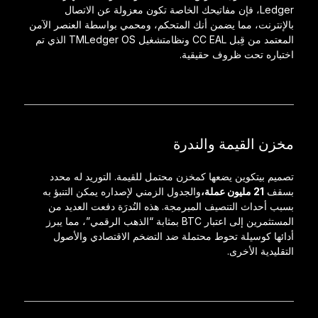
Ledger، فإن مفاتيحك الخاصة تكون معزولة عن الاتصال
بالإنترنت، مما يضمن أنك المتحكم، ومحمي بواسطة العنصر الآمن
المعتمد من قِبل CC EAL ونظام
تشغيل
TM
Ledger OS الذي تم
اختباره تحت ظروف حقيقية
.
مخزن القيمة والندرة
تصميم بيتكوين يضعها كمخزن محتمل للقيمة. التوريد له محدد
بسقف
21 مليون عملة،
والجدول الزمني لإصداره يمكن التنبؤ به
بسبب أحداث التنصيف المبرمجة. هذه النُدرَة دفعت العديد من
المستثمرين إلى اعتبار BTC بمثابة “الذهب الرقمي”، مما يبرز
أدائها كوسيلة تحوط محتملة ضد التضخم الاقتصادي والأصول
التقليدية الأخرى.