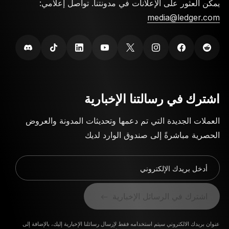
يمكن العثور على الإعلانات في مدونتنا. تواصل إعلامي:
هذه عادةً من 1 إلى 5 أيام عمل لتخليصها بعد أن يقوم
media@ledger.com
المزود بمعالجة عملية البيع.
الحوالات البنكية (Wire): قد تتم معالجتها بشكل أسرع
ولكن يمكن أن تؤدي أحياناً إلى رسوم أعلى.
تحقق دائماً من وقت المعالجة المُقدّر المقدم من المزود في
اشترك في رسالتنا الإخبارية
تطبيق Ledger Wallet قبل تأكيد المعاملة.
العملات الجديدة التي تم دعمها وتحديثات المدونة والعروض
الحصرية مباشرةً إلى صندوق الوارد لديك
أدخل بريدك الإلكتروني
اشترك في الرسائل الإخبارية
عنوان بريدك الالكتروني سيتم استخدامه فقط لإرسال رسائلنا الإخبارية إليك، بالإضافة إلى