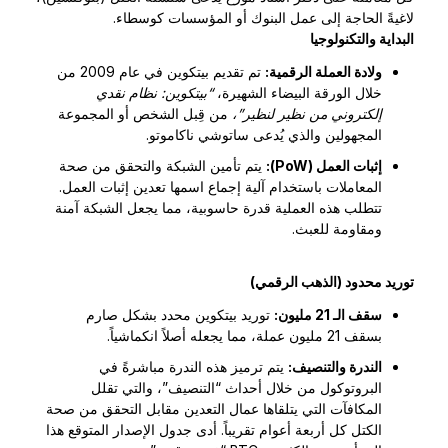
لاغيةً الحاجة إلى عمل البنوك أو المؤسسات كوسطاء.
البداية والتكنولوجيا
ولادة العملة الرقمية:
تم تقديم بيتكوين في عام 2009 من
خلال الورقة البيضاء الشهيرة،
“بيتكوين: نظام نقدي
إلكتروني من نظير لنظير”،
من قِبل الشخص أو المجموعة
المجهولين والذي يُدعى ساتوشي ناكاموتو.
إثبات العمل (PoW):
يتم تأمين الشبكة والتحقق من صحة
المعاملات باستخدام آلية إجماع اسمها تعدين إثبات العمل.
تتطلب هذه العملية قدرة حاسوبية، مما يجعل الشبكة آمنة
ومقاومة للعبث.
توريد محدود (الذهب الرقمي)
سقف الـ 21 مليون:
توريد بيتكوين محدد بشكل صارم
بسقف 21 مليون عملة، مما يجعله أصلاً انكماشياً.
الندرة والتنصيف:
يتم ترميز هذه الندرة مباشرةً في
البروتوكول من خلال أحداث “التنصيف”، والتي تقلل
المكافآت التي يتلقاها عمال التعدين مقابل التحقق من صحة
الكتل كل أربعة أعوام تقريباً. أدى جدول الإصدار المتوقع هذا