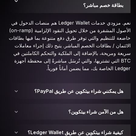
بطاقة خصم مباشر؟
نعم. مزودي خدمات Ledger Wallet هم منصات الدخول في
الأصول المشفرة من خلال تحويل النقود الإلزامية (on-ramp)
خاضعة للتنظيم والتي توفر طرق دفع متنوعة بما فيها بطاقات
الائتمان / بطاقات الخصم المباشر. يتيح ذلك إجراء معاملات
سريعة ومريحة، بالإضافة إلى الملكية والتحكم الكاملتين في
BTC التي تشتريها، والتي تُرسَل مباشرةً إلى محفظة أجهزة
Ledger الخاصة بك، مما يضمن أماناً فورياً.
هل يمكنني شراء بيتكوين عن طريق PayPal؟
نعم، بعض خيارات مزودي خدمات Ledger Wallet تدعم
PayPal (باي بال) كوسيلة دفع، مما يمكنك من استخدام
هل من الآمن شراء بيتكوين؟
الأموال مباشرة من حساب باي بال الخاص بك. لبدء عملية
بيتكوين آمنة فقط بقدر أمان محفظة العملات المشفرة التي
الشراء، يجب عليك التحقق من التوفر الإقليمي الحالي والامتثال
تحفظ مفاتيحها الخاصة. الشراء عبر Ledger Wallet يضمن أن
كيفية شراء بيتكوين عن طريق Ledger Wallet؟
لمشتريات PayPal (باي بال) مباشرةً من خلال تطبيق Ledger