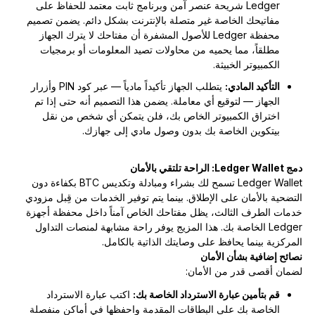
Ledger شريحة عنصر آمن وبرنامج ثابت معتمد للحفاظ على
مفاتيحك الخاصة غير متصلة بالإنترنت بشكل دائم. يضمن تصميم
محفظة Ledger للأصول المشفرة أن مفتاحك لا يترك الجهاز
مطلقاً، مما يحميه من محاولات تصيد المعلومات أو برمجيات
الكمبيوتر الخبيثة.
التأكيد المادي:
يتطلب الجهاز تأكيداً مادياً — عبر كود PIN وأزرار
الجهاز — لتوقيع أي معاملة. يضمن هذا التصميم أنه حتى إذا تم
اختراق الكمبيوتر الخاص بك، فلن يتمكن أي شخص من نقل
بيتكوين الخاصة بك بدون وصول مادي إلى جهازك.
دمج Ledger Wallet: الراحة تلتقي بالأمان
Ledger Wallet تسمح لك بشراء ومبادلة وتكديس BTC بكفاءة دون
التضحية بالأمان على الإطلاق. بينما يتم توفير الخدمات من قِبل مزودي
خدمات الطرف الثالث، يظل مفتاحك الخاص آمناً داخل محفظة أجهزة
Ledger الخاصة بك. هذا المزيج يوفر راحة مشابهة لمنصات التداول
المركزية بينما يحافظ على وصايتك الذاتية بالكامل.
نصائح إضافية بشأن الأمان
لضمان أقصى قدر من الأمان:
قم بتأمين عبارة الاسترداد الخاصة بك:
اكتب عبارة الاسترداد
الخاصة بك على البطاقات المقدمة واحفظها في أماكن منفصلة