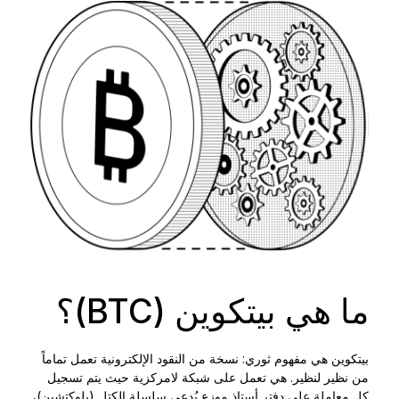
الملحقات
حلول الاسترداد
إصدارات محدودة
شاهد جميع المنتجات
مقارنة أجهزة توقيع Ledger
ما هي بيتكوين (BTC)؟
بيتكوين هي مفهوم ثوري: نسخة من النقود الإلكترونية تعمل تماماً
من نظير لنظير. هي تعمل على شبكة لامركزية حيث يتم تسجيل
كل معاملة على دفتر أستاذ موزع يُدعى
سلسلة الكتل (بلوكتشين)
،