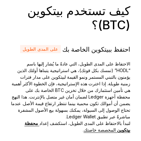
كيف تستخدم بيتكوين
(BTC)؟
احتفظ ببيتكوين الخاصة بك
على المدى الطويل
الاحتفاظ على المدى الطويل، التي عادةً ما يُشار إليها باسم
“HODL” (تمسك بكل قوتك)، هي استراتيجية يتبناها أولئك الذين
يؤمنون بالتبني المستمر ونمو القيمة لبيتكوين على مدار فترات
زمنية طويلة. إذا اخترت هذه الإستراتيجية، فإن الخطوة الأكثر أهمية
هي تأمين استثمارك من خلال تخزين BTC الخاصة بك على
محفظة أجهزة Ledger لضمان أمان غير متصل بالإنترنت. هذا النهج
يضمن أن أموالك تكون محمية بينما تنتظر ارتفاع قيمة الأصل. عندما
تحتاج الوصول إلى السيولة، يمكنك بسهولة بيع الأصول المشفرة
مباشرةً عبر تطبيق Ledger Wallet.
لتبدأ بالاحتفاظ على المدى الطويل، استكشف إعداد
محفظة
بيتكوين
المخصصة خاصتك
.