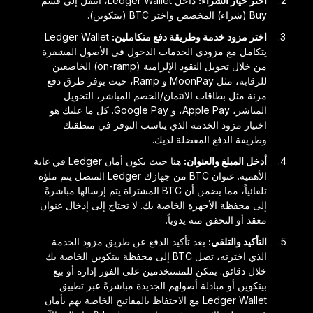
اختر خيار الشراء:
داخل Ledger Wallet، انتقل إلى قسم
Buy (شراء) المخصص واختر BTC (بيتكوين).
اختر مزود خدمة وطريقة دفع متكاملين:
Ledger Wallet
يتكامل مع مزودي الخدمات الدخول في الأصول المشفرة
من خلال تحويل النقود الإلزامية (on-ramp) الخاضعين
للرقابة، مثل MoonPay و Ramp، حيث يوفر طرق دفع
مرنة مثل بطاقات الائتمان/الخصم المباشر، التحويل
المباشر، Apple Pay، و Google Pay. كل ما عليك هو
اختيار مزود الخدمة الذي يناسب التوفر في منطقتك
وطريقة الدفع المفضلة لديك.
أدخل المبلغ والعنوان:
هنا حيث يكون أمان Ledger في غاية
الأهمية. عنوان BTC من جهازك Ledger المتصل يتم ملؤه
تلقائياً، مما يضمن أن BTC المشتراة يتم إرسالها مباشرةً
إلى محفظة الأجهزة الخاصة بك. لا تحتاج إلى إدخال عنوان
معقد أو التحقق منه يدوياً.
التأكيد والتلقي:
بعد تأكيد الدفع عن طريق مزود الخدمة
الذي اخترته، تصل BTC إلى محفظة بيتكوين الخاصة بك
خلال دقائق. يمكن للمستخدمين على الفور إدارة أو بيع
بيتكوين أو مبادلة أصولهم الجديدة مباشرةً عبر تطبيق
Ledger Wallet مع الاحتفاظ بالمفاتيح الخاصة بهم بأمان