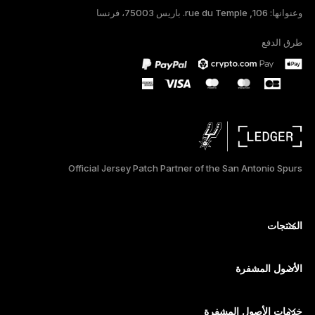
وعنوانها: 106, rue du Temple. باريس 75003، فرنسا
DEUTSCH
طرق الدفع
PORTUGUÊS
ESPAÑOL
РУССКИЙ
简体中文
Official Jersey Patch Partner of the San Antonio Spurs
日本語
한국어
المنتجات
ภาษาไทย
أجهزة توقيع آمنة ذات شاشة تعمل باللمس
محفظة أجهزة
الأصول المشفرة
محفظة بيتكوين
Ledger Nano Gen5
محفظة إيثريوم
Ledger Stax
خدمات الأصول المشفرة