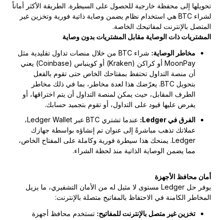
تحويلها إلى محفظة خارجية للحصول على السيطرة. الطريقة الأكثر أماناً
لشراء BTC هي استخدام نظام يضمن وصاية ذاتية فورية وتخزين غير
المتصل بالإنترنت لمفاتيحك الخاصة.
المشتريات ذات الوصاية مقابل المشتريات بدون وصاية
مخاطر الوصاية:
شراء BTC من خلال منصات تداول تقليدية مثل
MoonPay أو كراكن (Kraken) أو كوينباس (Coinbase) يعني
أن منصة التداول تحتفظ بمفتاحك الخاص حتى تقوم بالفعل
بتحويل BTC. يعرّضك هذا لعدة مخاطر، بما في ذلك مخاطر
الطرف المقابل، حيث يمكن لمنصة التداول أن يتم اختراقها، أو
يفرض عليها قيود على التداول، أو تقوم بتجميد حسابك.
الفرق في Ledger:
عندما تشتري BTC عبر Ledger Wallet،
عملاتك تذهب مباشرةً إلى عنوان تم إنشاؤه بواسطة جهازك
Ledger. يمنحك هذا سيطرة فورية وكاملة على المفتاح الخاص،
مما يضمن الوصاية الذاتية منذ لحظة الشراء.
أمان محافظ الأجهزة
يوفر حل Ledger مستوى لا مثيل له من الأمان التشفيري، ما يزيل
المخاطر الكامنة في الاحتفاظ بالمفاتيح متصلة بالإنترنت:
تخزين غير متصل بالإنترنت للمفاتيح:
تستخدم محافظ أجهزة