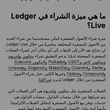
ما هي ميزة الشراء في Ledger
Live؟
ميزة شراء الأصول المشفرة تُمكن مستخدمينا من شراء العديد
من الأصول المشفرة المختلفة مباشرةً من خلال Ledger Live.
لن تحتاج بعد الآن إلى الذهاب إلى أي مكان آخر لشراء العملات
المشفرة المفضلة لديك! يدعم التطبيق شراء
بيتكوين
وإيثريوم
وبيتكوين كاش
وUSDT
وPolkadot
ولايتكوين (Litecoin)
وStellar
وChainlink
وMakerDao
وDogecoin
وUniswap
وCompound
وCelsius
وغيرها الكثير. خيار شراء الأصول
المشفرة من خلال Ledger يُديره
شركاؤنا
.
العملات المشفرة مثل بيتكوين وإيثريوم هي أكثر العملات التي
يتم شراؤها من خلال منصات التداول. منصات التداول هي
خدمات توفر بيع الأصول المشفرة (مقابل العملات الإلزامية)
وأيضاً تُتيح تبادل الأصول المشفرة (المعروفة أيضاً باسم