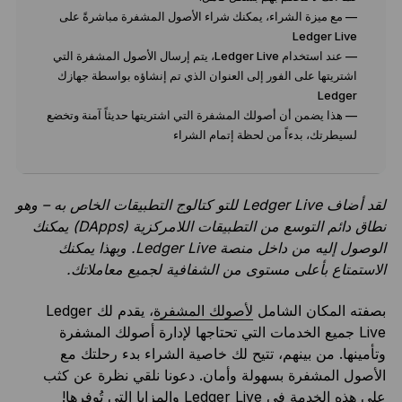
— مع ميزة الشراء، يمكنك شراء الأصول المشفرة مباشرةً على
Ledger Live
— عند استخدام Ledger Live، يتم إرسال الأصول المشفرة التي
اشتريتها على الفور إلى العنوان الذي تم إنشاؤه بواسطة جهازك
Ledger
— هذا يضمن أن أصولك المشفرة التي اشتريتها حديثاً آمنة وتخضع
لسيطرتك، بدءاً من لحظة إتمام الشراء
لقد أضاف Ledger Live للتو كتالوج التطبيقات الخاص به – وهو
نطاق دائم التوسع من التطبيقات اللامركزية (DApps) يمكنك
الوصول إليه من داخل منصة Ledger Live. وبهذا يمكنك
الاستمتاع بأعلى مستوى من الشفافية لجميع معاملاتك.
بصفته المكان الشامل
لأصولك المشفرة
، يقدم لك Ledger
Live جميع الخدمات التي تحتاجها لإدارة أصولك المشفرة
وتأمينها. من بينهم، تتيح لك خاصية الشراء بدء رحلتك مع
الأصول المشفرة بسهولة وأمان. دعونا نلقي نظرة عن كثب
على هذه الخدمة في Ledger Live والمزايا التي تُوفرها!