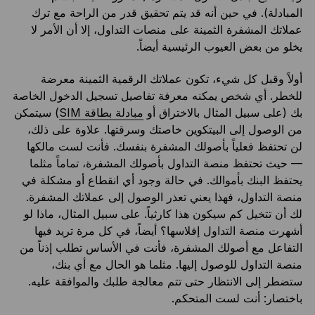
المبادلة). في حين أنه قد يتم تحقيق قدر من الراحة مع ترك
عملاتك المشفرة الثمينة على منصات التداول، إلا أن الأمر لا
يخلو من بعض العيوب الرئيسية أيضاً.
أولاً وقبل كل شيء، تكون عملاتك الرقمية الثمينة معرضة
للخطر. أي شخص يمكنه معرفة تفاصيل تسجيل الدخول الخاصة
بك (على سبيل المثال بالاختراق أو
مبادلة بطاقة SIM
) سيتمكن
من الوصول إلى البيتكوين خاصتك وسرقتها. علاوة على ذلك،
لن تحتفظ فعلياً بأصولك المشفرة بنفسك. فأنت لست مالكها
— حيث تحتفظ منصة التداول بأصولك المشفرة، تماماً مثلما
يحتفظ البنك بأموالك. في حالة وجود أي انقطاع أو مشكلة في
منصة التداول، فهذا يعني تعذر الوصول إلى عملاتك المشفرة.
لك أن تتخيل كم سيكون هذا كارثياً. على سبيل المثال، ماذا لو
أشهرت منصة التداول إفلاسها؟ أيضاً، في كل مرة تريد فيها
التفاعل مع أصولك المشفرة، فأنت في الأساس تطلب إذناً من
منصة التداول للوصول إليها. مثلما هو الحال مع أي بنك،
ستضطر إلى الانتظار حتى تتم معالجة طلبك والموافقة عليه.
باختصار: أنت لست المتحكم.