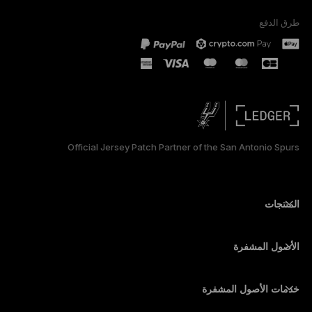
طرق الدفع
PORTUGUÊS
ESPAÑOL
РУССКИЙ
简体中文
Official Jersey Patch Partner of the San Antonio Spurs
日本語
한국어
المنتجات
ภาษาไทย
أجهزة توقيع آمنة ذات شاشة تعمل باللمس
محفظة أجهزة
الأصول المشفرة
محفظة بيتكوين
Ledger Nano Gen5
محفظة إيثريوم
Ledger Stax
خدمات الأصول المشفرة
أسعار الأصول المشفرة
محفظة سولانا (Solana)
Ledger Flex