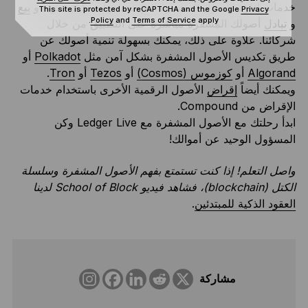
خدمات إدارة الأصول المشفرة التي تحتاجها. يمكنك شراء و
بيع
This site is protected by reCAPTCHA and the Google
Privacy
Policy
and
Terms of Service
apply.
و
تبادل
أصولك المشفرة مباشرةً على التطبيق من خلال
شركائنا. علاوة على ذلك، يمكنك بسهولة تنمية أصولك عن
طريق تكديس الأصول المشفرة بشكل آمن مثل
Polkadot
أو
Algorand
أو
كوزموس (Cosmos)
أو
Tezos
أو
Tron
.
ويمكنك أيضاً
إقراض
الأصول الرقمية الأخرى باستخدام خدمات
الإقراض من Compound.
ابدأ رحلتك مع الأصول المشفرة مع Ledger Live وكن
المسؤول الوحيد عن أموالك!
واصل التعلم! إذا كنت تستمتع بفهم الأصول المشفرة وسلسلة
الكتل (blockchain)، فشاهد فيديو School of Block لدينا
العقود الذكية للمبتدئين
.
مشاركة