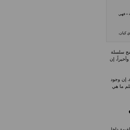
ة – فهي
ي كيان.
نضج سلسلة
خيراً، إن
 إن وجود
لم ما هي
قيمة داخل