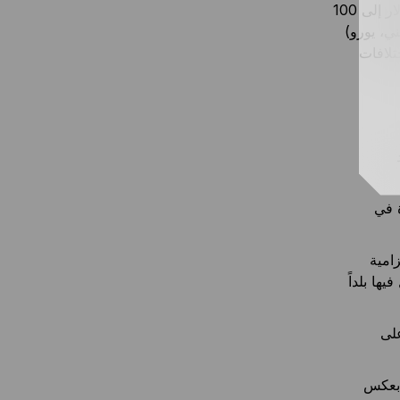
1 بيتكوين يمكن تقسيمها إلى أجزاء صغيرة مثل 0.001 بيتكوين ويمكننا تقسيم 1 دولار إلى 100
ني، يورو)
غم ذلك، هناك اختلافات
ة في
امية
ها بلداً
على
 بعكس