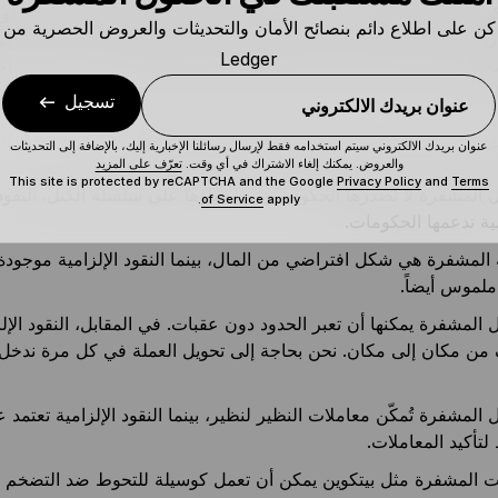
كن على اطلاع دائم بنصائح الأمان والتحديثات والعروض الحصرية من
هناك أنواعاً مختلفة من النقود الإلزامية (دولار أمريكي، جنيه إسترلي
Ledger
هناك أنواعاً مختلفة من العملات المشفرة (بيتكوين، إيثر، BNB). ر
.
تسجيل
عنوان بريدك الالكتروني
ى الاختلافات بين العملات المشفرة والنقود الإلزامية.
عنوان بريدك الالكتروني سيتم استخدامه فقط لإرسال رسائلنا الإخبارية إليك، بالإضافة إلى التحديثات
والعروض. يمكنك إلغاء الاشتراك في أي وقت.
تعرّف على المزيد
This site is protected by reCAPTCHA and the Google
Privacy Policy
and
Terms
 المشفرة لا تُصدرها الحكومة ويتم إنشاؤها على سلسلة الكتل. النقود
of Service
apply.
مية تدعمها الحكومات.
 المشفرة هي شكل افتراضي من المال، بينما النقود الإلزامية موجود
لموس أيضاً.
 المشفرة يمكنها أن تعبر الحدود دون عقبات. في المقابل، النقود الإلز
من مكان إلى مكان. نحن بحاجة إلى تحويل العملة في كل مرة ندخل في
 المشفرة تُمكّن معاملات النظير لنظير، بينما النقود الإلزامية تعتمد 
تأكيد المعاملات.
ات المشفرة مثل بيتكوين يمكن أن تعمل كوسيلة للتحوط ضد التضخم