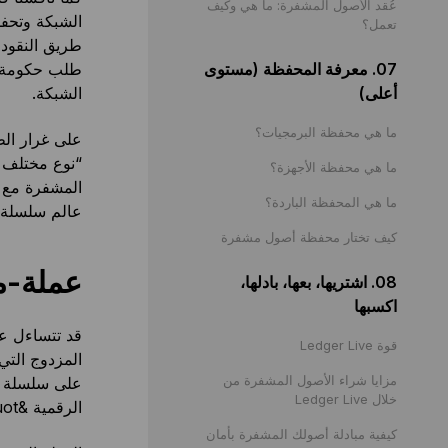
عُقد الأصول المشفرة: ما هي وكيف
الشبكة وتحفظ
تعمل؟
طريق النقود ا
07. معرفة المحفظة (مستوى
طلب حكومة مر
أعلى)
الشبكة.
ما هي محفظة البرمجيات؟
على غرار الط
“نوع مختلف م
ما هي محفظة الأجهزة؟
المشفرة مع ال
ما هي المحفظة الباردة؟
عالم سلسلة ا
كيف تختار محفظة أصول مشفرة
عملة-
08. اشتريها، بعها، بادلها،
اكسبها
قد تتساءل عن
قوة Ledger Live
المزدوج التي
مزايا شراء الأصول المشفرة من
على سلسلة الك
خلال Ledger Live
الرقمية &quot;عملة
كيفية مبادلة أصولك المشفرة بأمان