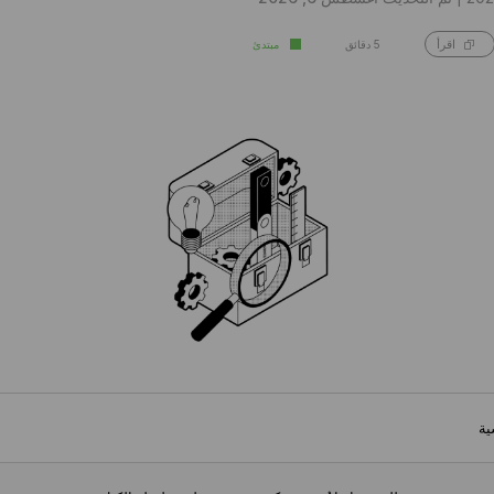
5 دقائق
مبتدئ
اقرأ
ية