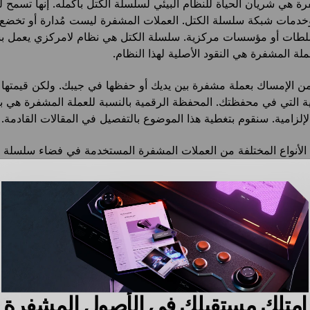
رة هي شريان الحياة للنظام البيئي لسلسلة الكتل بأكمله. إنها تسمح ل
دمات شبكة سلسلة الكتل. العملات المشفرة ليست مُدارة أو تخضع 
طات أو مؤسسات مركزية. سلسلة الكتل هي نظام لامركزي يعمل 
لة المشفرة هي النقود الأصلية لهذا النظام.
من الإمساك بعملة مشفرة بين يديك أو حفظها في جيبك. ولكن قيمتها 
دية التي في محفظتك. المحفظة الرقمية بالنسبة للعملة المشفرة هي 
الإلزامية. سنقوم بتغطية هذا الموضوع بالتفصيل في المقالات القادمة.
لأنواع المختلفة من العملات المشفرة المستخدمة في فضاء سلسلة ا
المشفرة والنقود الإلزامية: ما الفارق
ناول سؤالاً أخيراً – ما الفارق بين العملة المشفرة والنقود الموجودة 
 الإلزامية)؟
ت المشفرة والنقود الإلزامية في بعض أوجه التشابه مثل أن كلاهما ي
امتلك مستقبلك في الأصول المشفرة
بل السلع والخدمات. كلاً من العملات المشفرة والنقود الإلزامية يقبلا