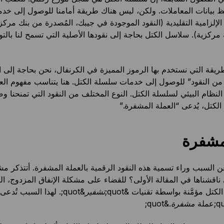
 بيانات المعاملات. ولكن، ليس هناك طريقة أمامنا للوصول إلى خدم
لإلزامية التقليدية (النقود الموجودة في جيبك، المُصدرة من بنك مركز
كزية). سلاسل الكتل بحاجة إلى نقودها الأصلية التي تسمح لنا بالت
ريقة التي نستخدم بها الرموز المميزة في الكرنفال، نحن بحاجة إلى 
ن النقود” للوصول إلى خدمات سلسلة الكتل. هنا يتناسب مفهوم الع
نظام البيئي لسلسلة الكتل. النوع المختلف من النقود التي تمنحنا وصو
لكتل، يُدعى “العملة المشفرة.”
مشفرة
 السبب وراء تسمية هذه النقود الرقمية بالعملة المشفرة. أتتذكر مشك
 ناقشناها في المقالة الأولى؟ للقضاء على مشكلة الإنفاق المزدوج، الن
تل مؤمَّنة بواسطة تقنيات &quot;
تشفير
&quot;. لهذا السبب تُدعى
مشفرة
.&quot;