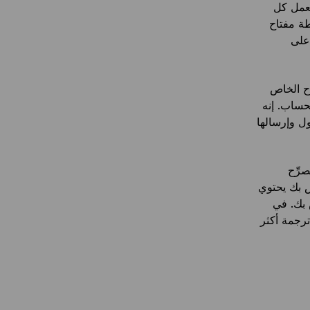
عمل كل
ه بواسطة مفتاح
على
ح الخاص
حساب. إنه
ل وإرسالها
رِّح
ص بك يحتوي
 بك. في
ترجمة أكثر