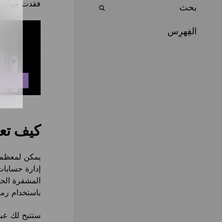
فقدت جهازك، 
بحث
الفِهرِس
كيف تع
يمكن لمعظم 
إدارة حسابا
باستخدام رمز 