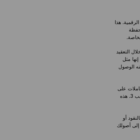
رقمية. هذا
حفظة
خاصة.
ال التعقيد
نها مثل
نه الوصول
عاملات على
سلسلة الكتل. إلى جانب مفتاحك العام، تُستخدم في عملية توقيع المعاملات في ويب 3. هذه
نقود أو
 إلى أصولك