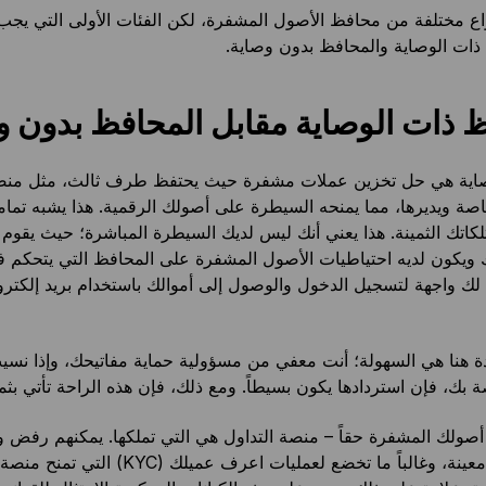
اع مختلفة من محافظ الأصول المشفرة، لكن الفئات الأولى التي يجب 
ذات الوصاية والمحافظ بدون وصاية.
 ذات الوصاية مقابل المحافظ بدون و
اية هي حل تخزين عملات مشفرة حيث يحتفظ طرف ثالث، مثل منصة
اصة ويديرها، مما يمنحه السيطرة على أصولك الرقمية. هذا يشبه تماماً
كاتك الثمينة. هذا يعني أنك ليس لديك السيطرة المباشرة؛ حيث يقوم 
 ويكون لديه احتياطيات الأصول المشفرة على المحافظ التي يتحكم ف
 لك واجهة لتسجيل الدخول والوصول إلى أموالك باستخدام بريد إلكتر
دة هنا هي السهولة؛ أنت معفي من مسؤولية حماية مفاتيحك، وإذا نسي
ة بك، فإن استردادها يكون بسيطاً. ومع ذلك، فإن هذه الراحة تأتي بثم
 أصولك المشفرة حقاً – منصة التداول هي التي تملكها. يمكنهم رفض
ظل ظروف معينة، وغالباً ما تخضع لعمليات اعرف عميلك (KYC