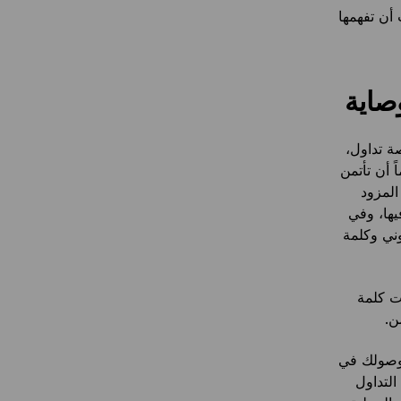
أن تفهمها
صاية
 تداول،
 أن تأتمن
المزود
يها، وفي
وني وكلمة
ت كلمة
ن.
 وصولك في
) التي تمنح منصة التداول