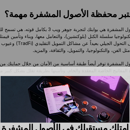
عتبر محفظة الأصول المشفرة مهمة؟
محافظ الأصول المشفرة هي بوابتك لتجربة جوهر ويب 3 بكامل قوته. هي تسمح 
ولوجيا سلسلة الكتل (بلوكتشين)، والتعامل معها، وبناء وتأمين قيمتك
ل الفن، والتكنولوجيا، والتمويل، والثقافة، والمزيد.
 المشفرة توفر أيضاً طبقة أساسية من الأمان من خلال حمايتك من 
ة المفاتيح الخاصة المعقدة والخام، وتأمينها بطريقة تقلل بشكل كبير 
لمصرح به أو التعرض غير المقصود.
حة من خلال إزالة الحاجة إلى التعامل مع سلاسل من الأرقام الثنائية، 
بشري ويسهل إدارة أصولك المشفرة، سواء كنت تتعامل مع حساب واح
دة.
ك، فإنها توفر حماية ضد الخسارة المالية من خلال ميزات مثل عبارات
امتلك مستقبلك في الأصول المشفرة
بارات البذور)، التي يمكن استخدامها لاستعادة الوصول إلى أموالك في