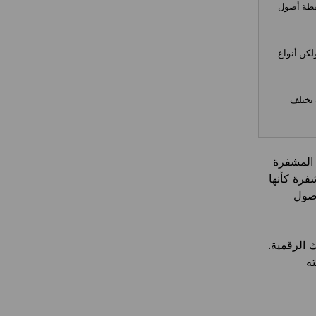
عل مع ويب 3، فستحتاج إلى محفظة أصول
كن أنواع
 تختلف
 المشفرة
فرة كأنها
أصول
 الرقمية.
ه