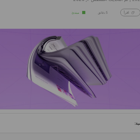
5 دقائق
مبتدئ
اقرأ
ية: