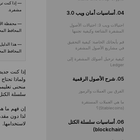
مشفرة.
04. أساسيات أمان ويب 3.0
— محفظة الأص
احتيالات ويب 3: احتيالات الأصول
المحافظ المخ
المشفرة الشائعة وكيفية تجنبها
قم بأبحاثك الخاصة: كيفية التحقيق
— هذا الدليل
في مشاريع الأصول المشفرة
المحافظ المخ
كيفية ترحيل أصولك المشفرة إلى
Ledger
إذا كنت جدي
05. شرح الأصول الرقمية
ولماذا تحتاج
منحنى تعليمي
الفرق بين العملات والرموز
سلسلة الكتل
ما هي العملات المستقرة
(Stablecoins)؟
إن فهم ما ه
لذا دون مقد
06. أساسيات سلسلة الكتل
لاستخدامها.
(blockchain)