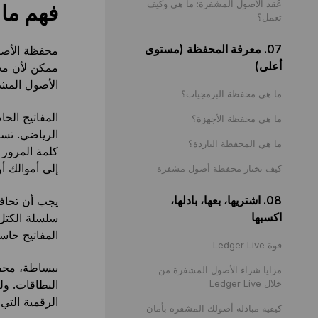
عُقد الأصول المشفرة: ما هي وكيف
فهم ما
تعمل؟
07. معرفة المحفظة (مستوى
محفظة الأصول
أعلى)
ممكن لأن مح
الأصول المش
ما هي محفظة البرمجيات؟
المفاتيح الخ
ما هي محفظة الأجهزة؟
الرياضي. تس
ما هي المحفظة الباردة؟
كلمة المرور 
إلى أموالك أو 
كيف تختار محفظة أصول مشفرة
08. اشتريها، بعها، بادلها،
يجب أن تحافظ
اكسبها
المفاتيح حاس
قوة Ledger Live
ببساطة، محفظ
مزايا شراء الأصول المشفرة من
خلال Ledger Live
البطاقات. ول
الرقمية التي
كيفية مبادلة أصولك المشفرة بأمان