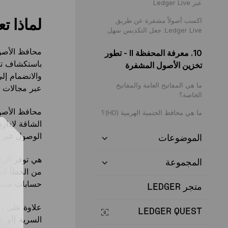
عبر Ledger Live
لماذا ت
اكسب أصولاً مشفرة عن طريق
Ledger Live: جعل التكديس سهل
10. معرفة المحفظة II - تطور
باستكشاف تكن
تخزين الأصول المشفرة
ما هي المفاتيح العامة والمفاتيح
عبر مجالات مث
الخاصة؟
محافظ الأصول
ما هي محافظ الحتمية الهرمية (HD)؟
الشاقة لإدار
الوصول غير ا
الموضوعات
هي توفر الرا
المجموعة
من الخطأ ال
حسابات متعد
متجر LEDGER
علاوة على ذل
LEDGER QUEST
السرية (أو ع