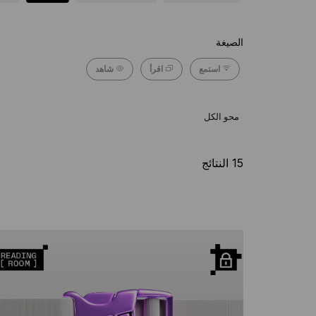
الصيغة
استمع
اقرأ
شاهد
محو الكل
15 النتائج