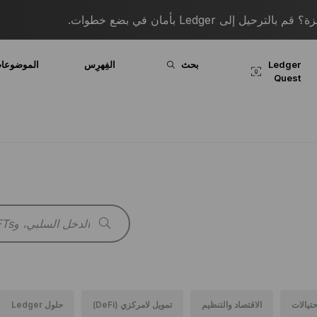
 إلى Ledger بأمان في بضع خطوات.
Ledger
بحث
الفِهرِس
الموضوعا
Quest
حتيالات
الاقتصاد والتنظيم
تمويل لامركزي (DeFi)
حلول Ledger