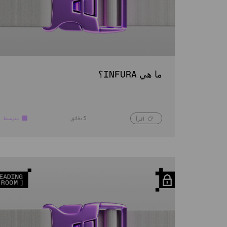
ما هي INFURA؟
5 دقائق
متوسط
اقرأ