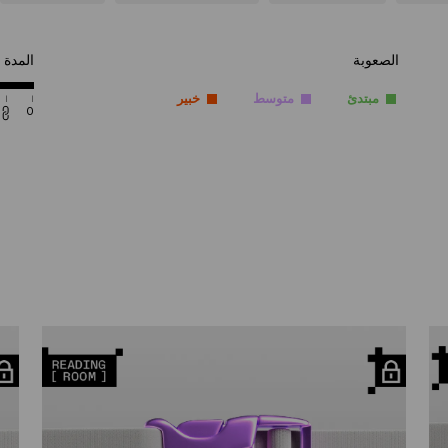
الصعوبة
المدة
مبتدئ
متوسط
خبير
0