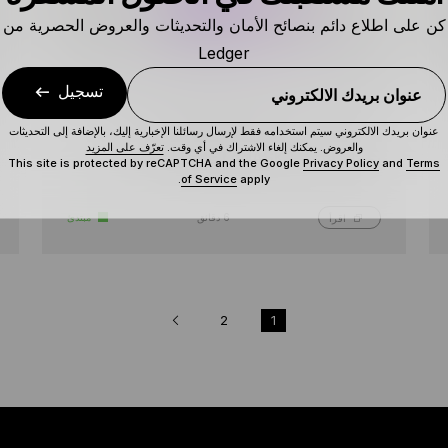
كن على اطلاع دائم بنصائح الأمان والتحديثات والعروض الحصرية من
Ledger
تسجيل
عنوان بريدك الالكتروني
كيفية توصيل LEDGER WALLET خاصتك
عنوان بريدك الالكتروني سيتم استخدامه فقط لإرسال رسائلنا الإخبارية إليك، بالإضافة إلى التحديثات
والعروض. يمكنك إلغاء الاشتراك في أي وقت.
تعرّف على المزيد
بميتا ماسك (METAMASK) بأمان
This site is protected by reCAPTCHA and the Google
Privacy Policy
and
Terms
of Service
apply.
6 دقائق
مبتدئ
اقرأ
2
1