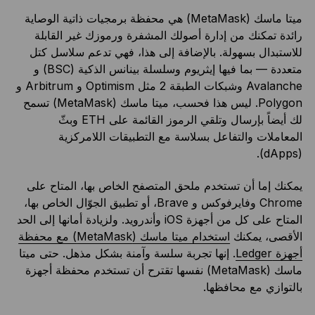
ميتا ماسك (MetaMask) هي محفظة برمجيات ذاتية الوصاية
رائدة تمكنك من إدارة أصولك المشفرة ورموزك غير القابلة
للاستبدال بسهولة. بالإضافة إلى هذا، فهي تدعم سلاسل كتل
متعددة — بما فيها إيثريوم وسلسلة بينانس الذكية (BSC) و
Avalanche وشبكات الطبقة 2 مثل Optimism و Arbitrum و
Polygon. ليس هذا فحسب، ميتا ماسك (MetaMask) تسمح
لك أيضاً بإرسال وتلقي الرموز القائمة على ETH وبثّ
المعاملات والتفاعل بسلاسة مع التطبيقات اللامركزية
(dApps).
يمكنك إما أن تستخدم ملحق المتصفح الخاص بها، المتاح على
Chrome وفايرفوكس و Brave، أو تطبيق الجوّال الخاص بها،
المتاح على كل من أجهزة iOS وأندرويد. ولزيادة أمانها إلى الحد
الأقصى، يمكنك
استخدام ميتا ماسك (MetaMask) مع محفظة
أجهزة Ledger
. إنها تجربة سلسة وآمنة بشكل مذهل. حتى ميتا
ماسك (MetaMask) نفسها تقترح أن تستخدم محفظة أجهزة
بالتوازي مع محافظها.