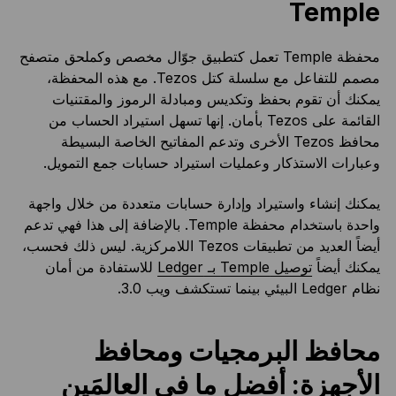
Temple
محفظة Temple تعمل كتطبيق جوّال مخصص وكملحق متصفح
مصمم للتفاعل مع سلسلة كتل Tezos. مع هذه المحفظة،
يمكنك أن تقوم بحفظ وتكديس ومبادلة الرموز والمقتنيات
القائمة على Tezos بأمان. إنها تسهل استيراد الحساب من
محافظ Tezos الأخرى وتدعم المفاتيح الخاصة البسيطة
وعبارات الاستذكار وعمليات استيراد حسابات جمع التمويل.
يمكنك إنشاء واستيراد وإدارة حسابات متعددة من خلال واجهة
واحدة باستخدام محفظة Temple. بالإضافة إلى هذا فهي تدعم
أيضاً العديد من تطبيقات Tezos اللامركزية. ليس ذلك فحسب،
يمكنك أيضاً
توصيل Temple بـ Ledger
للاستفادة من أمان
نظام Ledger البيئي بينما تستكشف ويب 3.0.
محافظ البرمجيات ومحافظ
الأجهزة: أفضل ما في العالمَين