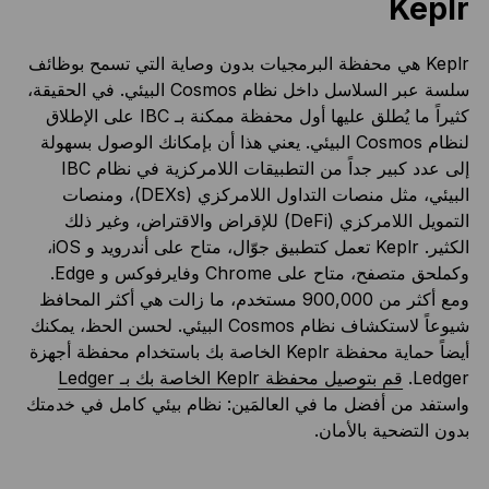
Keplr
Keplr هي محفظة البرمجيات بدون وصاية التي تسمح بوظائف
سلسة عبر السلاسل داخل نظام Cosmos البيئي. في الحقيقة،
كثيراً ما يُطلق عليها أول محفظة ممكنة بـ IBC على الإطلاق
لنظام Cosmos البيئي. يعني هذا أن بإمكانك الوصول بسهولة
إلى عدد كبير جداً من التطبيقات اللامركزية في نظام IBC
البيئي، مثل منصات التداول اللامركزي (DEXs)، ومنصات
التمويل اللامركزي (DeFi) للإقراض والاقتراض، وغير ذلك
الكثير. Keplr تعمل كتطبيق جوّال، متاح على أندرويد و iOS،
وكملحق متصفح، متاح على Chrome وفايرفوكس و Edge.
ومع أكثر من 900,000 مستخدم، ما زالت هي أكثر المحافظ
شيوعاً لاستكشاف نظام Cosmos البيئي. لحسن الحظ، يمكنك
أيضاً حماية محفظة Keplr الخاصة بك باستخدام محفظة أجهزة
Ledger.
قم بتوصيل محفظة Keplr الخاصة بك بـ Ledger
واستفد من أفضل ما في العالمَين: نظام بيئي كامل في خدمتك
بدون التضحية بالأمان.