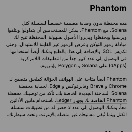
Phantom
هذه محفظة بدون وصاية مصممة خصيصاً لسلسلة كتل
Solana. مع Phantom، يمكن للمستخدمين أن يتداولوا ويتلقوا
ويرسلوا ويحفظوا ويديروا الأصول بسهولة. المحفظة تتيح لك
مبادلة رموز التوكن وعرض الرموز غير القابلة للاستبدال، وحتى
تكديس SOL. بالإضافة إلى هذا، بالطبع يمكنك أيضاً استخدامها
في الوصول إلى عدد كبير جداً من التطبيقات اللامركزية
(dApps) على Solana و Polygon وإيثريوم.
Phantom أيضاً متاحة على الهواتف الجوّالة كملحق متصفح لـ
Chrome و Brave وفايرفوكس و Edge. لحماية محفظة
Solana الساخنة الجديدة الخاصة بك، تأكد من
توصيلك محفظة
Phantom الخاصة بك بجهاز Ledger
. باستخدام هاتين الأداتين
معاً، يمكنك الوصول إلى عدد لا حصر له من تطبيقات سلسلة
الكتل بينما تُبقي مفاتيحك غير متصلة بالإنترنت وتحت سيطرتك.