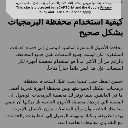
متأكداً تماماً مما توقّع عليه قبل أن تقوم بالتأكيد.
إلى التحديثات والعروض. يمكنك إلغاء الاشتراك في أي وقت.
تعرّف على المزيد
This site is protected by reCAPTCHA and the Google
Privacy
Policy
and
Terms of Service
apply.
كيفية استخدام محفظة البرمجيات
بشكل صحيح
محافظ الأصول المشفرة أساسية للوصول إلى فضاء العملات
المشفرة؛ لكن ليست جميع المنصات تقبل جميع المحافظ.
بالرغم من أن الأكثر أماناً هو استخدام محفظة أجهزة لكل
المنصات، فإن هذا ليس دائماً خياراً متاحاً.
لحسن الحظ، حتى عندما يجب عليك استخدام محفظة
برمجيات، يمكنك الجمع بينها وبين محفظة أجهزة لتجربة أفضل
ما في العالمَين. بينما توفر لك محفظة البرمجيات الوصول إلى
المنصة التي تريدها، محفظة الأجهزة الخاصة بك يمكنها أن تحمي
مفاتيحك الخاصة وأن توقّع المعاملات بدون الاتصال بالإنترنت.
بهذه الطريقة، يمكنك بسهولة الوصول إلى التطبيقات والخدمات
مع الثقة بأن مفاتيحك الخاصة آمنة.