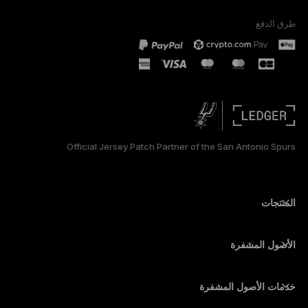
طرق الدفع
PORTUGUÊS
ESPAÑOL
РУССКИЙ
简体中文
Official Jersey Patch Partner of the San Antonio Spurs
日本語
한국어
المنتجات
أجهزة توقيع آمنة ذات شاشة تعمل باللمس
محفظة أجهزة
الأصول المشفرة
محفظة بيتكوين
Ledger Nano Gen5
محفظة إيثريوم
Ledger Stax
خدمات الأصول المشفرة
أسعار الأصول المشفرة
محفظة سولانا (Solana)
Ledger Flex