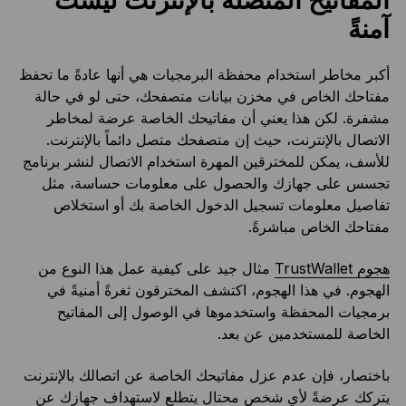
المفاتيح المتصلة بالإنترنت ليست
آمنةً
أكبر مخاطر استخدام محفظة البرمجيات هي أنها عادةً ما تحفظ
مفتاحك الخاص في مخزن بيانات متصفحك، حتى لو في حالة
مشفرة. لكن هذا يعني أن مفاتيحك الخاصة عرضة لمخاطر
الاتصال بالإنترنت، حيث إن متصفحك متصل دائماً بالإنترنت.
للأسف، يمكن للمخترقين المهرة استخدام الاتصال لنشر برنامج
تجسس على جهازك والحصول على معلومات حساسة، مثل
تفاصيل معلومات تسجيل الدخول الخاصة بك أو استخلاص
مفتاحك الخاص مباشرةً.
هجوم TrustWallet
مثال جيد على كيفية عمل هذا النوع من
الهجوم. في هذا الهجوم، اكتشف المخترقون ثغرةً أمنيةً في
برمجيات المحفظة واستخدموها في الوصول إلى المفاتيح
الخاصة للمستخدمين عن بعد.
باختصار، فإن عدم عزل مفاتيحك الخاصة عن اتصالك بالإنترنت
يتركك عرضةً لأي شخص محتال يتطلع لاستهداف جهازك عن