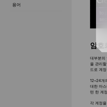
용어
암호
대부분의 
을 관리할
드로 계정
12~24
대한 마스
떤 한 계
각 계정을