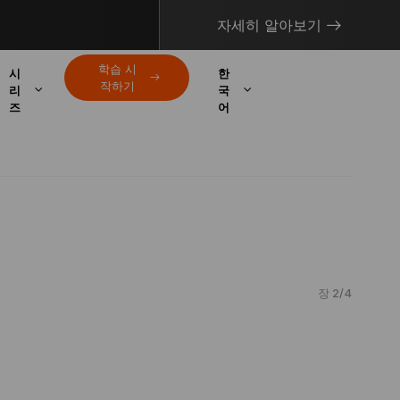
자세히 알아보기
학습 시
시
한
작하기
리
국
즈
어
장 2/4