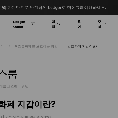
몇 단계만으로 안전하게 Ledger로 마이그레이션하세요.
Ledger
검
용
주
Quest
색
어
제
데미
B) 암호화폐를 보호하는 방법
암호화폐 지갑이란?
스룸
화폐를 보호하는 방법
화폐 지갑이란?
6 |
업데이트 날짜 8월 8, 2026