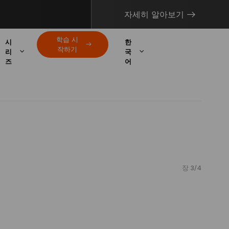
자세히 알아보기
학습 시
시
한
작하기
리
국
즈
어
장 3/4