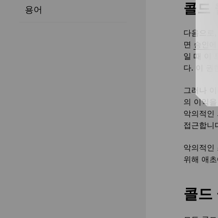
콜드
용어
다음으로,
면
승인에
일 때 이
다. 이 
그러나 이
의 이익을
악의적인 
접근합니다
악의적인 
위해 애초
콜드