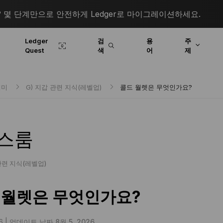
몇 단계만으로 안전하게 Ledger로 마이그레이션하세요.
Ledger
검
용
주
Quest
색
어
제
데미
G) 지갑 관련 지식(레벨업)
콜드 월렛은 무엇인가요?
스룸
관련 지식(레벨업)
 월렛은 무엇인가요?
6 |
업데이트 날짜 8월 5, 2026