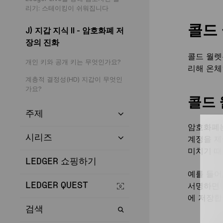
리기: 스테이킹이 쉬워집니다
콜드
J) 지갑 지식 II - 암호화폐 저
장의 진화
콜드 월렛
개인 키와 공개 키는 무엇인가요?
리해 온체
계층적 결정성(HD) 지갑이 무엇인
가요?
콜드 
주제
암호화폐는
시리즈
계정을 제
미치기 때
LEDGER 쇼핑하기
예를 들어
서명하면 
LEDGER QUEST
에 저장합
검색