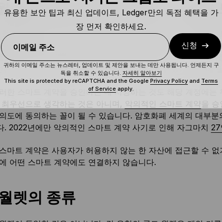
 월렛은 온체인 위협으로부터 자산을
유용한 보안 팁과 최신 업데이트, Ledger만의 독점 혜택을 가
장 먼저 확인하세요.
 콜드 월렛은 악의적인 스마트 계약 기능과 앱으로부터 자산을
 서명
해야 합니다. 예를 들어 NFT 마켓플레이스에서 NFT를 
신청
이메일 주소
 트랜잭션을 실행하려면 NFT 마켓플레이스의 스마트 계약에 특
귀하의 이메일 주소는 뉴스레터, 업데이트 및 제안을 보내는 데만 사용됩니다. 언제든지 구
권한은 시장이 사용자를 대신하여 자산을 이동할 수 있기 때문에
독을 취소할 수 있습니다.
자세히 알아보기
This site is protected by reCAPTCHA and the Google
Privacy Policy
and
Terms
of Service
apply.
러한 스마트 계약을 승인하는 데 서명하는 것도 해당 계정에는 
 최우선으로 생각하는 것은 아니며,
악의적인 스마트 계약
을 승
의도에 동의하는 꼴이 될 수 있습니다. 암호화폐 세계의 대부분
. 2022년에만 악의적인 스마트 계약 사기로 인해 자그마치
2
스마트 계약은 사용자가 허용하지 않는 한 자산에 접근할 수 없
에 어떤 스마트 계약에도 연결하지 않습니다.
 월렛의 종류