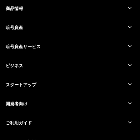
商品情報
セキュアタッチスクリーン搭載の署名用デバイス
コールド ウォレット
暗号資産
Bitcoinウォレット
Ledger Nano Gen5
Ethereumウォレット
Ledger Stax
暗号資産サービス
暗号資産価格
Solanaウォレット
Ledger Flex
暗号資産を購入
Cardanoウォレット
Ledger Nano Classics
ビジネス
Ledger Enterprise Solutions
暗号資産のステーキング
XRPウォレット
商品を比較する
暗号資産をスワップ
Moneroウォレット
セット商品
スタートアップ
Ledger Cathay Capitalより資金提供
USDTウォレット
アクセサリー
暗号資産一覧を見る
全ての商品
開発者向け
デベロッパーポータル
Ledger Walletアプリ
ご利用ガイド
Ledger初期設定