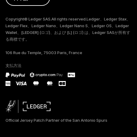
РУССКИЙ
Copyright© Ledger SAS.All rights reserved.Ledger、Ledger Stax、
Ledger Flex、Ledger Nano、Ledger Nano S、Ledger OS、Ledger
Wallet、[LEDGER] (ロゴ)、および [L] (ロゴ) は、Ledger SASが所有す
る商標です。
106 Rue du Temple, 75003 Paris, France
支払方法
Official Jersey Patch Partner of the San Antonio Spurs