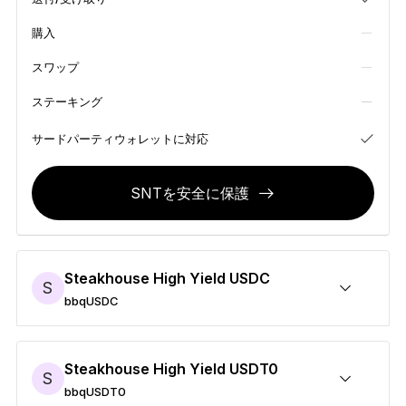
お気に入りのスタイルで
購入
新色
スワップ
Ledger Nano
クラシック
ステーキング
バックアップで万が一の事態に備える
サードパーティウォレットに対応
SNTを安全に保護
すべて見る
ハードウェアウォレット
Steakhouse High Yield USDC
S
まとめ買い & パック
bbqUSDC
アクセサリー
bbqUSDCを安全に保護
送付/受け取り
購入
スワップ
ステーキング
サードパーティウォレットに対応
復元ソリューション
Steakhouse High Yield USDT0
S
限定シリーズ
bbqUSDT0