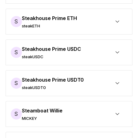
bbqUSDT0を安全に保護
送付/受け取り
購入
スワップ
ステーキング
サードパーティウォレットに対応
すべての商品を見る
Steakhouse Prime ETH
S
steakETH
Ledger署名用デバイスを比較する
steakETHを安全に保護
送付/受け取り
購入
スワップ
ステーキング
サードパーティウォレットに対応
Steakhouse Prime USDC
S
steakUSDC
steakUSDCを安全に保護
送付/受け取り
購入
スワップ
ステーキング
サードパーティウォレットに対応
Steakhouse Prime USDT0
S
steakUSDT0
steakUSDT0を安全に保護
送付/受け取り
購入
スワップ
ステーキング
サードパーティウォレットに対応
Steamboat Willie
S
MICKEY
MICKEYを安全に保護
送付/受け取り
購入
スワップ
ステーキング
サードパーティウォレットに対応