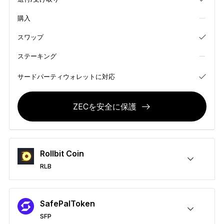
お気に入りのスタイルで
購入
新色
スワップ
Ledger Nano
クラシック
ステーキング
バックアップで万が一の事態に備える
サードパーティウォレットに対応
ZECを安全に保護
すべて見る
ハードウェアウォレット
Rollbit Coin
まとめ買い & パック
RLB
アクセサリー
RLBを安全に保護
送付/受け取り
購入
スワップ
ステーキング
サードパーティウォレットに対応
復元ソリューション
SafePalToken
限定シリーズ
SFP