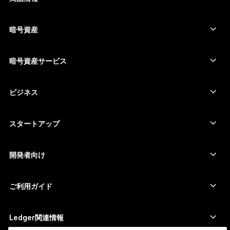
セキュアタッチスクリーン搭載の署名用デバイス
コールド ウォレット
暗号資産
Bitcoinウォレット
Ledger Nano Gen5
Ethereumウォレット
Ledger Stax
暗号資産サービス
暗号資産価格
Solanaウォレット
Ledger Flex
暗号資産を購入
Cardanoウォレット
Ledger Nano Classics
ビジネス
Ledger Enterprise Solutions
暗号資産のステーキング
XRPウォレット
商品を比較する
暗号資産をスワップ
Moneroウォレット
セット商品
スタートアップ
Ledger Cathay Capitalより資金提供
USDTウォレット
アクセサリー
暗号資産一覧を見る
全ての商品
開発者向け
デベロッパーポータル
Ledger Walletアプリ
ご利用ガイド
Ledger初期設定
対応ウォレットとサービス
Ledger関連情報