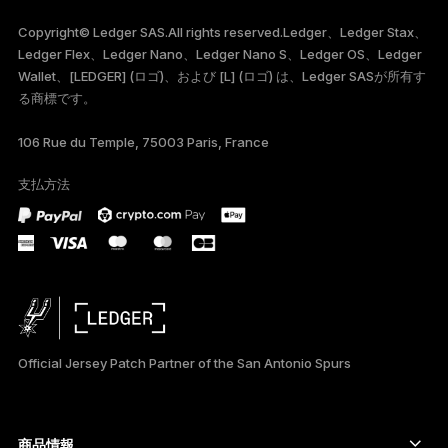
РУССКИЙ
Copyright© Ledger SAS.All rights reserved.Ledger、Ledger Stax、
Ledger Flex、Ledger Nano、Ledger Nano S、Ledger OS、Ledger
Wallet、[LEDGER] (ロゴ)、および [L] (ロゴ) は、Ledger SASが所有す
る商標です。
106 Rue du Temple, 75003 Paris, France
支払方法
Official Jersey Patch Partner of the San Antonio Spurs
商品情報