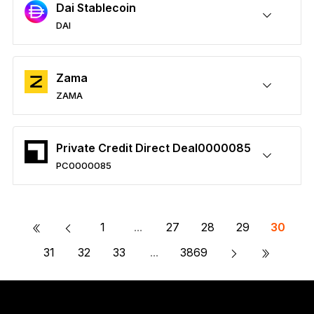
Dai Stablecoin
DAI
DAIを安全に保護
送付/受け取り
購入
スワップ
ステーキング
サードパーティウォレットに対応
Zama
ZAMA
ZAMAを安全に保護
送付/受け取り
購入
スワップ
ステーキング
サードパーティウォレットに対応
Private Credit Direct Deal0000085
PC0000085
PC0000085を安全に保護
送付/受け取り
購入
スワップ
ステーキング
サードパーティウォレットに対応
«
1
...
27
28
29
30
»
31
32
33
...
3869