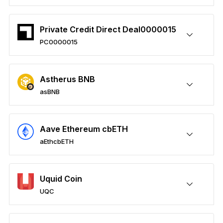
SFPを安全に保護
送付/受け取り
購入
スワップ
ステーキング
サードパーティウォレットに対応
すべての商品を見る
Private Credit Direct Deal0000015
PC0000015
Ledger署名用デバイスを比較する
PC0000015を安全に保護
送付/受け取り
購入
スワップ
ステーキング
サードパーティウォレットに対応
Astherus BNB
asBNB
asBNBを安全に保護
送付/受け取り
購入
スワップ
ステーキング
サードパーティウォレットに対応
Aave Ethereum cbETH
aEthcbETH
aEthcbETHを安全に保護
送付/受け取り
購入
スワップ
ステーキング
サードパーティウォレットに対応
Uquid Coin
UQC
UQCを安全に保護
送付/受け取り
購入
スワップ
ステーキング
サードパーティウォレットに対応