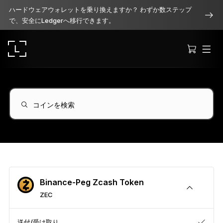
ハードウェアウォレットを乗り換えますか？ わずか数ステップ
で、安全にLedgerへ移行できます。
コインを検索
Ledger Stax
洗練されたプレミアムなデザイン
Ledger Flex
Binance-Peg Zcash Token
暗号資産保護の新常識へ
ZEC
Ledger Nano
Gen5
送付/受け取り