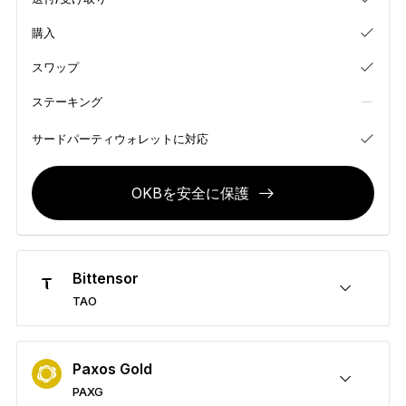
お気に入りのスタイルで
購入
新色
スワップ
Ledger Nano
クラシック
ステーキング
バックアップで万が一の事態に備える
サードパーティウォレットに対応
OKBを安全に保護
すべて見る
ハードウェアウォレット
Bittensor
まとめ買い & パック
TAO
アクセサリー
TAOを安全に保護
送付/受け取り
購入
スワップ
ステーキング
サードパーティウォレットに対応
復元ソリューション
Paxos Gold
限定シリーズ
PAXG