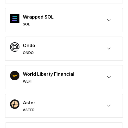
PAXGを安全に保護
送付/受け取り
購入
スワップ
ステーキング
サードパーティウォレットに対応
すべての商品を見る
Wrapped SOL
SOL
Ledger署名用デバイスを比較する
SOLを安全に保護
送付/受け取り
購入
スワップ
ステーキング
サードパーティウォレットに対応
Ondo
ONDO
ONDOを安全に保護
送付/受け取り
購入
スワップ
ステーキング
サードパーティウォレットに対応
World Liberty Financial
WLFI
WLFIを安全に保護
送付/受け取り
購入
スワップ
ステーキング
サードパーティウォレットに対応
Aster
ASTER
ASTERを安全に保護
送付/受け取り
購入
スワップ
ステーキング
サードパーティウォレットに対応