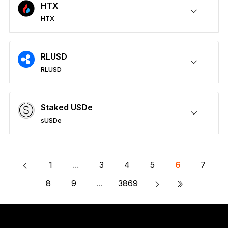
HTX
HTX
HTXを安全に保護
送付/受け取り
購入
スワップ
ステーキング
サードパーティウォレットに対応
RLUSD
RLUSD
RLUSDを安全に保護
送付/受け取り
購入
スワップ
ステーキング
サードパーティウォレットに対応
Staked USDe
sUSDe
sUSDeを安全に保護
送付/受け取り
購入
スワップ
ステーキング
サードパーティウォレットに対応
1
...
3
4
5
6
7
»
8
9
...
3869