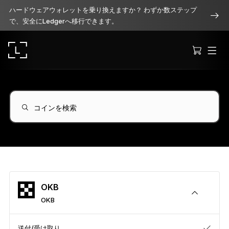
ハードウェアウォレットを乗り換えますか？ わずか数ステップ
で、安全にLedgerへ移行できます。
コインを検索
Ledger Stax
洗練されたプレミアムなデザイン
Ledger Flex
OKB
暗号資産保護の新常識へ
OKB
Ledger Nano
Gen5
送付/受け取り