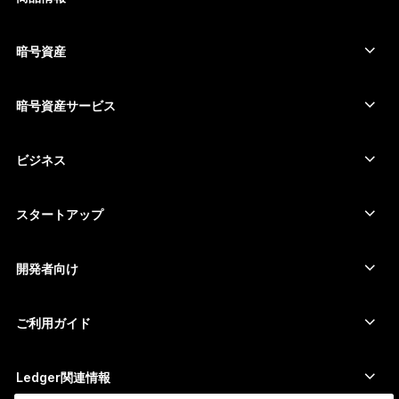
セキュアタッチスクリーン搭載の署名用デバイス
コールド ウォレット
暗号資産
Bitcoinウォレット
Ledger Nano Gen5
Ethereumウォレット
Ledger Stax
暗号資産サービス
暗号資産価格
Solanaウォレット
Ledger Flex
暗号資産を購入
Cardanoウォレット
Ledger Nano Classics
ビジネス
Ledger Enterprise Solutions
暗号資産のステーキング
XRPウォレット
商品を比較する
暗号資産をスワップ
Moneroウォレット
セット商品
スタートアップ
Ledger Cathay Capitalより資金提供
USDTウォレット
アクセサリー
暗号資産一覧を見る
全ての商品
開発者向け
デベロッパーポータル
Ledger Walletアプリ
ご利用ガイド
Ledger初期設定
対応ウォレットとサービス
Ledger関連情報