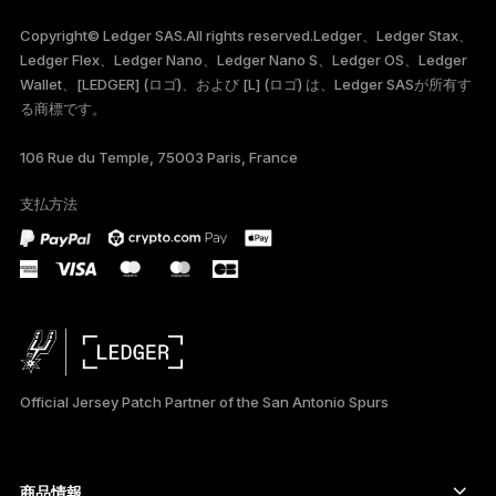
РУССКИЙ
Copyright© Ledger SAS.All rights reserved.Ledger、Ledger Stax、
Ledger Flex、Ledger Nano、Ledger Nano S、Ledger OS、Ledger
Wallet、[LEDGER] (ロゴ)、および [L] (ロゴ) は、Ledger SASが所有す
る商標です。
106 Rue du Temple, 75003 Paris, France
支払方法
Official Jersey Patch Partner of the San Antonio Spurs
商品情報