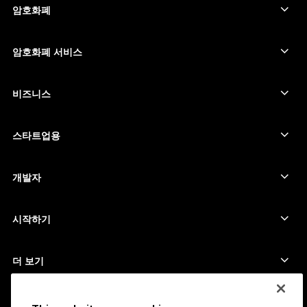
하드웨어 지갑
암호화폐
日本語
비트코인 지갑
Ledger Nano Gen5
이더리움 지갑
Ledger Stax
암호화폐 서비스
العربية
암호화폐 가격
솔라나 지갑
Ledger Flex
ภาษาไทย
암호화폐 구매
카르다노 지갑
Ledger Nano Classics
비즈니스
Ledger 기업용 솔루션
암호화폐 스테이킹
리플(XRP) 지갑
장치 비교하기
암호화폐 스왑
모네로 지갑
번들
스타트업용
Ledger Cathay Capital에서의 펀딩
USDT 지갑
액세서리
모든 자산 보기
모든 제품
개발자
개발자 포털
Ledger Wallet 앱
시작하기
Ledger 장치 이용을 시작하세요
호환 가능한 지갑 및 서비스
더 보기
지원
비트코인 구매 방법
바운티 프로그램
비트코인 하드웨어 지갑
채용