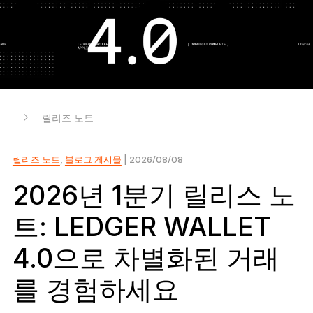
Ledger Flex™
보안의 새로운 표준
Ledger Nano
Gen5
나만의 특별함
새로운 컬러
릴리즈 노트
Ledger Nano
클래식
믿을 수 있는 강력한 백업
릴리즈 노트
,
블로그 게시물
| 2026/08/08
2026년 1분기 릴리스 노
트: LEDGER WALLET
모두 보기
4.0으로 차별화된 거래
하드웨어 지갑
를 경험하세요
번들 및 팩