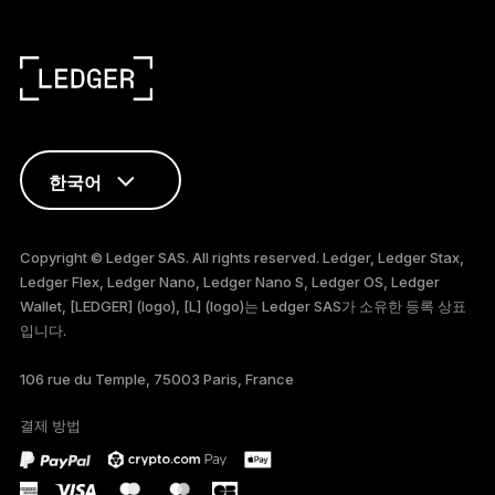
한국어
ENGLISH
Copyright © Ledger SAS. All rights reserved. Ledger, Ledger Stax,
Ledger Flex, Ledger Nano, Ledger Nano S, Ledger OS, Ledger
FRANÇAIS
Wallet, [LEDGER] (logo), [L] (logo)는 Ledger SAS가 소유한 등록 상표
입니다.
TÜRKÇE
106 rue du Temple, 75003 Paris, France
DEUTSCH
결제 방법
PORTUGUÊS
ESPAÑOL