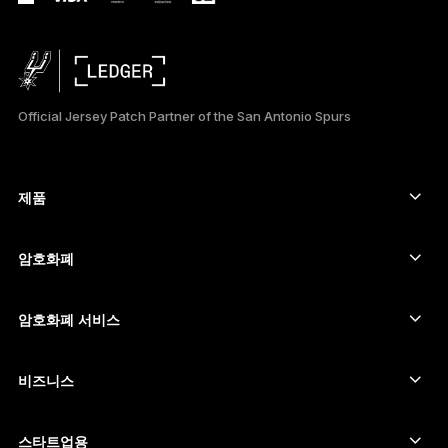
РУССКИЙ
简体中文
Official Jersey Patch Partner of the San Antonio Spurs
日本語
العربية
제품
ภาษาไทย
보안 터치스크린 사이너
하드웨어 지갑
암호화폐
비트코인 지갑
Ledger Nano Gen5
이더리움 지갑
Ledger Stax
암호화폐 서비스
암호화폐 가격
솔라나 지갑
Ledger Flex
암호화폐 구매
카르다노 지갑
Ledger Nano Classics
비즈니스
Ledger 기업용 솔루션
암호화폐 스테이킹
리플(XRP) 지갑
장치 비교하기
암호화폐 스왑
모네로 지갑
번들
스타트업용