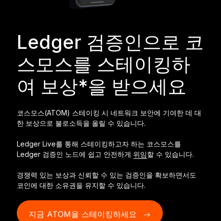
Ledger Flex™
보안의 새로운 표준
Ledger 검증인으로 코
Ledger Nano
Gen5
스모스를 스테이킹하
나만의 특별함
새로운 컬러
여 보상*을 받으세요
Ledger Nano
클래식
믿을 수 있는 강력한 백업
코스모스(ATOM) 스테이킹 시 네트워크 보안에 기여한 데 대
한 보상으로 불로소득을 올릴 수 있습니다.
Ledger Live를 통해 스테이킹하고자 하는 코스모스를
Ledger 검증인 노드에 쉽고 안전하게
위임
할 수 있습니다.
모두 보기
경쟁력 있는 보상과 신뢰할 수 있는 검증인을 확보하면서도
코인에 대한 소유권을 유지할 수 있습니다.
하드웨어 지갑
번들 및 팩
지금 ATOM을 스테이킹하세요