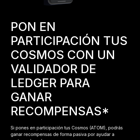
Ledger Flex
El nuevo estándar
PON EN
Ledger Nano
Gen5
PARTICIPACIÓN TUS
Tan única como tú
COLORES NUEVOS
COSMOS CON UN
Ledger Nano
Clásicos
VALIDADOR DE
Protección de respaldo fiable
LEDGER PARA
GANAR
Ver todas
RECOMPENSAS*
Billeteras de hardware
Si pones en participación tus Cosmos (ATOM), podrás
Paquetes y packs
ganar recompensas de forma pasiva por ayudar a