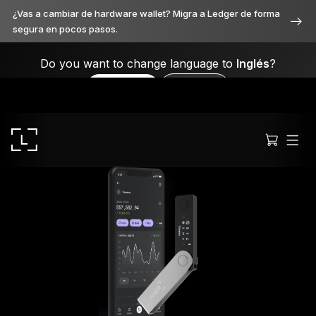
¿Vas a cambiar de hardware wallet? Migra a Ledger de forma
segura en pocos pasos.
Do you want to change language to
Inglés
?
Yes, please
No, thanks
Ledger Stax
Premium desde cada ángulo