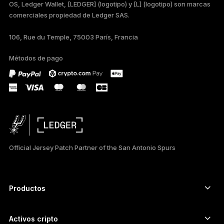
OS, Ledger Wallet, [LEDGER] (logotipo) y [L] (logotipo) son marcas
comerciales propiedad de Ledger SAS.
TÜRKÇE
106, Rue du Temple, 75003 París, Francia
DEUTSCH
Métodos de pago
PORTUGUÊS
РУССКИЙ
简体中文
日本語
Official Jersey Patch Partner of the San Antonio Spurs
한국어
العربية
Productos
ภาษาไทย
Signers con pantalla táctil segura
Hardware Wallet
Activos cripto