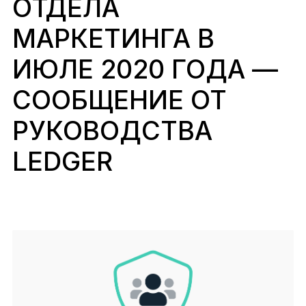
ОТДЕЛА
Аксессуары
МАРКЕТИНГА В
Хранение сид-фразы
Лимитированные версии
ИЮЛЕ 2020 ГОДА —
Все продукты
СООБЩЕНИЕ ОТ
РУКОВОДСТВА
Сравнить устройства Ledger
LEDGER