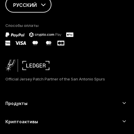
РУССКИЙ
ENGLISH
Способы оплаты
FRANÇAIS
TÜRKÇE
DEUTSCH
PORTUGUÊS
Official Jersey Patch Partner of the San Antonio Spurs
ESPAÑOL
简体中文
Продукты
Сенсорные устройства подписи
日本語
Аппаратный кошелёк
Криптоактивы
한국어
Bitcoin-кошелёк
Ledger Nano Gen5