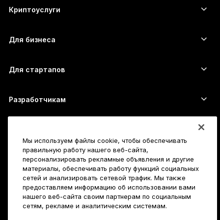
Ethereum-кошелёк
Ledger Stax
Криптоуслуги
العربية
Котировки криптовалют
Solana-кошелёк
Ledger Flex
Купить криптовалюту
Cardano-кошелёк
Ledger Nano Classics
Для бизнеса
Решение Ledger Enterprise
Криптовалютные займы
XRP-кошелёк
Сравнить устройства
Обменять криптовалюту
Monero-кошелёк
Наборы
Для стартапов
Финансирование от Ledger Cathay Capital
USDT-кошелёк
Аксессуары
Полный список активов
Все продукты
Разработчикам
Портал разработчиков
Приложение Ledger Wallet
Начало работы
Мы используем файлы cookie, чтобы обеспечивать
Как пользоваться Ledger
правильную работу нашего веб-сайта,
Совместимые кошельки и платформы
Также исследуйте
персонализировать рекламные объявления и другие
материалы, обеспечивать работу функций социальных
Служба поддержки
Как купить биткойны
сетей и анализировать сетевой трафик. Мы также
Баунти-программа
предоставляем информацию об использовании вами
Аппаратный криптокошелёк для Биткойна
Карьера
нашего веб-сайта своим партнерам по социальным
Присоединяйтесь к нам
Реселлеры
сетям, рекламе и аналитическим системам.
Вакансии
Пресс-кит Ledger
Подробнее