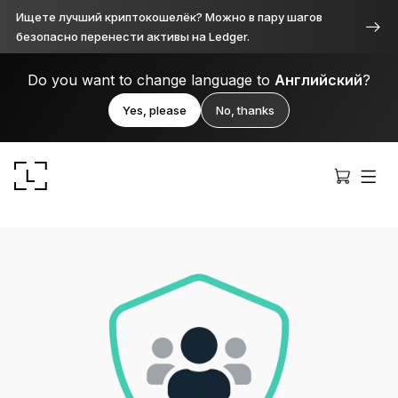
Ищете лучший криптокошелёк? Можно в пару шагов
безопасно перенести активы на Ledger.
Do you want to change language to
Английский
?
Yes, please
No, thanks
Ledger Stax™
Продуманное во всём