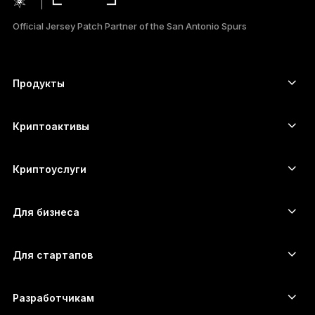
PORTUGUÊS
Official Jersey Patch Partner of the San Antonio Spurs
ESPAÑOL
简体中文
Продукты
Сенсорные устройства подписи
日本語
Аппаратный кошелёк
Криптоактивы
한국어
Bitcoin-кошелёк
Ledger Nano Gen5
Ethereum-кошелёк
Ledger Stax
Криптоуслуги
العربية
Котировки криптовалют
Solana-кошелёк
Ledger Flex
Купить криптовалюту
Cardano-кошелёк
Ledger Nano Classics
Для бизнеса
Решение Ledger Enterprise
Криптовалютные займы
XRP-кошелёк
Сравнить устройства
Обменять криптовалюту
Monero-кошелёк
Наборы
Для стартапов
Финансирование от Ledger Cathay Capital
USDT-кошелёк
Аксессуары
Полный список активов
Все продукты
Разработчикам