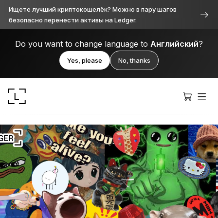
Ищете лучший криптокошелёк? Можно в пару шагов
безопасно перенести активы на Ledger.
Do you want to change language to
Английский
?
Yes, please
No, thanks
Ledger Stax™
Продуманное во всём