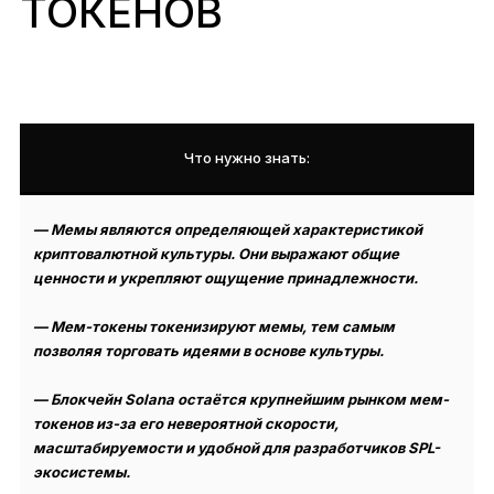
ТОКЕНОВ
Аксессуары
Хранение сид-фразы
Лимитированные версии
Все продукты
Что нужно знать:
Сравнить устройства Ledger
— Мемы являются определяющей характеристикой
криптовалютной культуры. Они выражают общие
ценности и укрепляют ощущение принадлежности.
— Мем-токены токенизируют мемы, тем самым
позволяя торговать идеями в основе культуры.
— Блокчейн Solana остаётся крупнейшим рынком мем-
токенов из-за его невероятной скорости,
масштабируемости и удобной для разработчиков SPL-
экосистемы.