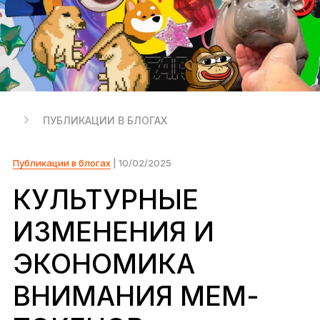
Ledger Flex
Новый стандарт
Ledger Nano
Gen5
Возможность персонализировать
НОВЫЕ ЦВЕТА
ПУБЛИКАЦИИ В БЛОГАХ
Ledger Nano
Классика
Надёжное резервное решение для защиты
Публикации в блогах
| 10/02/2025
КУЛЬТУРНЫЕ
ИЗМЕНЕНИЯ И
Ко всем устройствам
ЭКОНОМИКА
Аппаратные кошельки
ВНИМАНИЯ МЕМ-
Наборы