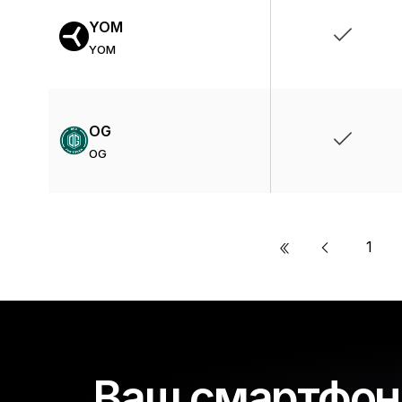
YOM
YOM
OG
OG
«
1
Ваш смартфон 