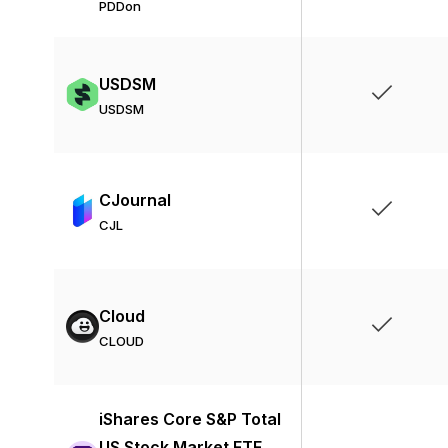
PDDon
USDSM
USDSM
CJournal
CJL
Cloud
CLOUD
iShares Core S&P Total
US Stock Market ETF