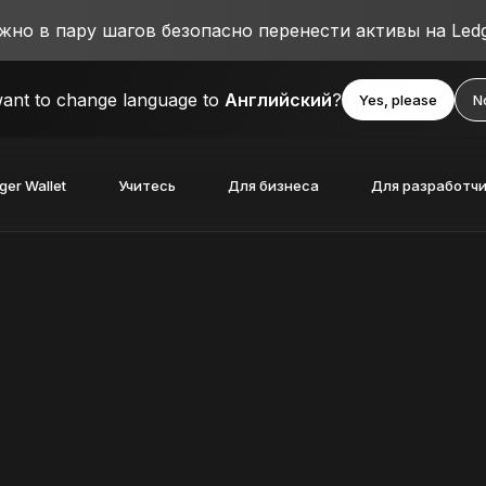
о в пару шагов безопасно перенести активы на Ledg
ant to change language to
Английский
?
Yes, please
N
ger Wallet
Учитесь
Для бизнеса
Для разработч
твами
ойствами