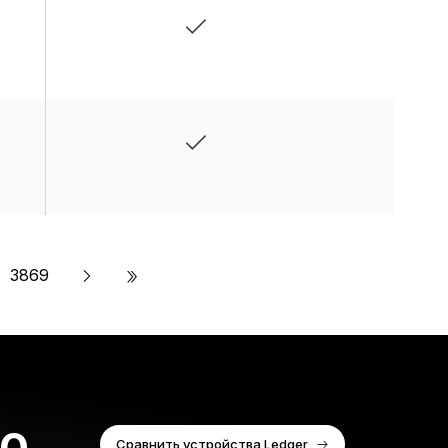
»
3869
по
Сравнить устройства Ledger