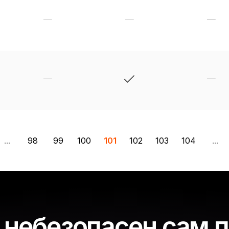
...
98
99
100
101
102
103
104
...
небезопасен сам 