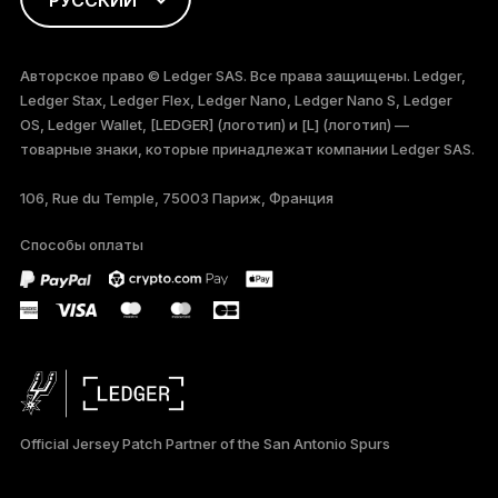
ENGLISH
Авторское право © Ledger SAS. Все права защищены. Ledger,
Ledger Stax, Ledger Flex, Ledger Nano, Ledger Nano S, Ledger
FRANÇAIS
OS, Ledger Wallet, [LEDGER] (логотип) и [L] (логотип) —
товарные знаки, которые принадлежат компании Ledger SAS.
TÜRKÇE
106, Rue du Temple, 75003 Париж, Франция
DEUTSCH
Способы оплаты
PORTUGUÊS
ESPAÑOL
简体中文
日本語
Official Jersey Patch Partner of the San Antonio Spurs
한국어