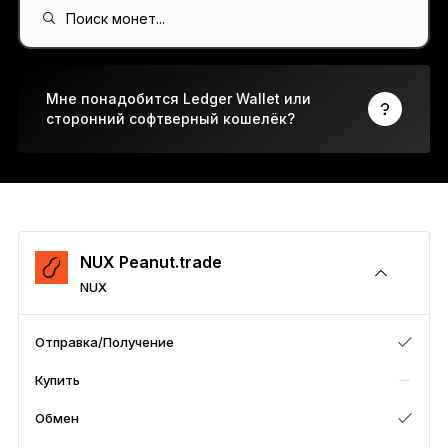
Ledger Flex
Поиск монет...
Новый стандарт
Ledger Nano
Gen5
Мне понадобится Ledger Wallet или
сторонний софтверный кошелёк?
Возможность персонализировать
НОВЫЕ ЦВЕТА
Ledger Nano
Классика
Надёжное резервное решение для защиты
NUX Peanut.trade
NUX
Ко всем устройствам
Отправка/Получение
Купить
Аппаратные кошельки
Обмен
Наборы