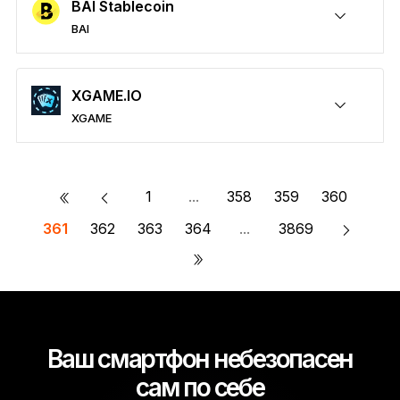
BAI Stablecoin
BAI
Обезопасить BAI
Отправка/Получение
Купить
Обмен
Стейкинг
Необходим сторонний кошелёк
XGAME.IO
XGAME
Обезопасить XGAME
Отправка/Получение
Купить
Обмен
Стейкинг
Необходим сторонний кошелёк
«
1
...
358
359
360
361
362
363
364
...
3869
»
Ваш смартфон небезопасен
сам по себе