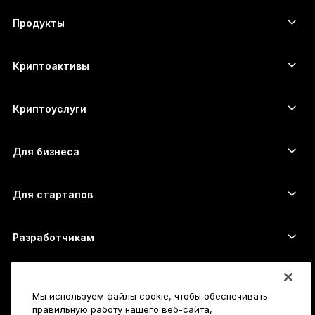
العربية
Продукты
ภาษาไทย
Сенсорные устройства подписи
Аппаратный кошелёк
Криптоактивы
Bitcoin-кошелёк
Ledger Nano Gen5
Ethereum-кошелёк
Ledger Stax
Криптоуслуги
Котировки криптовалют
Solana-кошелёк
Ledger Flex
Купить криптовалюту
Cardano-кошелёк
Ledger Nano Classics
Для бизнеса
Решение Ledger Enterprise
Криптовалютные займы
XRP-кошелёк
Сравнить устройства
Обменять криптовалюту
Monero-кошелёк
Наборы
Для стартапов
Финансирование от Ledger Cathay Capital
USDT-кошелёк
Аксессуары
Полный список активов
Все продукты
Разработчикам
Портал разработчиков
Приложение Ledger Wallet
Начало работы
Мы используем файлы cookie, чтобы обеспечивать
Как пользоваться Ledger
правильную работу нашего веб-сайта,