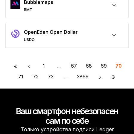
Bubblemaps
BMT
Обезопасить BMT
Отправка/Получение
Купить
Обмен
Стейкинг
Необходим сторонний кошелёк
OpenEden Open Dollar
USDO
Обезопасить USDO
Отправка/Получение
Купить
Обмен
Стейкинг
Необходим сторонний кошелёк
«
1
...
67
68
69
70
»
71
72
73
...
3869
Ваш смартфон небезопасен
сам по себе
Только устройства подписи Ledger