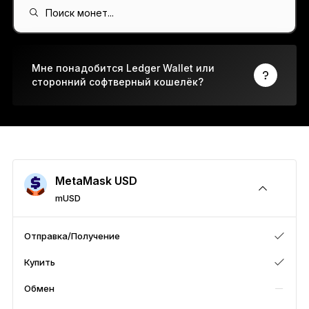
Ledger Flex
Поиск монет...
Новый стандарт
Ledger Nano
Gen5
Мне понадобится Ledger Wallet или
сторонний софтверный кошелёк?
Возможность персонализировать
НОВЫЕ ЦВЕТА
Ledger Nano
Классика
Надёжное резервное решение для защиты
MetaMask USD
mUSD
Ко всем устройствам
Отправка/Получение
Купить
Аппаратные кошельки
Обмен
Наборы