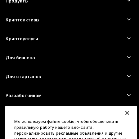
Продукты
ภาษาไทย
Сенсорные устройства подписи
Аппаратный кошелёк
Криптоактивы
Bitcoin-кошелёк
Ledger Nano Gen5
Ethereum-кошелёк
Ledger Stax
Криптоуслуги
Котировки криптовалют
Solana-кошелёк
Ledger Flex
Купить криптовалюту
Cardano-кошелёк
Ledger Nano Classics
Для бизнеса
Решение Ledger Enterprise
Криптовалютные займы
XRP-кошелёк
Сравнить устройства
Обменять криптовалюту
Monero-кошелёк
Наборы
Для стартапов
Финансирование от Ledger Cathay Capital
USDT-кошелёк
Аксессуары
Полный список активов
Все продукты
Разработчикам
Портал разработчиков
Приложение Ledger Wallet
Начало работы
Мы используем файлы cookie, чтобы обеспечивать
Как пользоваться Ledger
правильную работу нашего веб-сайта,
Совместимые кошельки и платформы
Также исследуйте
персонализировать рекламные объявления и другие