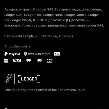
ENGLISH
Авторское право © Ledger SAS. Все права защищены. Ledger,
Ledger Stax, Ledger Flex, Ledger Nano, Ledger Nano S, Ledger
FRANÇAIS
OS, Ledger Wallet, [LEDGER] (логотип) и [L] (логотип) —
товарные знаки, которые принадлежат компании Ledger SAS.
TÜRKÇE
106, Rue du Temple, 75003 Париж, Франция
DEUTSCH
Способы оплаты
PORTUGUÊS
ESPAÑOL
简体中文
日本語
Official Jersey Patch Partner of the San Antonio Spurs
한국어
العربية