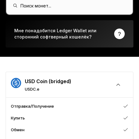
Ledger Flex
Поиск монет...
Новый стандарт
Ledger Nano
Gen5
Мне понадобится Ledger Wallet или
сторонний софтверный кошелёк?
Возможность персонализировать
НОВЫЕ ЦВЕТА
Ledger Nano
Классика
Надёжное резервное решение для защиты
USD Coin (bridged)
USDC.e
Ко всем устройствам
Отправка/Получение
Купить
Аппаратные кошельки
Обмен
Наборы