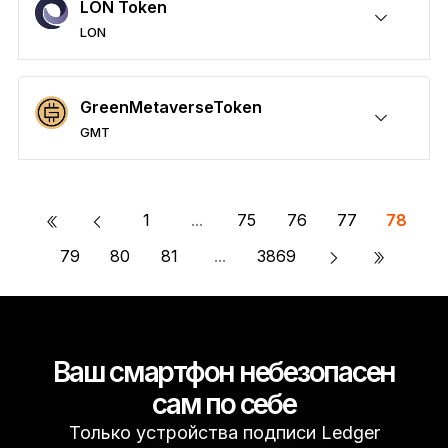
LON Token
LON
Обезопасить LON
Отправка/Получение
Купить
Обмен
Стейкинг
Необходим сторонний кошелёк
GreenMetaverseToken
GMT
Обезопасить GMT
Отправка/Получение
Купить
Обмен
Стейкинг
Необходим сторонний кошелёк
«
1
...
75
76
77
78
»
79
80
81
...
3869
Ваш смартфон небезопасен
сам по себе
Только устройства подписи Ledger