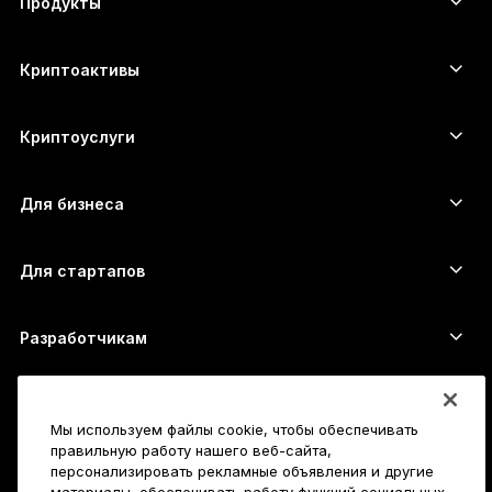
Продукты
ภาษาไทย
Сенсорные устройства подписи
Аппаратный кошелёк
Криптоактивы
Bitcoin-кошелёк
Ledger Nano Gen5
Ethereum-кошелёк
Ledger Stax
Криптоуслуги
Котировки криптовалют
Solana-кошелёк
Ledger Flex
Купить криптовалюту
Cardano-кошелёк
Ledger Nano Classics
Для бизнеса
Решение Ledger Enterprise
Криптовалютные займы
XRP-кошелёк
Сравнить устройства
Обменять криптовалюту
Monero-кошелёк
Наборы
Для стартапов
Финансирование от Ledger Cathay Capital
USDT-кошелёк
Аксессуары
Полный список активов
Все продукты
Разработчикам
Портал разработчиков
Приложение Ledger Wallet
Начало работы
Мы используем файлы cookie, чтобы обеспечивать
Как пользоваться Ledger
правильную работу нашего веб-сайта,
Совместимые кошельки и платформы
Также исследуйте
персонализировать рекламные объявления и другие