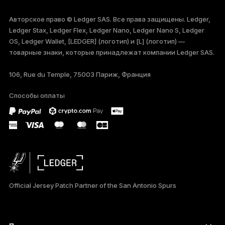
ENGLISH
Авторское право © Ledger SAS. Все права защищены. Ledger,
Ledger Stax, Ledger Flex, Ledger Nano, Ledger Nano S, Ledger
FRANÇAIS
OS, Ledger Wallet, [LEDGER] (логотип) и [L] (логотип) —
товарные знаки, которые принадлежат компании Ledger SAS.
TÜRKÇE
106, Rue du Temple, 75003 Париж, Франция
DEUTSCH
Способы оплаты
PORTUGUÊS
ESPAÑOL
简体中文
日本語
Official Jersey Patch Partner of the San Antonio Spurs
한국어
العربية