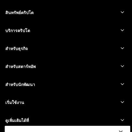
อุปกรณ์ลงนามหน้าจอสัมผัสที่ปลอดภัย
Hardware Wallet
สินทรัพย์คริปโต
Bitcoin Wallet
Ledger Nano Gen5
Ethereum Wallet
Ledger Stax
บริการคริปโต
ราคาคริปโต
Solana wallet
Ledger Flex
ซื้อคริปโต
Cardano wallet
Ledger Nano Classics
สำหรับธุรกิจ
Ledger Enterprise Solutions
สเตกกิ้งคริปโต
XRP wallet
เปรียบเทียบอุปกรณ์ของเรา
สวอปคริปโต
Monero wallet
Bundles
สำหรับสตาร์ทอัพ
ระดมทุนจาก Ledger Cathay Capital
USDT wallet
อุปกรณ์เสริม
ดูสินทรัพย์ทั้งหมด
ผลิตภัณฑ์ทั้งหมด
สำหรับนักพัฒนา
พอร์ทัลสำหรับนักพัฒนา
แอป Ledger Wallet
เริ่มใช้งาน
เริ่มใช้อุปกรณ์ Ledger ของคุณ
Wallet และบริการที่ใช้ร่วมกันได้
ดูเพิ่มเติมได้ที่
การสนับสนุน
วิธีซื้อ Bitcoin