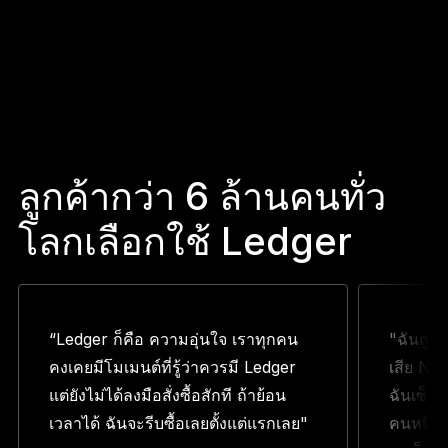
ลูกค้ากว่า 6 ล้านคนทั่ว
โลกเลือกใช้ Ledger
“Ledger ก็คือ ความอุ่นใจ เราทุกคน
"ฉันถูก
คงเคยมีโมเมนต์ที่รู้ว่าควรมี Ledger
เสีย NF
แต่ยังไม่ได้ลงมือสั่งซื้อสักที ถ้าย้อน
ฉันเซ็ง 
เวลาได้ ฉันจะรีบซื้อเลยตั้งแต่แรกเลย"
คนหนึ่งบ