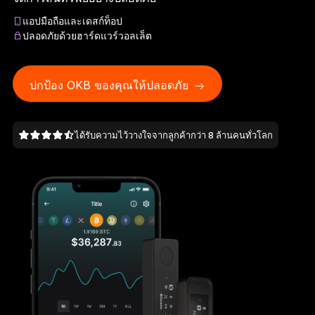
Ledger Flex
แอปมือถือและเดสก์ท็อป
มาตรฐานใหม่ของอุปกรณ์ลงนาม
ปลอดภัยด้วยฮาร์ดแวร์วอลเล็ต
Ledger Nano
Gen5
โดดเด่นไม่ซ้ำใคร เหมือนกับคุณ
ปกป้อง OKB ของคุณให้ปลอดภัย
สีใหม่ล่าสุด
ได้รับความไว้วางใจจากลูกค้ากว่า 8 ล้านคนทั่วโลก
Ledger Nano
รุ่นมาตรฐาน
ความปลอดภัยของคริปโตที่มั่นใจได้
เลือกช็อป
Hardware Wallet
แพ็กเกจหรือเซ็ต