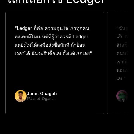
“Ledger ก็คือ ความอุ่นใจ เราทุกคน
"ฉันถูก
คงเคยมีโมเมนต์ที่รู้ว่าควรมี Ledger
เสีย NF
แต่ยังไม่ได้ลงมือสั่งซื้อสักที ถ้าย้อน
ฉันเซ็ง 
เวลาได้ ฉันจะรีบซื้อเลยตั้งแต่แรกเลย"
คนหนึ่งบ
เราก็เลย
นอนหลับ
เลย"
Janet Onagah
Pr
@Janet_Oganah
@p