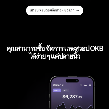
เปรียบเทียบวอลเล็ตต่าง ๆ ของเรา
คุณสามารถซื้อ จัดการ และสวอป OKB
ได้ง่าย ๆ แค่ปลายนิ้ว