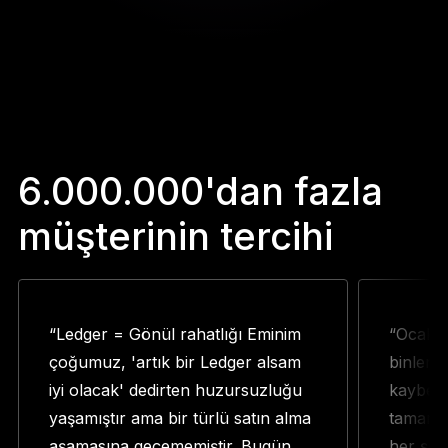
6.000.000'dan fazla
müşterinin tercihi
“Ledger = Gönül rahatlığı Eminim
“Ocak a
çoğumuz, 'artık bir Ledger alsam
binlerc
iyi olacak' dedirten huzursuzluğu
kaybett
yaşamıştır ama bir türlü satın alma
tamamen
aşamasına geçememiştir. Bugün
her şey