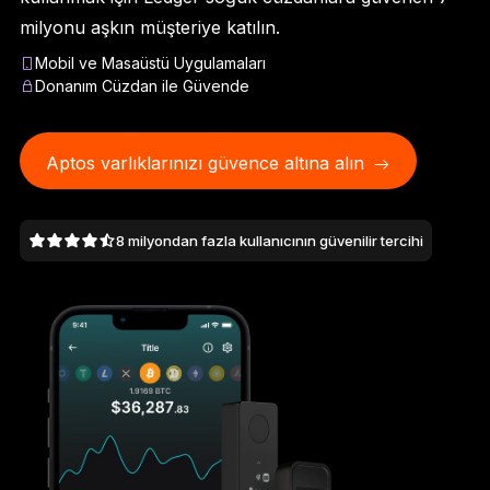
Ledger Flex
milyonu aşkın müşteriye katılın.
Yeni standart
Mobil ve Masaüstü Uygulamaları
Donanım Cüzdan ile Güvende
Ledger Nano
Gen5
Sizin kadar benzersiz
YENI RENKLER
Aptos varlıklarınızı güvence altına alın
Ledger Nano
Klasikler
8 milyondan fazla kullanıcının güvenilir tercihi
Güvenilir yedekleme koruması
Tüm ürünlere göz atın
Donanım Cüzdanlar
Paketler