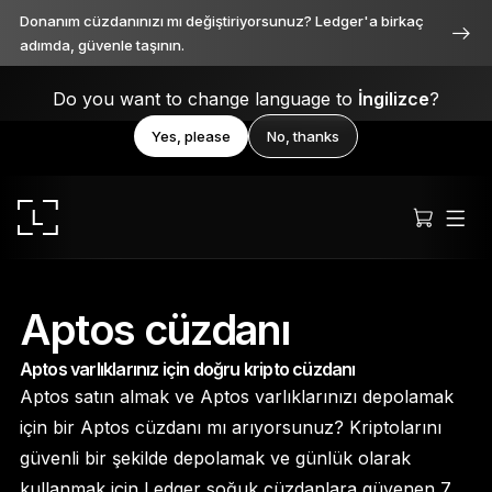
Donanım cüzdanınızı mı değiştiriyorsunuz? Ledger'a birkaç
adımda, güvenle taşının.
Do you want to change language to
İngilizce
?
Yes, please
No, thanks
Aptos cüzdanı
Aptos varlıklarınız için doğru kripto cüzdanı
Ledger Stax
Aptos satın almak ve Aptos varlıklarınızı depolamak
Her açıdan birinci sınıf
için bir Aptos cüzdanı mı arıyorsunuz? Kriptolarını
güvenli bir şekilde depolamak ve günlük olarak
kullanmak için Ledger soğuk cüzdanlara güvenen 7