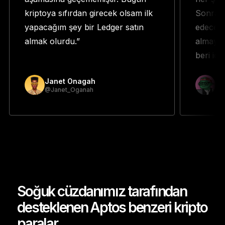
kriptoya sıfırdan girecek olsam ilk
Sonra b
yapacağım şey bir Ledger satın
edeceğin
almak olurdu.”
almaya 
beri iç
Janet Onagah
Pr
@Janet_Oganah
@p
Soğuk cüzdanımız tarafından
desteklenen Aptos benzeri kripto
paralar