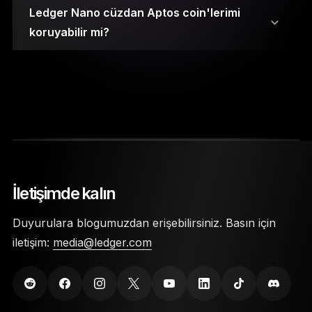
Ledger Nano cüzdan Aptos coin'lerimi
koruyabilir mi?
Özel anahtarlarınız, Secure Element çiplerinde
saklanır.
İletişimde kalın
Cüzdana erişim sağlamak için bir PIN kodu ve
Duyurulara blogumuzdan erişebilirsiniz. Basın için
24 kelimelik kurtarma ifadesi gerekir.
iletişim:
media@ledger.com
Ledger Nano kripto cüzdanları, fiziksel hasara
karşı koruma sağlamak için son derece dayanıklı
malzemeler kullanılarak üretilir.