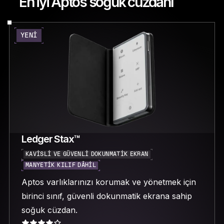
En iyi Aptos soğuk cüzdanı
YENI
Ledger Stax™
KAVISLI VE GÜVENLI DOKUNMATIK EKRAN
MANYETIK KILIF DÂHIL
Aptos varlıklarınızı korumak ve yönetmek için
birinci sınıf, güvenli dokunmatik ekrana sahip
soğuk cüzdan.