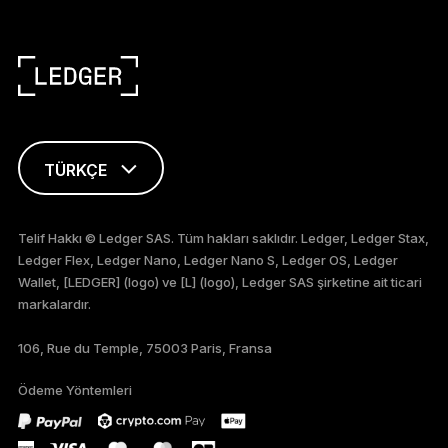
TÜRKÇE
ENGLISH
Telif Hakkı © Ledger SAS. Tüm hakları saklıdır. Ledger, Ledger Stax,
Ledger Flex, Ledger Nano, Ledger Nano S, Ledger OS, Ledger
FRANÇAIS
Wallet, [LEDGER] (logo) ve [L] (logo), Ledger SAS şirketine ait ticari
markalardır.
DEUTSCH
106, Rue du Temple, 75003 Paris, Fransa
PORTUGUÊS
Ödeme Yöntemleri
ภาษาไทย