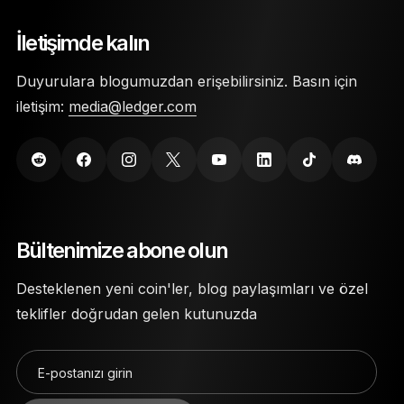
Özel anahtarlarınız, Secure Element çiplerinde
geçirilirse veya kaybolursa kripto para
saklanır.
İletişimde kalın
cüzdanınıza erişemez, kripto paralarınızı
harcayamaz, çekemez ve aktaramazsınız.
Cüzdana erişim sağlamak için bir PIN kodu ve
Duyurulara blogumuzdan erişebilirsiniz. Basın için
24 kelimelik kurtarma ifadesi gerekir.
iletişim:
media@ledger.com
Ledger Nano soğuk cüzdanlar, fiziksel hasara
karşı koruma sağlamak için son derece dayanıklı
malzemeler kullanılarak üretilmiştir.
Bültenimize abone olun
Desteklenen yeni coin'ler, blog paylaşımları ve özel
teklifler doğrudan gelen kutunuzda
E-postanızı girin