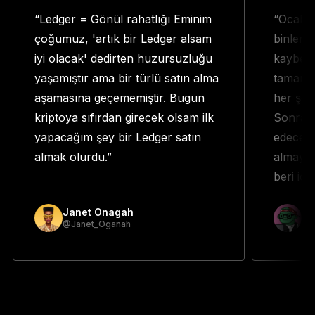
“Ledger = Gönül rahatlığı Eminim
“Ocak a
çoğumuz, 'artık bir Ledger alsam
binlerc
iyi olacak' dedirten huzursuzluğu
kaybett
yaşamıştır ama bir türlü satın alma
tamamen
aşamasına geçememiştir. Bugün
her şey
kriptoya sıfırdan girecek olsam ilk
Sonra b
yapacağım şey bir Ledger satın
edeceğin
almak olurdu.”
almaya 
beri iç
Janet Onagah
Pr
@Janet_Oganah
@p