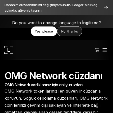
Donanım cüzdanınızı mı değiştiriyorsunuz? Ledger'a birkaç
adımda, güvenle taşının.
Do you want to change language to
İngilizce
?
Yes, please
No, thanks
OMG Network cüzdanı
OMG Network varlıklarınız için en iyi cüzdan
Ledger Stax
OMG Network token'larınızı en güvenilir cüzdanla
Her açıdan birinci sınıf
koruyun. Soğuk depolama cüzdanları, OMG Network
coin'lerinizi çevrim dışı saklayan ve internete bağlı
olmaktan kaynaklanan gelişen tehditlere karşı bir