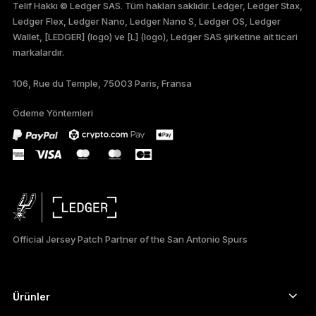
Telif Hakkı © Ledger SAS. Tüm hakları saklıdır. Ledger, Ledger Stax,
Ledger Flex, Ledger Nano, Ledger Nano S, Ledger OS, Ledger
FRANÇAIS
Wallet, [LEDGER] (logo) ve [L] (logo), Ledger SAS şirketine ait ticari
markalardır.
DEUTSCH
106, Rue du Temple, 75003 Paris, Fransa
PORTUGUÊS
Ödeme Yöntemleri
ภาษาไทย
Official Jersey Patch Partner of the San Antonio Spurs
Ürünler
Güvenli dokunmatik ekranlı imzalayıcılar