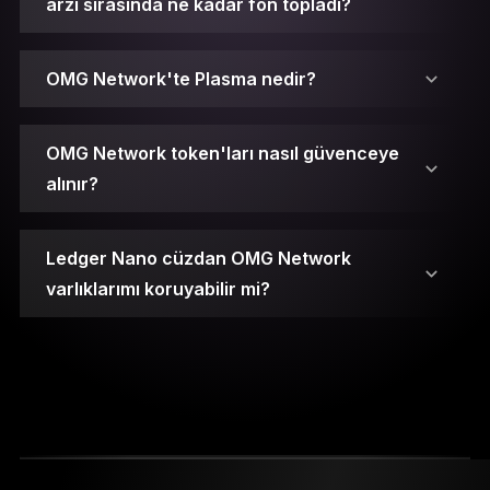
arzı sırasında ne kadar fon topladı?
OMG Network'te Plasma nedir?
OMG Network token'ları nasıl güvenceye
alınır?
Ledger Nano cüzdan OMG Network
varlıklarımı koruyabilir mi?
Açık anahtar, çeşitli işlemler gerçekleştirmek için
diğer taraflarla paylaşabileceğiniz bir adres
olarak çalışır.
Özel anahtar ise işlemleri imzalayan ve
varlıklarınızı kötü niyetli saldırılardan koruyan,
rastgele oluşturulmuş bir numaradır. Ele