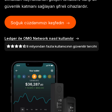
Ledger Flex
güvenlik katmanı sağlayan şifreli cihazlardır.
Yeni standart
Soğuk cüzdanımızı keşfedin
Ledger Nano
Gen5
Sizin kadar benzersiz
YENI RENKLER
Ledger ile OMG Network nasıl kullanılır
8 milyondan fazla kullanıcının güvenilir tercihi
Ledger Nano
Klasikler
Güvenilir yedekleme koruması
Tüm ürünlere göz atın
Donanım Cüzdanlar
Paketler