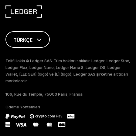
TÜRKÇE
ENGLISH
Telif Hakkı © Ledger SAS. Tüm hakları saklıdır. Ledger, Ledger Stax,
Ledger Flex, Ledger Nano, Ledger Nano S, Ledger OS, Ledger
FRANÇAIS
Wallet, [LEDGER] (logo) ve [L] (logo), Ledger SAS şirketine ait ticari
markalardır.
DEUTSCH
106, Rue du Temple, 75003 Paris, Fransa
PORTUGUÊS
Ödeme Yöntemleri
ภาษาไทย