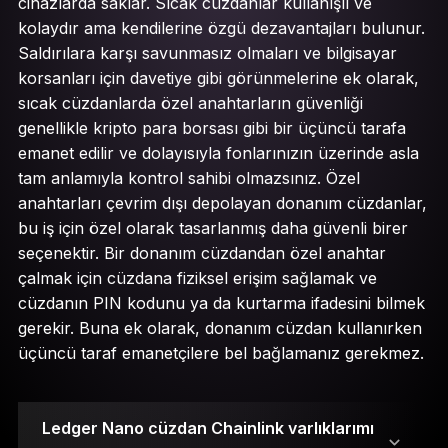
cihazlarda saklar. Sıcak cüzdanlar kullanışlı ve
kolaydır ama kendilerine özgü dezavantajları bulunur.
Saldırılara karşı savunmasız olmaları ve bilgisayar
korsanları için davetiye gibi görünmelerine ek olarak,
sıcak cüzdanlarda özel anahtarların güvenliği
genellikle kripto para borsası gibi bir üçüncü tarafa
emanet edilir ve dolayısıyla fonlarınızın üzerinde asla
tam anlamıyla kontrol sahibi olmazsınız. Özel
anahtarları çevrim dışı depolayan donanım cüzdanlar,
bu iş için özel olarak tasarlanmış daha güvenli birer
seçenektir. Bir donanım cüzdandan özel anahtar
çalmak için cüzdana fiziksel erişim sağlamak ve
cüzdanın PIN kodunu ya da kurtarma ifadesini bilmek
gerekir. Buna ek olarak, donanım cüzdan kullanırken
üçüncü taraf emanetçilere bel bağlamanız gerekmez.
Ledger Nano cüzdan Chainlink varlıklarımı