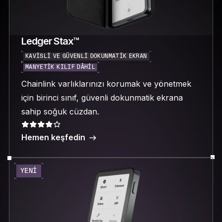
Ledger Stax™
KAVISLI VE GÜVENLI DOKUNMATIK EKRAN
MANYETIK KILIF DÂHIL
Chainlink varlıklarınızı korumak ve yönetmek
için birinci sınıf, güvenli dokunmatik ekrana
sahip soğuk cüzdan.
Hemen keşfedin
YENI