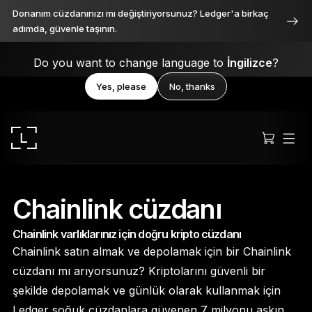
Donanım cüzdanınızı mı değiştiriyorsunuz? Ledger'a birkaç
adımda, güvenle taşının.
Do you want to change language to
İngilizce
?
Yes, please
No, thanks
Chainlink cüzdanı
Chainlink varlıklarınız için doğru kripto cüzdanı
Ledger Stax
Chainlink satın almak ve depolamak için bir Chainlink
Her açıdan birinci sınıf
cüzdanı mı arıyorsunuz? Kriptolarını güvenli bir
şekilde depolamak ve günlük olarak kullanmak için
Ledger soğuk cüzdanlara güvenen 7 milyonu aşkın