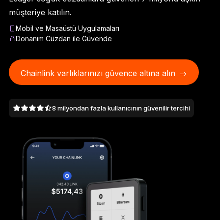
Ledger Flex
müşteriye katılın.
Yeni standart
Mobil ve Masaüstü Uygulamaları
Donanım Cüzdan ile Güvende
Ledger Nano
Gen5
Sizin kadar benzersiz
YENI RENKLER
Chainlink varlıklarınızı güvence altına alın
Ledger Nano
Klasikler
8 milyondan fazla kullanıcının güvenilir tercihi
Güvenilir yedekleme koruması
Tüm ürünlere göz atın
Donanım Cüzdanlar
Paketler