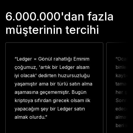
6.000.000'dan fazla
müşterinin tercihi
“Ledger = Gönül rahatlığı Eminim
“Ocak a
çoğumuz, 'artık bir Ledger alsam
binlerc
iyi olacak' dedirten huzursuzluğu
kaybett
yaşamıştır ama bir türlü satın alma
tamamen
aşamasına geçememiştir. Bugün
her şey
kriptoya sıfırdan girecek olsam ilk
Sonra b
yapacağım şey bir Ledger satın
edeceğin
almak olurdu.”
almaya 
beri iç