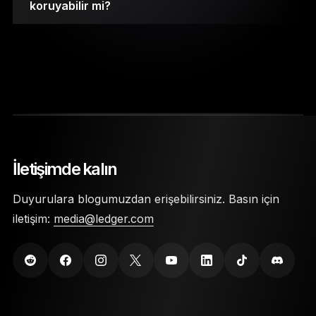
koruyabilir mi?
Özel anahtarlarınız, Secure Element çiplerinde
saklanır.
İletişimde kalın
Cüzdana erişim sağlamak için bir PIN kodu ve
Duyurulara blogumuzdan erişebilirsiniz. Basın için
24 kelimelik kurtarma ifadesi gerekir.
iletişim:
media@ledger.com
Ledger Nano kripto para cüzdanları, fiziksel
hasara karşı koruma sağlamak için son derece
dayanıklı malzemeler kullanılarak üretilir.