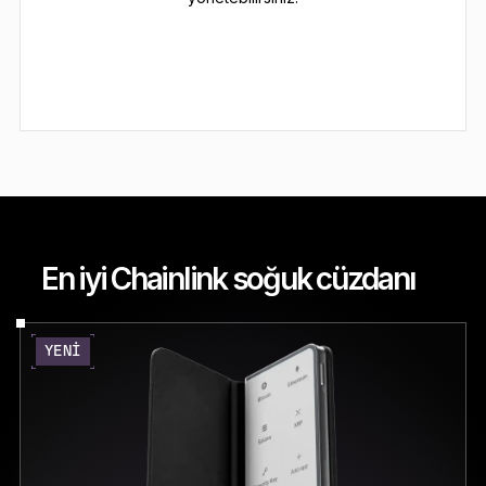
En iyi Chainlink soğuk cüzdanı
YENI