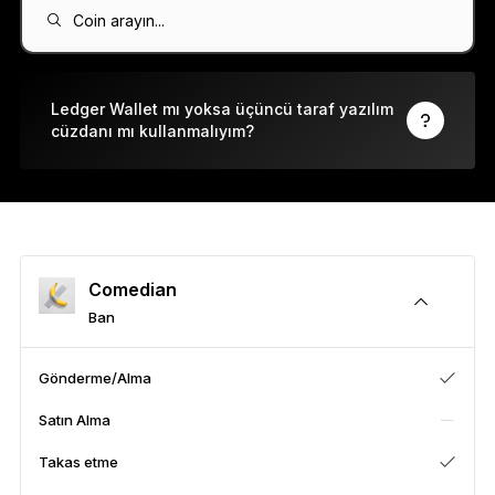
Ledger Flex
Coin arayın...
Yeni standart
Ledger Nano
Gen5
Ledger Wallet mı yoksa üçüncü taraf yazılım
cüzdanı mı kullanmalıyım?
Sizin kadar benzersiz
YENI RENKLER
Ledger Nano
Klasikler
Güvenilir yedekleme koruması
Comedian
Ban
Tüm ürünlere göz atın
Gönderme/Alma
Satın Alma
Donanım Cüzdanlar
Takas etme
Paketler