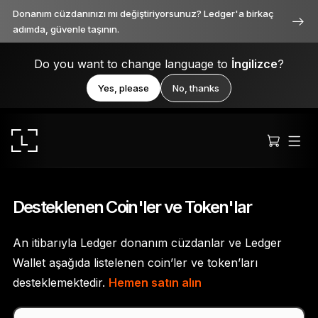
Donanım cüzdanınızı mı değiştiriyorsunuz? Ledger'a birkaç
adımda, güvenle taşının.
Do you want to change language to
İngilizce
?
Yes, please
No, thanks
Desteklenen Coin'ler ve Token'lar
An itibarıyla Ledger donanım cüzdanlar ve Ledger
Ledger Stax
Wallet aşağıda listelenen coin’ler ve token’ları
Her açıdan birinci sınıf
desteklemektedir.
Hemen satın alın