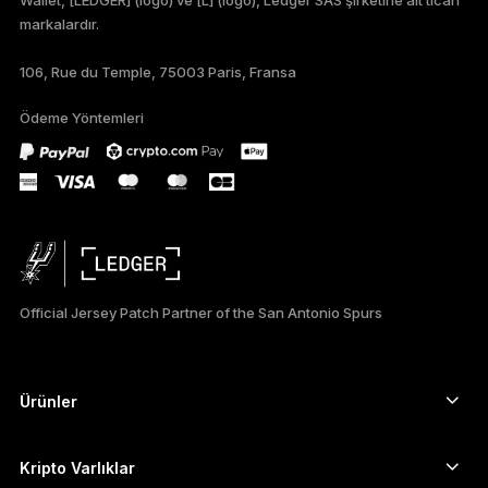
markalardır.
DEUTSCH
106, Rue du Temple, 75003 Paris, Fransa
PORTUGUÊS
Ödeme Yöntemleri
ESPAÑOL
РУССКИЙ
简体中文
日本語
Official Jersey Patch Partner of the San Antonio Spurs
한국어
العربية
Ürünler
ภาษาไทย
Güvenli dokunmatik ekranlı imzalayıcılar
Donanım Cüzdan
Kripto Varlıklar