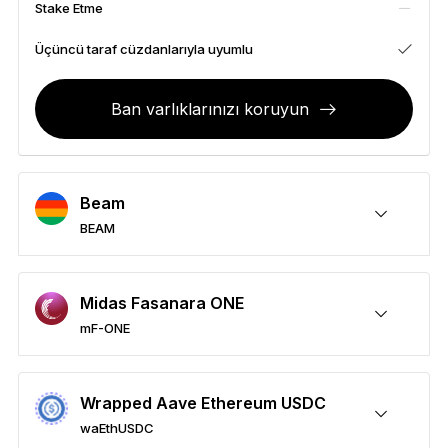
Stake Etme
Aksesuarlar
Kurtarma Çözümleri
Üçüncü taraf cüzdanlarıyla uyumlu
Sınırlı sayıda
Ban varlıklarınızı koruyun
Tüm ürünleri gör
Ledger imzalayıcıları karşılaştırın
Beam
BEAM
BEAM varlıklarınızı koruyun
Gönderme/Alma
Satın Alma
Takas etme
Stake Etme
Üçüncü taraf cüzdanlarıyla uyumlu
Midas Fasanara ONE
mF-ONE
mF-ONE varlıklarınızı koruyun
Gönderme/Alma
Satın Alma
Takas etme
Stake Etme
Üçüncü taraf cüzdanlarıyla uyumlu
Wrapped Aave Ethereum USDC
waEthUSDC