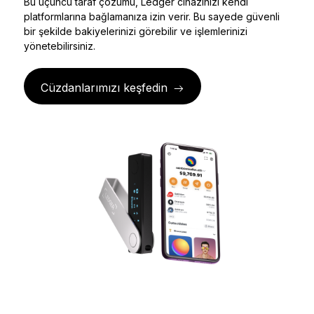
Bu üçüncü taraf çözümü, Ledger cihazınızı kendi
Ledger Flex
platformlarına bağlamanıza izin verir. Bu sayede güvenli
Yeni standart
bir şekilde bakiyelerinizi görebilir ve işlemlerinizi
yönetebilirsiniz.
Ledger Nano
Gen5
Sizin kadar benzersiz
Cüzdanlarımızı keşfedin
YENI RENKLER
Ledger Nano
Klasikler
Güvenilir yedekleme koruması
Tüm ürünlere göz atın
Donanım Cüzdanlar
Paketler