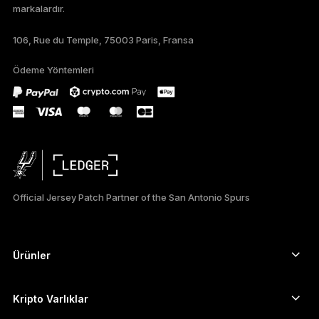
markalardır.
DEUTSCH
106, Rue du Temple, 75003 Paris, Fransa
PORTUGUÊS
Ödeme Yöntemleri
ESPAÑOL
РУССКИЙ
简体中文
日本語
Official Jersey Patch Partner of the San Antonio Spurs
한국어
العربية
Ürünler
Güvenli dokunmatik ekranlı imzalayıcılar
Donanım Cüzdan
Kripto Varlıklar
Bitcoin cüzdanı
Ledger Nano Gen5