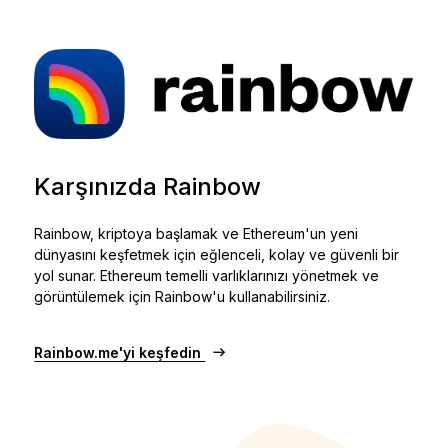
Aksesuarlar
Kurtarma Çözümleri
Sınırlı sayıda
Tüm ürünleri gör
Karşınızda Rainbow
Ledger imzalayıcıları karşılaştırın
Rainbow, kriptoya başlamak ve Ethereum'un yeni
dünyasını keşfetmek için eğlenceli, kolay ve güvenli bir
yol sunar. Ethereum temelli varlıklarınızı yönetmek ve
görüntülemek için Rainbow'u kullanabilirsiniz.
Rainbow.me'yi keşfedin