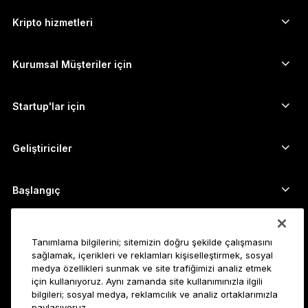
Ethereum cüzdanı
Ledger Stax
Kripto hizmetleri
Kripto Fiyatları
Solana cüzdanı
Ledger Flex
Kripto satın alın
Cardano cüzdanı
Ledger Nano Classics
Kurumsal Müşteriler için
Ledger Enterprise Solutions
Kripto Stake Etmek
XRP cüzdanı
Cihazlarımızı karşılaştırın
Kripto takas edin
Monero cüzdanı
Paket Teklifler
Startup'lar için
Ledger Cathay Capital'dan finansman desteği
USDT cüzdanı
Aksesuarlar
Tüm varlıkları görün
Tüm ürünler
Geliştiriciler
Geliştirici Portalı
Ledger Wallet uygulaması
Başlangıç
Ledger cihazınızı kullanmaya başlayın
Uyumlu cüzdan ve hizmetler
Ayrıca bakın
Tanımlama bilgilerini; sitemizin doğru şekilde çalışmasını
Destek
Bitcoin nasıl alınır?
sağlamak, içerikleri ve reklamları kişiselleştirmek, sosyal
medya özellikleri sunmak ve site trafiğimizi analiz etmek
Ödül programı
Bitcoin Donanım Cüzdanı
Kariyer
için kullanıyoruz. Aynı zamanda site kullanımınızla ilgili
Ledger’a katılın
Bayiler
bilgileri; sosyal medya, reklamcılık ve analiz ortaklarımızla
paylaşıyoruz.