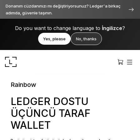
Donanım cüzdanınızı mı değiştiriyorsunuz? Ledger'a birkaç
adımda, güvenle taşının.
Do you want to change language to
İngilizce
?
Yes, please
No, thanks
Rainbow
LEDGER DOSTU
ÜÇÜNCÜ TARAF
Ledger Stax
Her açıdan birinci sınıf
WALLET