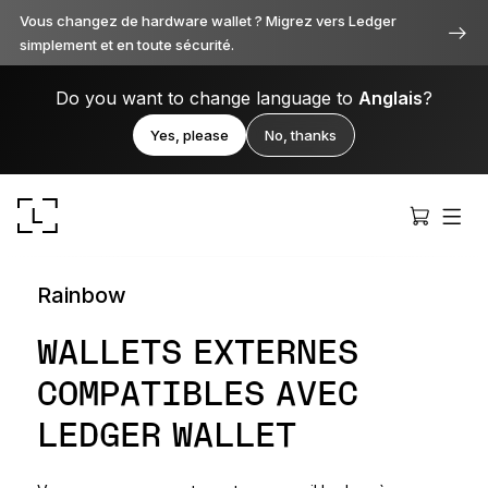
Vous changez de hardware wallet ? Migrez vers Ledger
simplement et en toute sécurité.
Do you want to change language to
Anglais
?
Yes, please
No, thanks
Rainbow
WALLETS EXTERNES
COMPATIBLES AVEC
Ledger Stax
Premium sous toutes ses facettes
LEDGER WALLET