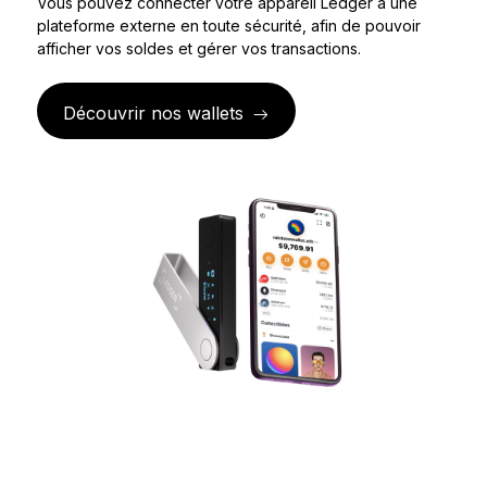
Vous pouvez connecter votre appareil Ledger à une
Ledger Flex
plateforme externe en toute sécurité, afin de pouvoir
Le nouveau standard
afficher vos soldes et gérer vos transactions.
Ledger Nano
Gen5
Découvrir nos wallets
À votre image
COLORIS INÉDITS
Ledger Nano
Classics
Solution à toute épreuve
Découvrir
Wallets physiques
Bundles et packs