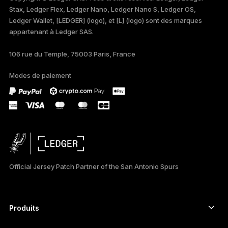
Stax, Ledger Flex, Ledger Nano, Ledger Nano S, Ledger OS,
TÜRKÇE
Ledger Wallet, [LEDGER] (logo), et [L] (logo) sont des marques
appartenant à Ledger SAS.
DEUTSCH
106 rue du Temple, 75003 Paris, France
PORTUGUÊS
Modes de paiement
ESPAÑOL
РУССКИЙ
简体中文
日本語
Official Jersey Patch Partner of the San Antonio Spurs
한국어
العربية
Produits
Signers à écran tactile sécurisé