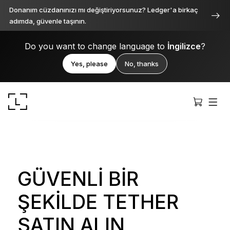
Donanım cüzdanınızı mı değiştiriyorsunuz? Ledger'a birkaç
adımda, güvenle taşının.
Do you want to change language to
İngilizce
?
Yes, please
No, thanks
GÜVENLI BIR
Ledger Stax
ŞEKILDE TETHER
Her açıdan birinci sınıf
SATIN ALIN