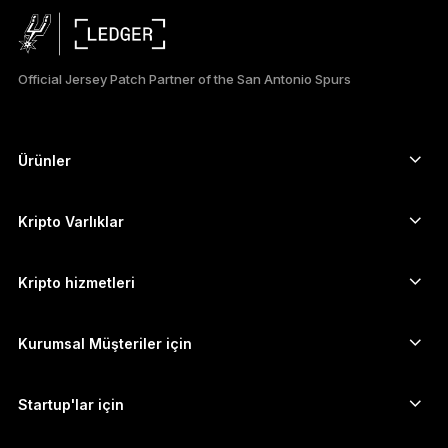
PORTUGUÊS
ESPAÑOL
Official Jersey Patch Partner of the San Antonio Spurs
РУССКИЙ
简体中文
Ürünler
Güvenli dokunmatik ekranlı imzalayıcılar
日本語
Donanım Cüzdan
Kripto Varlıklar
한국어
Bitcoin cüzdanı
Ledger Nano Gen5
Ethereum cüzdanı
Ledger Stax
Kripto hizmetleri
العربية
Kripto Fiyatları
Solana cüzdanı
Ledger Flex
Kripto satın alın
Cardano cüzdanı
Ledger Nano Classics
Kurumsal Müşteriler için
Ledger Enterprise Solutions
Kripto Stake Etmek
XRP cüzdanı
Cihazlarımızı karşılaştırın
Kripto takas edin
Monero cüzdanı
Paket Teklifler
Startup'lar için
Ledger Cathay Capital'dan finansman desteği
USDT cüzdanı
Aksesuarlar