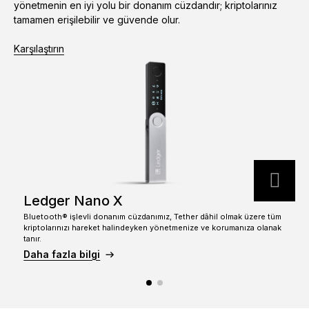
yönetmenin en iyi yolu bir donanım cüzdandır; kriptolarınız
Aksesuarlar
tamamen erişilebilir ve güvende olur.
Kurtarma Çözümleri
Karşılaştırın
Sınırlı sayıda
Tüm ürünleri gör
Ledger imzalayıcıları karşılaştırın
Ledger Nano X
Bluetooth® işlevli donanım cüzdanımız, Tether dâhil olmak üzere tüm
T
kriptolarınızı hareket halindeyken yönetmenize ve korumanıza olanak
o
tanır.
Daha fazla bilgi