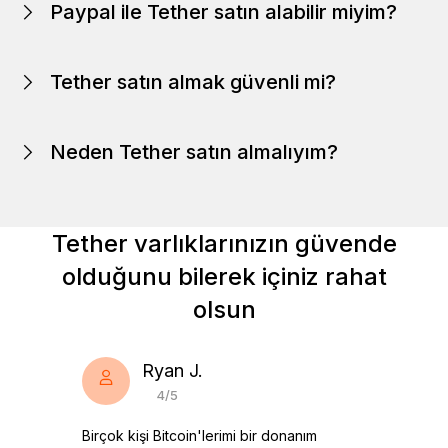
Paypal ile Tether satın alabilir miyim?
Tether satın almak güvenli mi?
Ledger Live’da
Neden Tether satın almalıyım?
Tether varlıklarınızın güvende
olduğunu bilerek içiniz rahat
olsun
Ledger Nano’yu keşfedin
Ryan J.
4/5
Birçok kişi Bitcoin'lerimi bir donanım