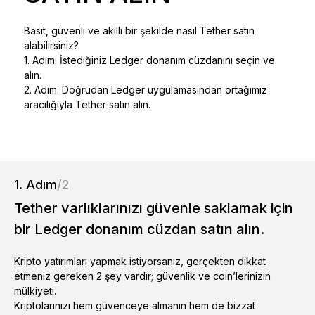
Ledger Flex
Yeni standart
Basit, güvenli ve akıllı bir şekilde nasıl Tether satın
alabilirsiniz?
1. Adım: İstediğiniz Ledger donanım cüzdanını seçin ve
Ledger Nano
Gen5
alın.
Sizin kadar benzersiz
2. Adım: Doğrudan Ledger uygulamasından ortağımız
YENI RENKLER
aracılığıyla Tether satın alın.
Ledger Nano
Klasikler
Güvenilir yedekleme koruması
1. Adım
/2
Tether varlıklarınızı güvenle saklamak için
bir Ledger donanım cüzdan satın alın.
Tüm ürünlere göz atın
Kripto yatırımları yapmak istiyorsanız, gerçekten dikkat
Donanım Cüzdanlar
etmeniz gereken 2 şey vardır; güvenlik ve coin’lerinizin
mülkiyeti.
Paketler
Kriptolarınızı hem güvenceye almanın hem de bizzat