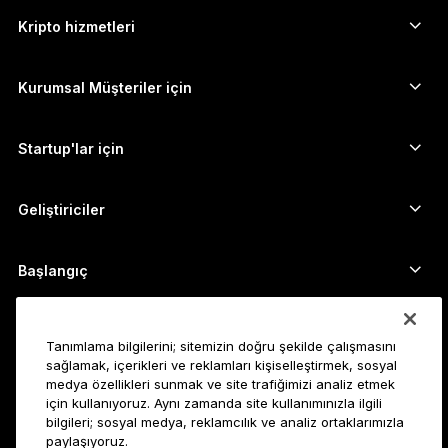
Ethereum cüzdanı
Ledger Stax
Kripto hizmetleri
Kripto Fiyatları
Solana cüzdanı
Ledger Flex
Kripto satın alın
Cardano cüzdanı
Ledger Nano Classics
Kurumsal Müşteriler için
Ledger Enterprise Solutions
Kripto Stake Etmek
XRP cüzdanı
Cihazlarımızı karşılaştırın
Kripto takas edin
Monero cüzdanı
Paket Teklifler
Startup'lar için
Ledger Cathay Capital'dan finansman desteği
USDT cüzdanı
Aksesuarlar
Tüm varlıkları görün
Tüm ürünler
Geliştiriciler
Geliştirici Portalı
Ledger Wallet uygulaması
Başlangıç
Ledger cihazınızı kullanmaya başlayın
Uyumlu cüzdan ve hizmetler
Ayrıca bakın
Tanımlama bilgilerini; sitemizin doğru şekilde çalışmasını
Destek
Bitcoin nasıl alınır?
sağlamak, içerikleri ve reklamları kişiselleştirmek, sosyal
medya özellikleri sunmak ve site trafiğimizi analiz etmek
Ödül programı
Bitcoin Donanım Cüzdanı
Kariyer
için kullanıyoruz. Aynı zamanda site kullanımınızla ilgili
Ledger’a katılın
Bayiler
bilgileri; sosyal medya, reklamcılık ve analiz ortaklarımızla
paylaşıyoruz.