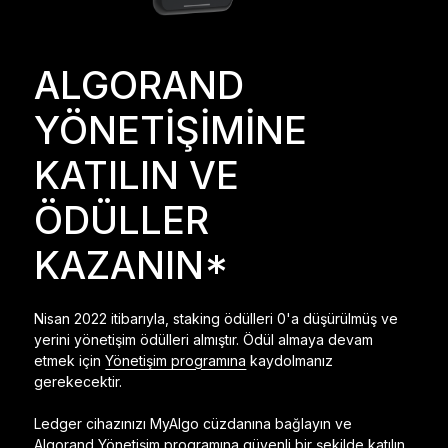
Ledger Flex
Yeni standart
ALGORAND
Ledger Nano
Gen5
YÖNETİŞİMİNE
Sizin kadar benzersiz
YENI RENKLER
KATILIN VE
Ledger Nano
Klasikler
ÖDÜLLER
Güvenilir yedekleme koruması
KAZANIN*
Nisan 2022 itibarıyla, staking ödülleri 0'a düşürülmüş ve
Tüm ürünlere göz atın
yerini yönetişim ödülleri almıştır. Ödül almaya devam
etmek için
Yönetişim programına
kaydolmanız
gerekecektir.
Donanım Cüzdanlar
Paketler
Ledger cihazınızı MyAlgo cüzdanına bağlayın ve
Algorand Yönetişim programına güvenli bir şekilde katılın.