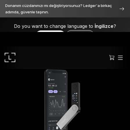
Donanım cüzdanınızı mı değiştiriyorsunuz? Ledger'a birkaç
adımda, güvenle taşının.
Do you want to change language to
İngilizce
?
Yes, please
No, thanks
Ledger Stax
Her açıdan birinci sınıf