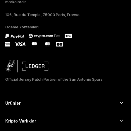
markalardır.
DEUTSCH
106, Rue du Temple, 75003 Paris, Fransa
PORTUGUÊS
Ödeme Yöntemleri
ESPAÑOL
РУССКИЙ
简体中文
日本語
Official Jersey Patch Partner of the San Antonio Spurs
한국어
العربية
Ürünler
ภาษาไทย
Güvenli dokunmatik ekranlı imzalayıcılar
Donanım Cüzdan
Kripto Varlıklar
Bitcoin cüzdanı
Ledger Nano Gen5