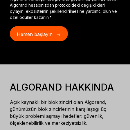
Aksesuarlar
Algorand hesabınızdan protokoldeki değişiklikleri
oylayın, ekosistemin şekillendirilmesine yardımcı olun ve
Kurtarma Çözümleri
özel ödüller kazanın.*
Sınırlı sayıda
Hemen başlayın
Tüm ürünleri gör
Ledger imzalayıcıları karşılaştırın
ALGORAND HAKKINDA
Açık kaynaklı bir blok zinciri olan Algorand,
günümüzün blok zincirlerinin karşılaştığı üç
büyük problemi aşmayı hedefler: güvenlik,
ölçeklenebilirlik ve merkeziyetsizlik.