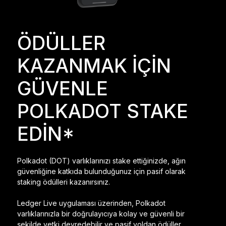
Ledger Flex
Yeni standart
ÖDÜLLER
Ledger Nano
Gen5
KAZANMAK İÇİN
Sizin kadar benzersiz
YENI RENKLER
GÜVENLE
Ledger Nano
Klasikler
POLKADOT STAKE
Güvenilir yedekleme koruması
EDİN*
Polkadot (DOT) varlıklarınızı stake ettiğinizde, ağın
Tüm ürünlere göz atın
güvenliğine katkıda bulunduğunuz için pasif olarak
staking ödülleri kazanırsınız.
Donanım Cüzdanlar
Ledger Live uygulaması üzerinden, Polkadot
Paketler
varlıklarınızla bir doğrulayıcıya kolay ve güvenli bir
şekilde yetki devredebilir ve pasif yoldan ödüller