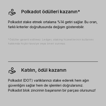
Polkadot ödülleri kazanın*
Polkadot stake etmek ortalama %14 getiri sağlar. Bu oran,
farklı kriterler doğrultusunda değişim gösterebilir.
*Ödüller garanti edilmez. Ledger, staking hizmetlerinin kullanımı
hakkında hiçbir tavsiye veya öneri sunmaz.
Katılın, ödül kazanın
Polkadot (DOT) varlıklarınızı stake ederek hem ağın
güvenliğini sağlar hem de işlemleri doğrularsınız.
Polkadot blok zincirinin başarısının bir parçası olursunuz!