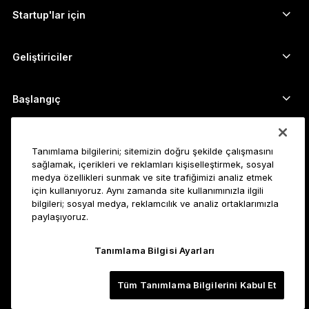
Kripto takas edin
Monero cüzdanı
Paket Teklifler
Startup'lar için
Ledger Cathay Capital'dan finansman desteği
USDT cüzdanı
Aksesuarlar
Tüm varlıkları görün
Tüm ürünler
Geliştiriciler
Geliştirici Portalı
Ledger Wallet uygulaması
Başlangıç
Ledger cihazınızı kullanmaya başlayın
Uyumlu cüzdan ve hizmetler
Ayrıca bakın
Tanımlama bilgilerini; sitemizin doğru şekilde çalışmasını
Destek
Bitcoin nasıl alınır?
sağlamak, içerikleri ve reklamları kişiselleştirmek, sosyal
medya özellikleri sunmak ve site trafiğimizi analiz etmek
Ödül programı
Bitcoin Donanım Cüzdanı
Kariyer
için kullanıyoruz. Aynı zamanda site kullanımınızla ilgili
Ledger’a katılın
Bayiler
bilgileri; sosyal medya, reklamcılık ve analiz ortaklarımızla
paylaşıyoruz.
Tüm pozisyonlar
Ledger Basın Kiti
Hakkında
Vizyonumuz
Satış ortakları
Tanımlama Bilgisi Ayarları
Ledger Academy
Durum
Yasal
Yasal Bilgiler Merkezi
Tüm Tanımlama Bilgilerini Kabul Et
Şirket
Geliştiriciler
Satış Şart ve Koşulları
Blog
Ortaklar