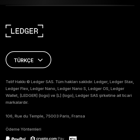
TÜRKÇE
ENGLISH
Telif Hakkı © Ledger SAS. Tüm hakları saklıdır. Ledger, Ledger Stax,
Ledger Flex, Ledger Nano, Ledger Nano S, Ledger OS, Ledger
FRANÇAIS
Wallet, [LEDGER] (logo) ve [L] (logo), Ledger SAS şirketine ait ticari
markalardır.
DEUTSCH
106, Rue du Temple, 75003 Paris, Fransa
PORTUGUÊS
Ödeme Yöntemleri
ESPAÑOL