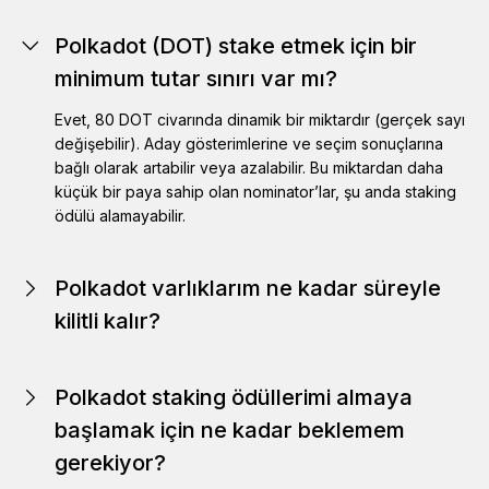
Polkadot (DOT) stake etmek için bir
minimum tutar sınırı var mı?
Evet, 80 DOT civarında dinamik bir miktardır (gerçek sayı
değişebilir). Aday gösterimlerine ve seçim sonuçlarına
bağlı olarak artabilir veya azalabilir. Bu miktardan daha
küçük bir paya sahip olan nominator’lar, şu anda staking
ödülü alamayabilir.
Polkadot varlıklarım ne kadar süreyle
kilitli kalır?
Polkadot protokolüne bağlı olarak, stake ettiğiniz
Polkadot varlıklarının kilidinin açılması 28 günü bulabilir.
Polkadot staking ödüllerimi almaya
Daha fazla bilgi için
Polkadot
web sitesini inceleyin.
başlamak için ne kadar beklemem
gerekiyor?