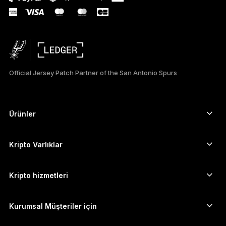
РУССКИЙ
简体中文
日本語
Official Jersey Patch Partner of the San Antonio Spurs
한국어
العربية
Ürünler
ภาษาไทย
Güvenli dokunmatik ekranlı imzalayıcılar
Donanım Cüzdan
Kripto Varlıklar
Bitcoin cüzdanı
Ledger Nano Gen5
Ethereum cüzdanı
Ledger Stax
Kripto hizmetleri
Kripto Fiyatları
Solana cüzdanı
Ledger Flex
Kripto satın alın
Cardano cüzdanı
Ledger Nano Classics
Kurumsal Müşteriler için
Ledger Enterprise Solutions
Kripto Stake Etmek
XRP cüzdanı
Cihazlarımızı karşılaştırın