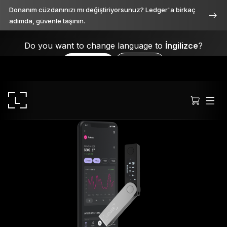
Donanım cüzdanınızı mı değiştiriyorsunuz? Ledger'a birkaç
adımda, güvenle taşının.
Do you want to change language to
İngilizce
?
Yes, please
No, thanks
Ledger Stax
Her açıdan birinci sınıf