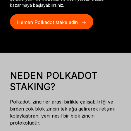
Aksesuarlar
kazanmaya başlayabilirsiniz.
Kurtarma Çözümleri
Hemen Polkadot stake edin
Sınırlı sayıda
Tüm ürünleri gör
Ledger imzalayıcıları karşılaştırın
NEDEN POLKADOT
STAKING?
Polkadot, zincirler arası birlikte çalışabilirliği ve
birden çok blok zinciri tek ağa getirerek iletişimi
kolaylaştıran, yeni nesil bir blok zinciri
protokolüdür.