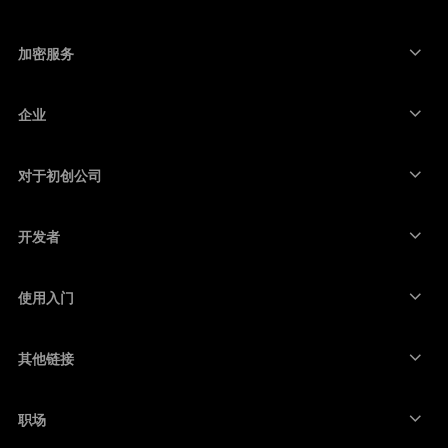
比特币钱包
Ledger Nano Gen5
以太坊钱包
Ledger Stax
加密服务
加密货币价格
索拉纳钱包
Ledger Flex
购买加密货币
卡尔达诺钱包
Ledger Nano Classics
企业
Ledger 企业解决方案
加密货币权益质押
瑞波币钱包
比较我们的设备
互换加密货币
门罗币钱包
捆绑销售
对于初创公司
来自 Ledger Cathay Capital 的资金
泰达币钱包
配件
查看所有资产
所有产品
开发者
开发者门户
Ledger Wallet 应用程序
使用入门
开始使用 Ledger 设备
兼容的钱包和服务
其他链接
支持
如何购买比特币
赏金计划
比特币硬件钱包
职场
加入我们
转销商