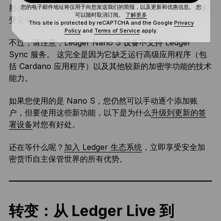
那么您还在等什么呢？ 今天就加入 Ledger 生态系统，享
您的电子邮件地址将仅用于向您发送我们的简报，以及更新和优惠信息。 您
可以随时取消订阅。
了解更多
受安全加密货币自主保管世界的一切优势。
This site is protected by reCAPTCHA and the Google
Privacy
Policy
and
Terms of Service
apply.
不过，请注意，Ledger Nano S 设备不支持 Ledger
Sync 服务。 这完全是因为它缺乏运行高级应用程序（包
括 Cardano 应用程序）以及其他较新的加密学功能的技术
能力。
如果您使用的是 Nano S，您仍然可以手动逐个添加账
户，但要使用这些新功能，以下是为什么
升级到更新的签
署设备
对您有好处。
还在等什么呢？
加入 Ledger 生态系统
，立即享受安全加
密货币自主保管世界的所有优势。
转变：从 Ledger Live 到