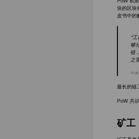
PoW 
块的区块
皮书中的
“
够
链
之
中本
最长的链
PoW 
矿工