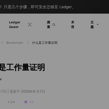
 只需几个步骤，即可安全迁移至 Ledger。
Ledger
搜
术
主
Quest
索
语
题
Blockchain
什么是工作量证明
是工作量证明
r
月7日 |
更新于 2026年8 月7日
4 分钟
中阶