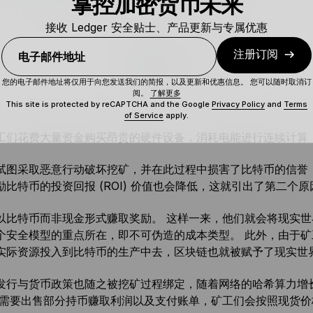
掌控加密货币未来
接收 Ledger 安全贴士、产品更新与专属优惠
注册订阅
电子邮件地址
您的电子邮件地址将仅用于向您发送我们的简报，以及更新和优惠信息。 您可以随时取消订
阅。
了解更多
This site is protected by reCAPTCHA and the Google
Privacy Policy
and
Terms
of Service
apply.
工们花费大量资金购买昂贵的硬件设备，消耗电能进行连续计算
试图采取恶意行动破坏挖矿，并在此过程中损害了比特币的信誉
励比特币的投资回报 (ROI) 价值也会降低，这就引出了第二个原
以比特币而非现金形式赚取奖励。 这样一来，他们就会将现实
个安全模型的重点所在，即不可伪造的成本类型。 此外，由于
实际资源投入到比特币的生产中去，区块链也就被赋予了现实世
发行与货币政策也随之被挖矿过程绑定，随着网络的哈希算力增
于需要出售部分持币赚取利润以及支付账单，矿工们会按照现货