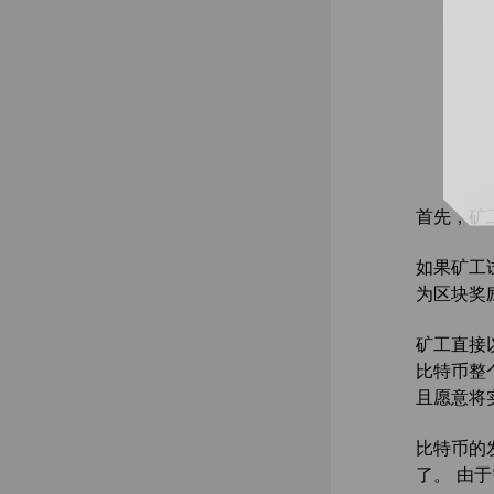
首先，矿
如果矿工
为区块奖
矿工直接
比特币整
且愿意将
比特币的
了。 由