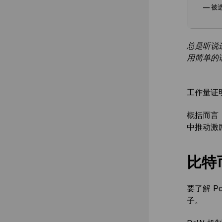
— 被
总是听说
用简单的
工作量证明
概括而言
中推动激励
比特
要了解 
子。