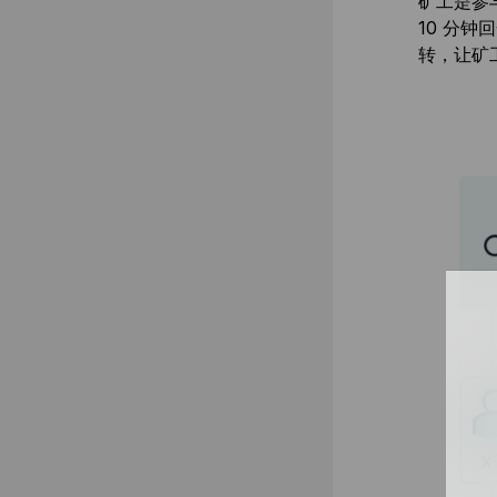
矿工是参
10 分钟
转，让矿