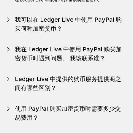
我可以在 Ledger Live 中使用 PayPal 购
买何种加密货币？
目前，您可以购买比特币 (BTC)、以太坊 (ETH)、比特币现金
(BCH) 和莱特币 (LTC)。
我在 Ledger Live 中使用 PayPal 购买加
密货币时遇到问题。 我该联系谁？
该服务由 PayPal 运营。 如有问题，请联系 PayPal 客服。
Ledger Live 中提供的购币服务提供商之
间有哪些区别？
Ledger Live 集成了几家提供商，因此您可以灵活购买加密货
币。 您可以根据受支持的加密货币、付款方式和交易费用，
使用 PayPal 购买加密货币时需要多少交
从多家提供商中进行选择。 按照当地法规，某些提供商无法
在某些国家/地区提供服务。
易费用？
PayPal 将公开汇率以及交易过程中将向您收取的交易费用。
有关适用的汇率及加密货币费用的更多详情，请点击
此处
和
此