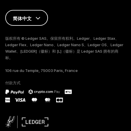
简体中文
ENGLISH
版权所有 © Ledger SAS。保留所有权利。Ledger、Ledger Stax、
Ledger Flex、Ledger Nano、Ledger Nano S、Ledger OS、Ledger
FRANÇAIS
Wallet、[LEDGER]（徽标）和 [L]（徽标）是 Ledger SAS 拥有的商
标。
TÜRKÇE
106 rue du Temple, 75003 Paris, France
DEUTSCH
付款方式
PORTUGUÊS
ESPAÑOL
РУССКИЙ
日本語