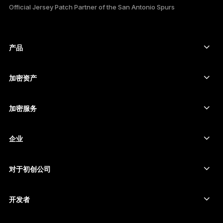
Official Jersey Patch Partner of the San Antonio Spurs
한국어
العربية
产品
安全触摸屏签署设备
硬件钱包
加密资产
比特币钱包
Ledger Nano Gen5
以太坊钱包
Ledger Stax
加密服务
加密货币价格
索拉纳钱包
Ledger Flex
购买加密货币
卡尔达诺钱包
Ledger Nano Classics
企业
Ledger 企业解决方案
加密货币权益质押
瑞波币钱包
比较我们的设备
互换加密货币
门罗币钱包
捆绑销售
对于初创公司
来自 Ledger Cathay Capital 的资金
泰达币钱包
配件
查看所有资产
所有产品
开发者
开发者门户
Ledger Wallet 应用程序