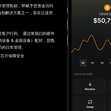
来管理私钥，即赋予您资金访问
Ledger 合作伙伴
恢复解决方案
Card
博客
Ledger 联名合作
币钱包解决方案之一，旨在让这些
edger Nano
Gen5
 Ledger 经销商或联署营
过多重备份组合保障您的
使用加密货币消费或用作抵
Ledger Nano
经典款
 Web3 和 Ledger 新闻
设备定制机会
Ledger Nano
Gen5
全新色彩
资产安全
销成员
押品
全新色彩
 的满意客户行列。 通过将我们的硬件
于移动设备 & 桌面设备）配对，您既
币的日常管理。
) 芯片保障安全
解决方案