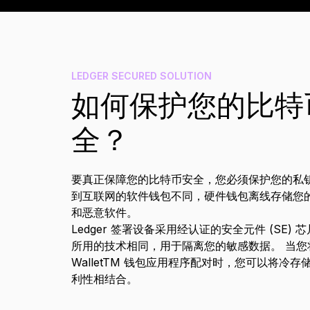
捆绑销售和套装
限量
配件
查看
LEDGER SECURED SOLUTION
如何保护您的比特币 
比较各款 Ledger 签署设备
全？
ZH
要真正保障您的比特币安全，您必须保护您的私
到互联网的软件钱包不同，硬件钱包离线存储您
和恶意软件。
Ledger 签署设备采用经认证的安全元件 (SE
所用的技术相同，用于隔离您的敏感数据。 当您将您
Wallet
TM
钱包应用程序配对时，您可以将冷存
利性相结合。