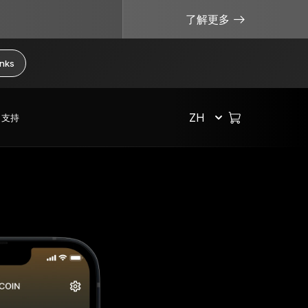
了解更多
anks
ZH
支持
选购所有商品
安全管理加密货币
实用资源
硬件钱包
比特币钱包
如果我丢失了 Ledger 设备会怎样？
购买加密货币
恢复解决方案
捆绑销售和套装
以太坊钱包
没有密钥，币就不真正属于您
互换加密货币
限量版
配件
Solana 钱包
什么是冷钱包？
权益质押加密货币
查看所有产品
什么是私钥？