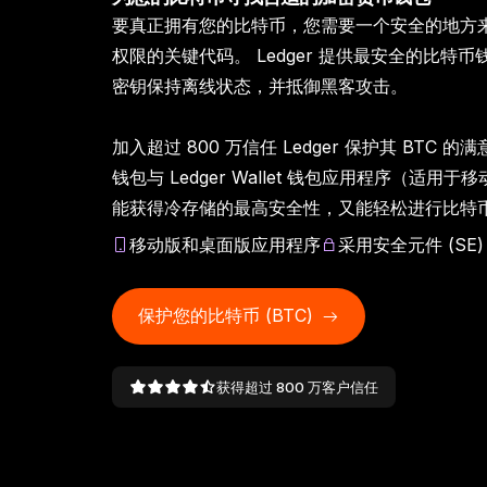
要真正拥有您的比特币，您需要一个安全的地方
Ledger Enterprise
Ledger Wallet
Ledger 学院
Ledger 人工客服堆栈
Ledger Multisig
Ledger Quest
权限的关键代码。 Ledger 提供最安全的比特
L
我们的加密钱包应用程序和
面向机构的一站式数字资产
安全地了解加密货币和
人工客服提出，您批准，签
面向需要管理数百万资产的
成为
通
Ledger Stax
Ledger Flex
参加 Web3 挑战，赢取 NFT
所有
密钥保持离线状态，并抵御黑客攻击。
Web3 门户
Web3
平台
署设备执行
领导者
Ledger Stax
Ledger Flex
加入超过 800 万信任 Ledger 保护其 BTC
钱包与 Ledger Wallet 钱包应用程序（适用
能获得冷存储的最高安全性，又能轻松进行比特
移动版和桌面版应用程序
采用安全元件 (SE
保护您的比特币 (BTC)
Ledger Nano
经典款
获得超过 800 万客户信任
选购所有商品
硬件钱包
恢复