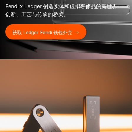
开创行业新标准
Fendi x Ledger 创造实体和虚拟奢侈品的新世界：
创新、工艺与传承的桥梁。
Ledger Nano
Gen5
独一份定制
获取 Ledger Fendi 钱包外壳
全新色彩
Ledger Nano
经典款
可靠的备份保护
选购所有商品
硬件钱包
捆绑销售和套装
配件