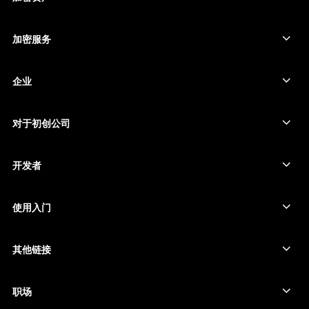
比特币钱包
Ledger Nano Gen5
以太坊钱包
Ledger Stax
加密服务
加密货币价格
索拉纳钱包
Ledger Flex
购买加密货币
卡尔达诺钱包
Ledger Nano Classics
企业
Ledger 企业解决方案
加密货币权益质押
瑞波币钱包
比较我们的设备
互换加密货币
门罗币钱包
捆绑销售
对于初创公司
来自 Ledger Cathay Capital 的资金
泰达币钱包
配件
查看所有资产
所有产品
开发者
开发者门户
Ledger Wallet 应用程序
使用入门
开始使用 Ledger 设备
兼容的钱包和服务
其他链接
支持
如何购买比特币
赏金计划
比特币硬件钱包
职场