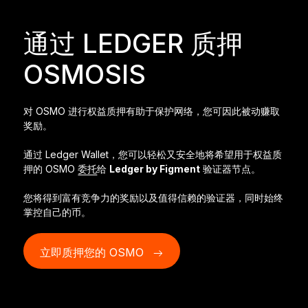
开创行业新标准
通过 LEDGER 质押
Ledger Nano
Gen5
OSMOSIS
独一份定制
全新色彩
对 OSMO 进行权益质押有助于保护网络，您可因此被动赚取
Ledger Nano
经典款
奖励。
可靠的备份保护
通过 Ledger Wallet，您可以轻松又安全地将希望用于权益质
押的 OSMO
委托
给
Ledger by Figment
验证器节点。
您将得到富有竞争力的奖励以及值得信赖的验证器，同时始终
掌控自己的币。
选购所有商品
硬件钱包
立即质押您的 OSMO
捆绑销售和套装
配件