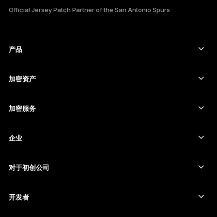
Official Jersey Patch Partner of the San Antonio Spurs
한국어
العربية
产品
ภาษาไทย
安全触摸屏签署设备
硬件钱包
加密资产
比特币钱包
Ledger Nano Gen5
以太坊钱包
Ledger Stax
加密服务
加密货币价格
索拉纳钱包
Ledger Flex
购买加密货币
卡尔达诺钱包
Ledger Nano Classics
企业
Ledger 企业解决方案
加密货币权益质押
瑞波币钱包
比较我们的设备
互换加密货币
门罗币钱包
捆绑销售
对于初创公司
来自 Ledger Cathay Capital 的资金
泰达币钱包
配件
查看所有资产
所有产品
开发者
开发者门户
Ledger Wallet 应用程序