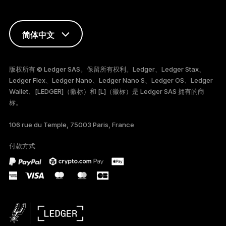
简体中文
ENGLISH
版权所有 © Ledger SAS。保留所有权利。Ledger、Ledger Stax、
Ledger Flex、Ledger Nano、Ledger Nano S、Ledger OS、Ledger
FRANÇAIS
Wallet、[LEDGER]（徽标）和 [L]（徽标）是 Ledger SAS 拥有的商
标。
TÜRKÇE
106 rue du Temple, 75003 Paris, France
DEUTSCH
付款方式
PORTUGUÊS
ESPAÑOL
РУССКИЙ
日本語