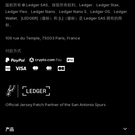
版权所有 © Ledger SAS。保留所有权利。Ledger、Ledger Stax、
Ledger Flex、Ledger Nano、Ledger Nano S、Ledger OS、Ledger
FRANÇAIS
Wallet、[LEDGER]（徽标）和 [L]（徽标）是 Ledger SAS 拥有的商
标。
TÜRKÇE
106 rue du Temple, 75003 Paris, France
DEUTSCH
付款方式
PORTUGUÊS
ESPAÑOL
РУССКИЙ
日本語
Official Jersey Patch Partner of the San Antonio Spurs
한국어
العربية
产品