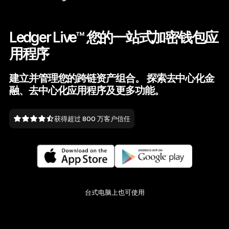
开创行业新标准
Ledger Live™ 您的一站式加密钱包应
Ledger Nano
Gen5
用程序
独一份定制
全新色彩
建立并管理您的跨链资产组合。 探索去中心化金
融、去中心化应用程序及更多功能。
Ledger Nano
经典款
可靠的备份保护
获得超过 800 万客户信任
选购所有商品
硬件钱包
台式电脑上也可使用
捆绑销售和套装
配件