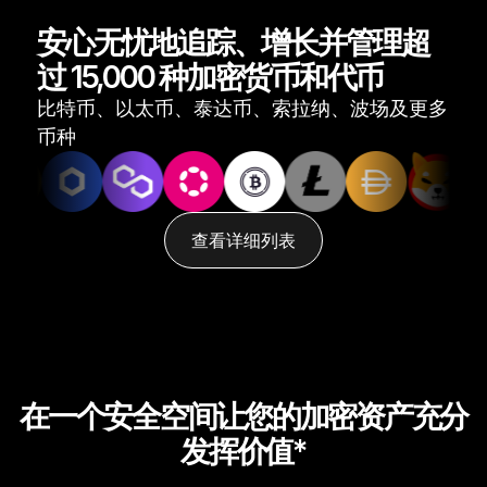
恢复解决方案
安心无忧地追踪、增长并管理超
限量版
过 15,000 种加密货币和代币
查看所有产品
比特币、以太币、泰达币、索拉纳、波场及更多
币种
比较各款 Ledger 签署设备
查看详细列表
在一个安全空间让您的加密资产充分
发挥价值*